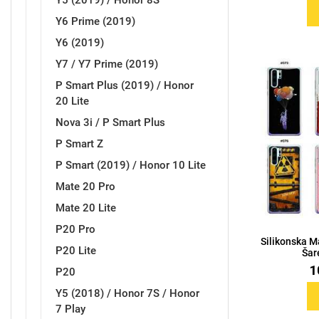
Y5 (2019) / Honor 8S
Y6 Prime (2019)
MarbleMania
Gaming motivi
Y6 (2019)
Y7 / Y7 Prime (2019)
P Smart Plus (2019) / Honor
20 Lite
Nova 3i / P Smart Plus
Crtani filmovi
Sportski motivi
P Smart Z
P Smart (2019) / Honor 10 Lite
Mate 20 Pro
Mate 20 Lite
P20 Pro
Silikonska M
P20 Lite
Šar
Obiteljski motivi
Mix
1
P20
Y5 (2018) / Honor 7S / Honor
7 Play