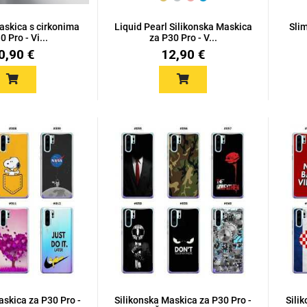
askica s cirkonima
Liquid Pearl Silikonska Maskica
Sli
0 Pro - Vi...
za P30 Pro - V...
0,90 €
12,90 €
askica za P30 Pro -
Silikonska Maskica za P30 Pro -
Sili