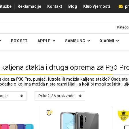
ritužbe
Reklamacije
Kontakt
Blog
Klub Vjernosti
pr
BOX SET
APPLE
SAMSUNG
XIAOMI
 kaljena stakla i druga oprema za P30 Pr
kica za P30 Pro, punjač, futrola ili možda kaljeno staklo? Onda s
dodatke o kojima možda niste razmišljali, a koji bi mogli zaštititi, 