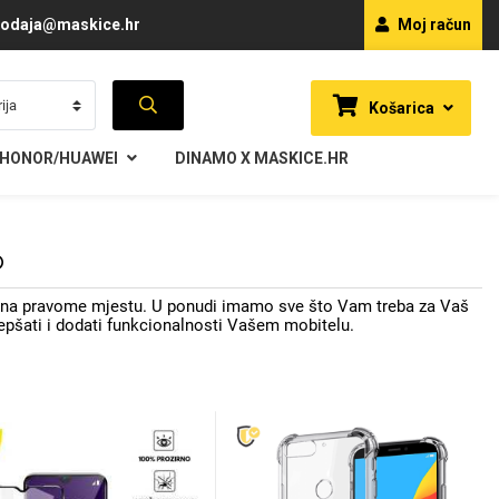
odaja@maskice.hr
Moj račun
Košarica
HONOR/HUAWEI
DINAMO X MASKICE.HR
o
te na pravome mjestu. U ponudi imamo sve što Vam treba za Vaš
uljepšati i dodati funkcionalnosti Vašem mobitelu.