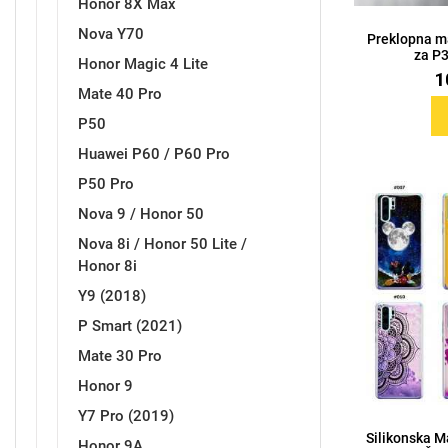
Honor 8X Max
Nova Y70
Preklopna m
za P3
Honor Magic 4 Lite
1
Mate 40 Pro
P50
Doodles
Apstraktni motivi
Huawei P60 / P60 Pro
P50 Pro
Nova 9 / Honor 50
Nova 8i / Honor 50 Lite /
Honor 8i
Y9 (2018)
Monogrami
Dječji motivi
P Smart (2021)
Mate 30 Pro
Honor 9
Y7 Pro (2019)
Silikonska M
Honor 9A