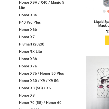
Honor X9A / X40 / Magic 5
Lite
Honor X8a
Liquid Sp
P40 Pro Plus
Maskic
Love motivi
I Need Some Space
Honor X6b
1
Honor X7
P Smart (2020)
Honor 9X Lite
Honor X8b
Quotes Collection
Cirkus
Honor X7a
Honor X7b / Honor 50 Plus
Honor X30 / X9 / X9 5G
Honor X8 (5G) / X6
Honor X8
Honor 70 (5G) / Honor 60
Zodiac
Halloween