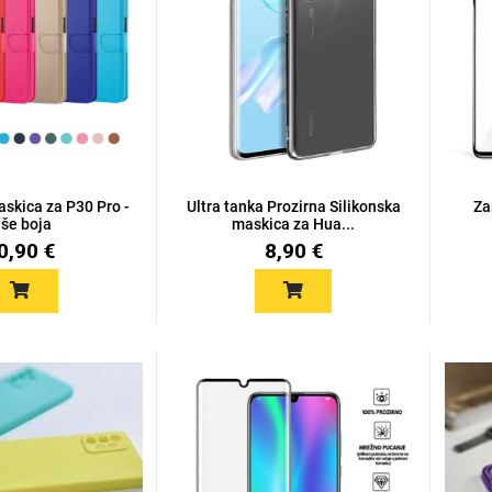
skica za P30 Pro -
Ultra tanka Prozirna Silikonska
Za
iše boja
maskica za Hua...
0,90 €
8,90 €