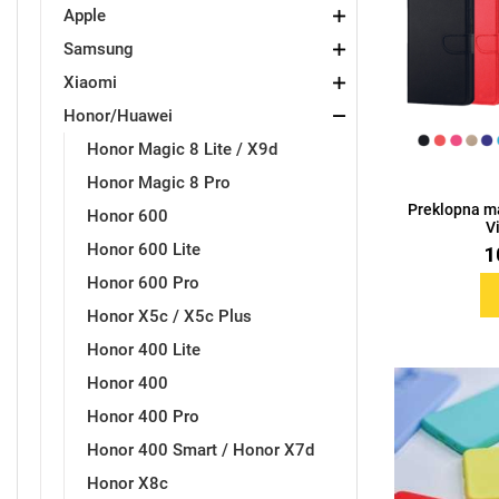
Apple
Samsung
Držači za romobil
FM Transmitteri
USB kablovi
Samsung
Samsung
Babe
Držači za ruku
Šaljivi motivi
HDMI kabel
HI-FI linije
Huawei
Xiaomi
Xiaomi
Honor/Huawei
Honor Magic 8 Lite / X9d
Honor Magic 8 Pro
Preklopna ma
Honor 600
V
Punjači za mobitel
Ostali držači
AUX kablovi
Croatos
Sony
Najprodavanije - TOP 100
Adapteri za mobitel
Spigen maskice
LCD Tablet
Honor 600 Lite
1
Honor 600 Pro
Honor X5c / X5c Plus
Honor 400 Lite
Honor 400
Univerzalno kaljeno staklo
Gym
Univerzalne futrole i
Unicorn kolekcija
Honor 400 Pro
maskice
Honor 400 Smart / Honor X7d
Honor X8c