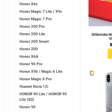
Honor X6c
Honor Magic 7 Lite / X9c
Honor Magic 7 Pro
Sleng
Feel Good
Honor 200 Pro
Preklopne maskice
Honor 200 Lite
Silikonska M
V
Honor 200 Smart
Honor 200
Honor X6A
Životinjsko carstvo
Takeoff
Honor 90 Pro
Honor X9b / Magic 6 Lite
Honor Magic 6 Pro
Huawei Nova 12i
HONOR 90 Lite / HONOR 90
Lite (5G)
Svemirska kolekcija
Valentinovo
Honor 90