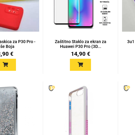
askica za P30 Pro -
Zaštitno Staklo za ekran za
3u1
iše Boja
Huawei P30 Pro (3D...
8,90 €
14,90 €