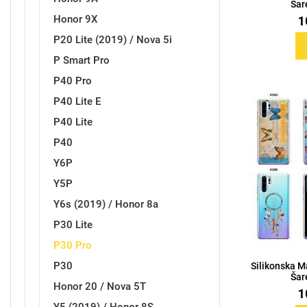
Šar
Za njega
Za nju
1
Honor 9X
P20 Lite (2019) / Nova 5i
P Smart Pro
P40 Pro
P40 Lite E
Svijet životinja
Auto - Moto motivi
P40 Lite
P40
Y6P
Y5P
Y6s (2019) / Honor 8a
P30 Lite
Mandale / Cvjetni motivi
Citati & Stihovi
P30 Pro
P30
Silikonska M
Šar
Honor 20 / Nova 5T
1