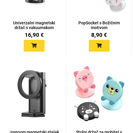
Univerzalni magnetski
PopSocket s Božičnim
držač s vakuumskom
motivom
bazom
16,90 €
8,90 €
Love motivi
I Need Some Space
Quotes Collection
Cirkus
Joyroom magnetski stalak
Stolni držač za mobitel s