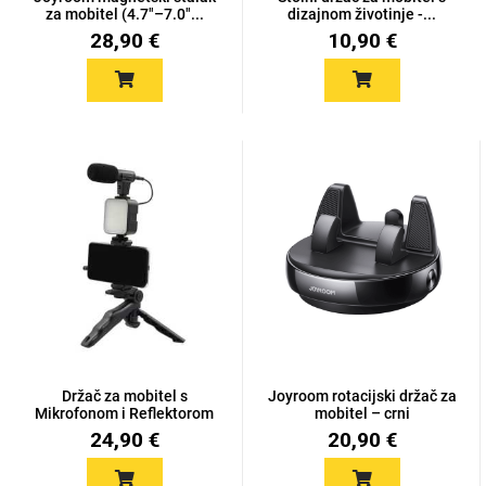
Zodiac
Halloween
za mobitel (4.7"–7.0"...
dizajnom životinje -...
28,90 €
10,90 €
Doodles
Apstraktni motivi
Monogrami
Dječji motivi
Držač za mobitel s
Joyroom rotacijski držač za
Mikrofonom i Reflektorom
mobitel – crni
+...
24,90 €
20,90 €