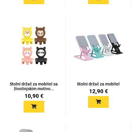
Za njega
Za nju
Svijet životinja
Auto - Moto motivi
Stolni držač za mobitel sa
Stolni držač za mobitel
životinjskim motivo...
12,90 €
10,90 €
Mandale / Cvjetni
Citati & Stihovi
motivi