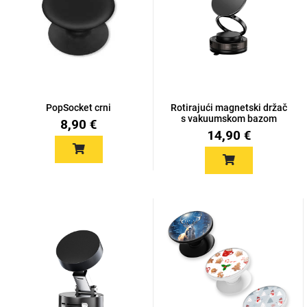
Univerzalne futrole i
Sleng
Preklopne maskice
Feel Good
maskice
PopSocket crni
Rotirajući magnetski držač
s vakuumskom bazom
8,90 €
14,90 €
Životinjsko carstvo
Takeoff
Svemirska kolekcija
Valentinovo