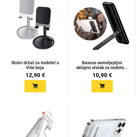
MarbleMania
Stolni držač za mobitel u
Baseus samoljepljivi
Više boja
sklopivi stalak za mobite...
Gaming motivi
Crtani filmovi
12,90 €
10,90 €
Sportski motivi
Obiteljski motivi