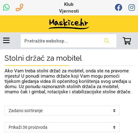
Klub
Vjernosti
Stolni držač za mobitel
Dinamo maskice za
Univerzalna oprema
Robotski usisavači
Ruksaci i torbice
Najprodavanije -
Ljetna kolekcija
Igračke i ostalo
Podloga za miš
Pametni Satovi
Auto Kamere
7.0 - 8.0 inča
Selfie Stick
Mikrofoni
Punjači
Bluetooth slušalice
Tipkovnice i miševi
Proljetna kolekcija
Oprema za Lenovo
Šarene maskice
Bežični punjači
Držači za auto
Stolne lampe
8.0 - 9.0 inča
Memorije i
Razno
za tablet
TOP 100
mobitel
memorijske kartice
tablet
Ako Vam treba stolni držač za mobitel, onda ste na pravome
Punjači za laptope
mjestu! U ponudi imamo držače koji Vam mogu pomoći
tijekom gledanja videa ili općenitog korištenja svog uređaja u
domu. Uz ponudu raznoraznih stolnih držača za mobitel,
imamo čak i gimbal, rotacijske i stabilizacijske stolne držače.
Žičane slušalice
9.0 - 10.0 inča
Držači za stol
Web kamere i
Autopunjači
Ventilatori
Winter
Bluetooth Zvučnici
Držači za bicikl
10.0 - 12.0 inča
Power bank
Line Art
Apple
Oprema za Smart
mikrofoni
Apple
Samsung
Watch
Hladnjaci za laptop