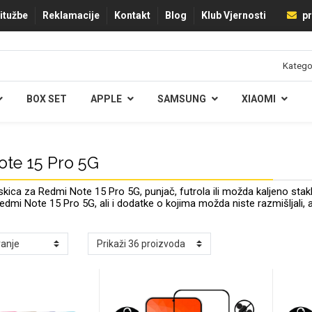
ritužbe
Reklamacije
Kontakt
Blog
Klub Vjernosti
pr
BOX SET
APPLE
SAMSUNG
XIAOMI
te 15 Pro 5G
ica za Redmi Note 15 Pro 5G, punjač, futrola ili možda kaljeno st
dmi Note 15 Pro 5G, ali i dodatke o kojima možda niste razmišljali, a k