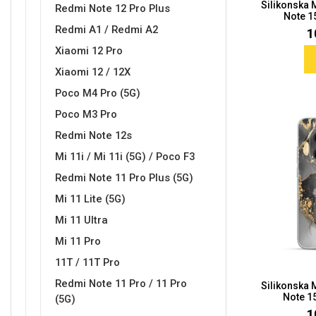
Silikonska
Za njega
Za nju
Redmi Note 12 Pro Plus
Note 15
Redmi A1 / Redmi A2
1
Xiaomi 12 Pro
Xiaomi 12 / 12X
Poco M4 Pro (5G)
Poco M3 Pro
Svijet životinja
Auto - Moto motivi
Redmi Note 12s
Mi 11i / Mi 11i (5G) / Poco F3
Redmi Note 11 Pro Plus (5G)
Mi 11 Lite (5G)
Mi 11 Ultra
Mandale / Cvjetni motivi
Citati & Stihovi
Mi 11 Pro
11T / 11T Pro
Redmi Note 11 Pro / 11 Pro
Silikonska
Note 15
(5G)
1