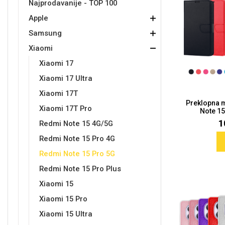
Najprodavanije - TOP 100
Apple
Držači za romobil
FM Transmitteri
USB kablovi
Samsung
Samsung
Babe
Držači za ruku
Šaljivi motivi
HDMI kabel
HI-FI linije
Huawei
Xiaomi
Samsung
Xiaomi
Xiaomi 17
Xiaomi 17 Ultra
Xiaomi 17T
Preklopna 
Punjači za mobitel
Ostali držači
AUX kablovi
Croatos
Sony
Najprodavanije - TOP 100
Adapteri za mobitel
Spigen maskice
LCD Tablet
Xiaomi 17T Pro
Note 15 
1
Redmi Note 15 4G/5G
Redmi Note 15 Pro 4G
Redmi Note 15 Pro 5G
Redmi Note 15 Pro Plus
Xiaomi 15
Univerzalno kaljeno staklo
Gym
Univerzalne futrole i
Unicorn kolekcija
Xiaomi 15 Pro
maskice
Xiaomi 15 Ultra