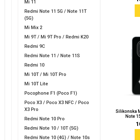
Mi 11
Redmi Note 11 5G / Note 11T
MarbleMania
Gaming motivi
(5G)
Mi Mix 2
Mi 9T / Mi 9T Pro / Redmi K20
Redmi 9C
Redmi Note 11 / Note 11S
Crtani filmovi
Sportski motivi
Redmi 10
Mi 10T / Mi 10T Pro
Mi 10T Lite
Pocophone F1 (Poco F1)
Poco X3 / Poco X3 NFC / Poco
X3 Pro
Silikonska
Obiteljski motivi
Mix
Note 15
Redmi Note 10 Pro
1
Redmi Note 10 / 10T (5G)
Redmi Note 10 (4G) / Note 10s