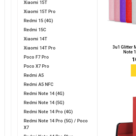
Xiaomi 15T
Xiaomi 15T Pro
Redmi 15 (4G)
Sleng
Feel Good
Redmi 15C
Preklopne maskice
Xiaomi 14T
3u1 Glitter
Xiaomi 14T Pro
Note 1
Poco F7 Pro
1
Poco X7 Pro
Životinjsko carstvo
Takeoff
Redmi A5
Redmi A5 NFC
Redmi Note 14 (4G)
Redmi Note 14 (5G)
Redmi Note 14 Pro (4G)
Redmi Note 14 Pro (5G) / Poco
Svemirska kolekcija
Valentinovo
X7