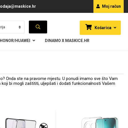
odaja@maskice.hr
Moj račun
Košarica
HONOR/HUAWEI
DINAMO X MASKICE.HR
aklo? Onda ste na pravome mjestu. U ponudi imamo sve što Vam
oji bi mogli zaštititi, uljepšati i dodati funkcionalnosti Vašem