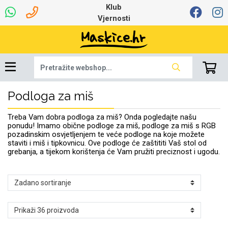
Klub
Vjernosti
Podloga za miš
Univerzalna oprema
Dinamo maskice za
Robotski usisavači
Ruksaci i torbice
Najprodavanije -
Podloga za miš
Igračke i ostalo
Ljetna kolekcija
Pametni Satovi
Auto Kamere
7.0 - 8.0 inča
Selfie Stick
Mikrofoni
Punjači
Bluetooth slušalice
Oprema za Lenovo
Tipkovnice i miševi
Proljetna kolekcija
Šarene maskice
Bežični punjači
Držači za auto
Stolne lampe
8.0 - 9.0 inča
Memorije i
Razno
za tablet
TOP 100
mobitel
memorijske kartice
tablet
Treba Vam dobra podloga za miš? Onda pogledajte našu
Punjači za laptope
ponudu! Imamo obične podloge za miš, podloge za miš s RGB
pozadinskim osvjetljenjem te veće podloge na koje možete
staviti i miš i tipkovnicu. Ove podloge će zaštititi Vaš stol od
grebanja, a tijekom korištenja će Vam pružiti preciznost i ugodu.
Žičane slušalice
9.0 - 10.0 inča
Držači za stol
Web kamere i
Autopunjači
Ventilatori
Winter
Bluetooth Zvučnici
10.0 - 12.0 inča
Držači za bicikl
Power bank
Line Art
Apple
Oprema za Smart
mikrofoni
Apple
Samsung
Watch
Hladnjaci za laptop