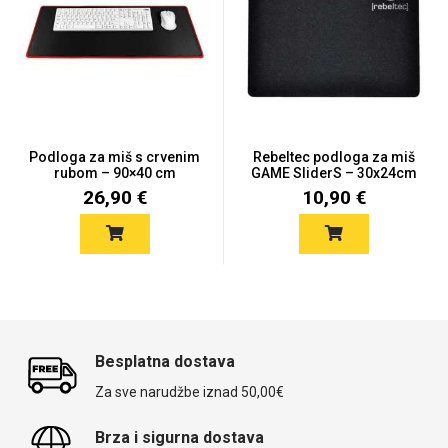
Univerzalne futrole i
Sleng
Preklopne maskice
Feel Good
maskice
Podloga za miš s crvenim
Rebeltec podloga za miš
rubom – 90×40 cm
GAME SliderS – 30x24cm
26,90 €
10,90 €
Životinjsko carstvo
Takeoff
Besplatna dostava
Za sve narudžbe iznad 50,00€
Svemirska kolekcija
Valentinovo
Brza i sigurna dostava