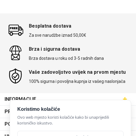
Besplatna dostava
Za sve narudžbe iznad 50,00€
Brza i sigurna dostava
Brza dostava u roku od 3-5 radnih dana
Vaše zadovoljstvo uvijek na prvom mjestu
100% sigurna i povoljna kupnja iz vašeg naslonjača
INFORMACIJE
Maskice.hr - Web trgovina
Koristimo kolačiće
PRODAJNA MJESTA
SVIJET MASKICA d.o.o.
Ovo web mjesto koristi kolačiće kako bi unaprijedili
Poslovnica Trešnjevka
korisničko iskustvo.
PODRŠKA
Aleja javora 13, 10000 Zagreb
Poslovnica Dubrava
095 5555 345
Dostava