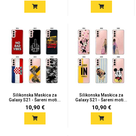
Za njega
Za nju
Svijet životinja
Auto - Moto motivi
Silikonska Maskica za
Silikonska Maskica za
Galaxy S21 - Šareni moti...
Galaxy S21 - Šareni moti...
10,90 €
10,90 €
Mandale / Cvjetni
Citati & Stihovi
motivi