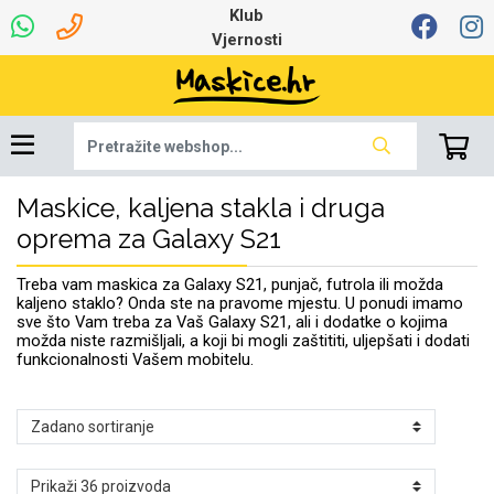
Klub
Vjernosti
Maskice, kaljena stakla i druga
Univerzalna oprema
Dinamo maskice za
Robotski usisavači
Ruksaci i torbice
Najprodavanije -
Podloga za miš
Igračke i ostalo
Ljetna kolekcija
Pametni Satovi
Auto Kamere
7.0 - 8.0 inča
Selfie Stick
Mikrofoni
Punjači
Bluetooth slušalice
Oprema za Lenovo
Tipkovnice i miševi
Proljetna kolekcija
Šarene maskice
Bežični punjači
Držači za auto
Stolne lampe
8.0 - 9.0 inča
Memorije i
Razno
za tablet
TOP 100
mobitel
memorijske kartice
tablet
oprema za Galaxy S21
Punjači za laptope
Treba vam maskica za Galaxy S21, punjač, futrola ili možda
kaljeno staklo? Onda ste na pravome mjestu. U ponudi imamo
sve što Vam treba za Vaš Galaxy S21, ali i dodatke o kojima
možda niste razmišljali, a koji bi mogli zaštititi, uljepšati i dodati
funkcionalnosti Vašem mobitelu.
Žičane slušalice
9.0 - 10.0 inča
Držači za stol
Web kamere i
Autopunjači
Ventilatori
Winter
Bluetooth Zvučnici
10.0 - 12.0 inča
Držači za bicikl
Power bank
Line Art
Apple
Oprema za Smart
mikrofoni
Apple
Samsung
Watch
Hladnjaci za laptop