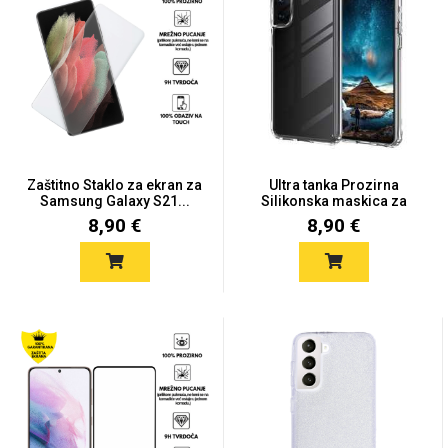
Univerzalne futrole i
Sleng
Preklopne maskice
Feel Good
maskice
Zaštitno Staklo za ekran za
Ultra tanka Prozirna
Samsung Galaxy S21...
Silikonska maskica za
Sam...
8,90 €
8,90 €
Životinjsko carstvo
Takeoff
Svemirska kolekcija
Valentinovo