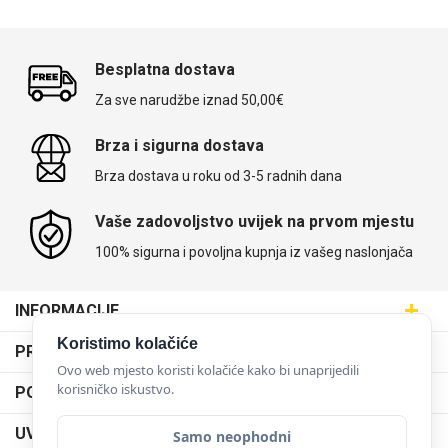
MarbleMania
Besplatna dostava
Za sve narudžbe iznad 50,00€
Brza i sigurna dostava
Brza dostava u roku od 3-5 radnih dana
Vaše zadovoljstvo uvijek na prvom mjestu
Gaming motivi
Crtani filmovi
100% sigurna i povoljna kupnja iz vašeg naslonjača
INFORMACIJE
Maskice.hr - Web trgovina
Koristimo kolačiće
PRODAJNA MJESTA
SVIJET MASKICA d.o.o.
Ovo web mjesto koristi kolačiće kako bi unaprijedili
Sportski motivi
Obiteljski motivi
Poslovnica Trešnjevka
korisničko iskustvo.
PODRŠKA
Aleja javora 13, 10000 Zagreb
Poslovnica Dubrava
095 5555 345
Dostava
UVJETI KORIŠTENJA
Samo neophodni
prodaja@maskice.hr
Poslovnica Kvatrić