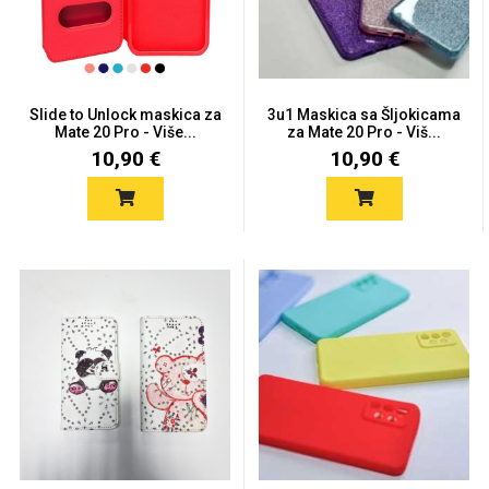
Slide to Unlock maskica za
3u1 Maskica sa Šljokicama
Mate 20 Pro - Više...
za Mate 20 Pro - Viš...
Love motivi
I Need Some Space
10,90 €
10,90 €
Quotes Collection
Cirkus