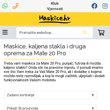
Klub
Vjernosti
Maskice, kaljena stakla i druga
Univerzalna oprema
Dinamo maskice za
Robotski usisavači
Ruksaci i torbice
Najprodavanije -
Podloga za miš
Igračke i ostalo
Ljetna kolekcija
Pametni Satovi
Auto Kamere
7.0 - 8.0 inča
Selfie Stick
Mikrofoni
Punjači
Bluetooth slušalice
Oprema za Lenovo
Tipkovnice i miševi
Proljetna kolekcija
Šarene maskice
Bežični punjači
Držači za auto
Stolne lampe
8.0 - 9.0 inča
Memorije i
Razno
za tablet
TOP 100
mobitel
memorijske kartice
tablet
oprema za Mate 20 Pro
Punjači za laptope
Treba vam maskica za Mate 20 Pro, punjač, futrola ili možda
kaljeno staklo? Onda ste na pravome mjestu. U ponudi imamo
sve što Vam treba za Vaš Mate 20 Pro, ali i dodatke o kojima
možda niste razmišljali, a koji bi mogli zaštititi, uljepšati i dodati
funkcionalnosti Vašem mobitelu.
Žičane slušalice
9.0 - 10.0 inča
Držači za stol
Web kamere i
Autopunjači
Ventilatori
Winter
Bluetooth Zvučnici
10.0 - 12.0 inča
Držači za bicikl
Power bank
Line Art
Apple
Oprema za Smart
mikrofoni
Apple
Samsung
Watch
Hladnjaci za laptop