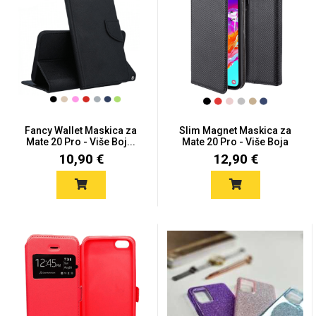
Univerzalne futrole i
Sleng
Preklopne maskice
Feel Good
maskice
Fancy Wallet Maskica za
Slim Magnet Maskica za
Mate 20 Pro - Više Boj...
Mate 20 Pro - Više Boja
10,90 €
12,90 €
Životinjsko carstvo
Takeoff
Svemirska kolekcija
Valentinovo