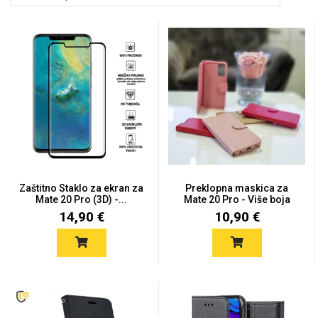
Držači za romobil
FM Transmitteri
USB kablovi
Huawei
Babe
Držači za ruku
Šaljivi motivi
HDMI kabel
HI-FI linije
Samsung
Huawei
Sony
Ostali držači
AUX kablovi
Croatos
Xiaomi
Adapteri za mobitel
Punjači za mobitel
Najprodavanije -
LCD Tablet
TOP 100
Zaštitno Staklo za ekran za
Preklopna maskica za
Mate 20 Pro (3D) -...
Mate 20 Pro - Više boja
14,90 €
10,90 €
Spigen maskice
Univerzalno kaljeno
Gym
Unicorn kolekcija
staklo