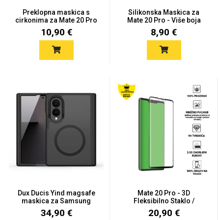
Zodiac
Halloween
Preklopna maskica s
Silikonska Maskica za
cirkonima za Mate 20 Pro
Mate 20 Pro - Više boja
-...
10,90 €
8,90 €
Doodles
Apstraktni motivi
Monogrami
Dječji motivi
Dux Ducis Yind magsafe
Mate 20 Pro - 3D
maskica za Samsung
Fleksibilno Staklo /
Gala...
Fleksibi...
34,90 €
20,90 €