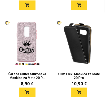
Za njega
Za nju
Svijet životinja
Auto - Moto motivi
Šarena Glitter Silikonska
Slim Flexi Maskica za Mate
Maskica za Mate 20 P...
20 Pro
8,90 €
10,90 €
Mandale / Cvjetni
Citati & Stihovi
motivi