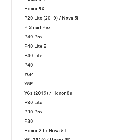
Za njega
Za nju
Honor 9X
P20 Lite (2019) / Nova 5i
P Smart Pro
P40 Pro
P40 Lite E
Svijet životinja
Auto - Moto motivi
P40 Lite
P40
Y6P
Y5P
Y6s (2019) / Honor 8a
P30 Lite
Mandale / Cvjetni motivi
Citati & Stihovi
P30 Pro
P30
Honor 20 / Nova 5T