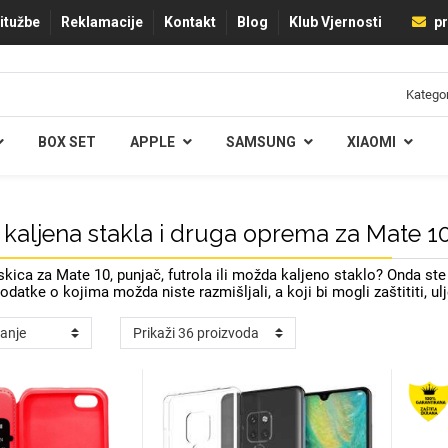
ritužbe
Reklamacije
Kontakt
Blog
Klub Vjernosti
pr
BOX SET
APPLE
SAMSUNG
XIAOMI
 kaljena stakla i druga oprema za Mate 1
kica za Mate 10, punjač, futrola ili možda kaljeno staklo? Onda s
dodatke o kojima možda niste razmišljali, a koji bi mogli zaštititi, 