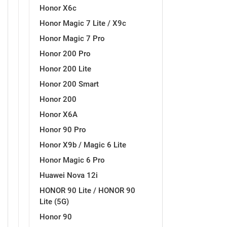
Honor X6c
Honor Magic 7 Lite / X9c
Honor Magic 7 Pro
Sleng
Feel Good
Honor 200 Pro
Preklopne maskice
Honor 200 Lite
Honor 200 Smart
Honor 200
Honor X6A
Životinjsko carstvo
Takeoff
Honor 90 Pro
Honor X9b / Magic 6 Lite
Honor Magic 6 Pro
Huawei Nova 12i
HONOR 90 Lite / HONOR 90
Lite (5G)
Svemirska kolekcija
Valentinovo
Honor 90