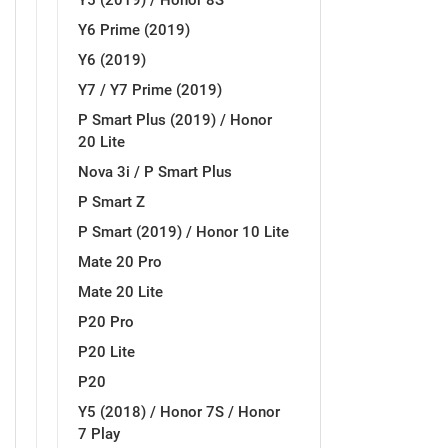
Y5 (2019) / Honor 8S
Y6 Prime (2019)
MarbleMania
Gaming motivi
Y6 (2019)
Y7 / Y7 Prime (2019)
P Smart Plus (2019) / Honor
20 Lite
Nova 3i / P Smart Plus
Crtani filmovi
Sportski motivi
P Smart Z
P Smart (2019) / Honor 10 Lite
Mate 20 Pro
Mate 20 Lite
P20 Pro
P20 Lite
Obiteljski motivi
Mix
P20
Y5 (2018) / Honor 7S / Honor
7 Play