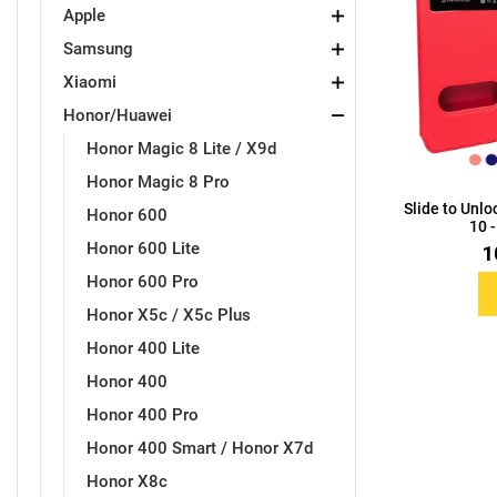
Apple
Samsung
Držači za romobil
FM Transmitteri
USB kablovi
Samsung
Samsung
Babe
Držači za ruku
Šaljivi motivi
HDMI kabel
HI-FI linije
Huawei
Xiaomi
Xiaomi
Honor/Huawei
Honor Magic 8 Lite / X9d
Honor Magic 8 Pro
Slide to Unl
Honor 600
10 -
Punjači za mobitel
Ostali držači
AUX kablovi
Croatos
Sony
Najprodavanije - TOP 100
Adapteri za mobitel
Spigen maskice
LCD Tablet
Honor 600 Lite
1
Honor 600 Pro
Honor X5c / X5c Plus
Honor 400 Lite
Honor 400
Univerzalno kaljeno staklo
Gym
Univerzalne futrole i
Unicorn kolekcija
Honor 400 Pro
maskice
Honor 400 Smart / Honor X7d
Honor X8c