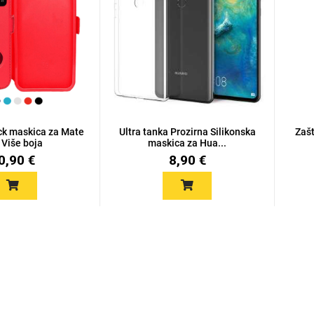
ock maskica za Mate
Ultra tanka Prozirna Silikonska
Zašt
 Više boja
maskica za Hua...
0,90 €
8,90 €