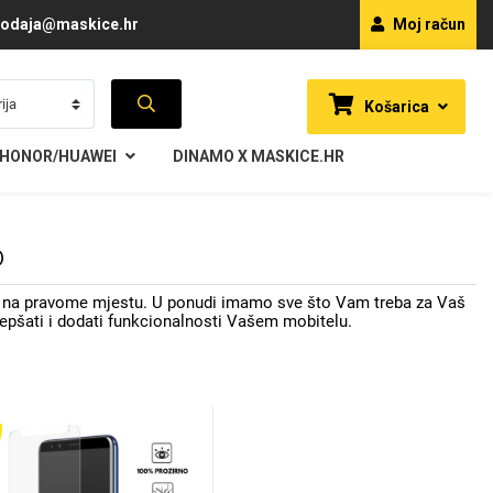
odaja@maskice.hr
Moj račun
Košarica
HONOR/HUAWEI
DINAMO X MASKICE.HR
0
te na pravome mjestu. U ponudi imamo sve što Vam treba za Vaš
uljepšati i dodati funkcionalnosti Vašem mobitelu.