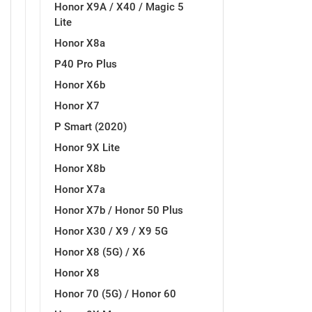
Honor X9A / X40 / Magic 5
Lite
Honor X8a
P40 Pro Plus
Love motivi
I Need Some Space
Honor X6b
Honor X7
P Smart (2020)
Honor 9X Lite
Honor X8b
Quotes Collection
Cirkus
Honor X7a
Honor X7b / Honor 50 Plus
Honor X30 / X9 / X9 5G
Honor X8 (5G) / X6
Honor X8
Honor 70 (5G) / Honor 60
Zodiac
Halloween