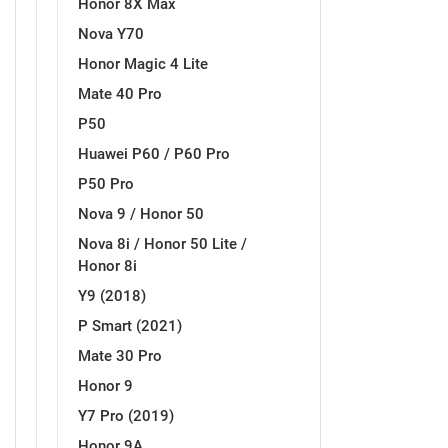
Honor 8X Max
Nova Y70
Honor Magic 4 Lite
Mate 40 Pro
P50
Doodles
Apstraktni motivi
Huawei P60 / P60 Pro
P50 Pro
Nova 9 / Honor 50
Nova 8i / Honor 50 Lite /
Honor 8i
Y9 (2018)
Monogrami
Dječji motivi
P Smart (2021)
Mate 30 Pro
Honor 9
Y7 Pro (2019)
Honor 9A