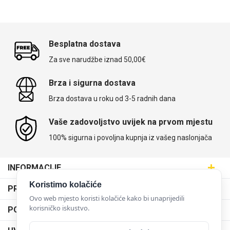
Besplatna dostava
Za sve narudžbe iznad 50,00€
Brza i sigurna dostava
Brza dostava u roku od 3-5 radnih dana
Vaše zadovoljstvo uvijek na prvom mjestu
100% sigurna i povoljna kupnja iz vašeg naslonjača
INFORMACIJE
Maskice.hr - Web trgovina
Koristimo kolačiće
PRODAJNA MJESTA
SVIJET MASKICA d.o.o.
Ovo web mjesto koristi kolačiće kako bi unaprijedili
Poslovnica Trešnjevka
korisničko iskustvo.
PODRŠKA
Aleja javora 13, 10000 Zagreb
Poslovnica Dubrava
095 5555 345
Dostava