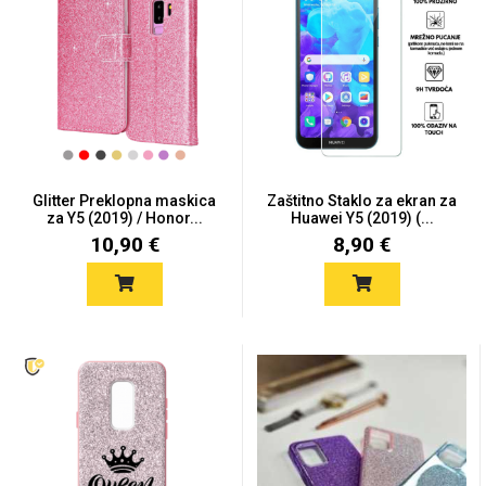
Univerzalne futrole i
Sleng
Preklopne maskice
Feel Good
maskice
Glitter Preklopna maskica
Zaštitno Staklo za ekran za
za Y5 (2019) / Honor...
Huawei Y5 (2019) (...
10,90 €
8,90 €
Životinjsko carstvo
Takeoff
Svemirska kolekcija
Valentinovo