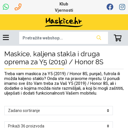
Klub
Vjernosti
Maskice, kaljena stakla i druga
Univerzalna oprema
Dinamo maskice za
Robotski usisavači
Ruksaci i torbice
Najprodavanije -
Podloga za miš
Igračke i ostalo
Ljetna kolekcija
Pametni Satovi
Auto Kamere
7.0 - 8.0 inča
Selfie Stick
Mikrofoni
Punjači
Bluetooth slušalice
Oprema za Lenovo
Tipkovnice i miševi
Proljetna kolekcija
Šarene maskice
Bežični punjači
Držači za auto
Stolne lampe
8.0 - 9.0 inča
Memorije i
Razno
za tablet
TOP 100
mobitel
memorijske kartice
tablet
oprema za Y5 (2019) / Honor 8S
Punjači za laptope
Treba vam maskica za Y5 (2019) / Honor 8S, punjač, futrola ili
možda kaljeno staklo? Onda ste na pravome mjestu. U ponudi
imamo sve što Vam treba za Vaš Y5 (2019) / Honor 8S, ali i
dodatke o kojima možda niste razmišljali, a koji bi mogli zaštititi,
uljepšati i dodati funkcionalnosti Vašem mobitelu.
Žičane slušalice
9.0 - 10.0 inča
Držači za stol
Web kamere i
Autopunjači
Ventilatori
Winter
Bluetooth Zvučnici
10.0 - 12.0 inča
Držači za bicikl
Power bank
Line Art
Apple
Oprema za Smart
mikrofoni
Apple
Samsung
Watch
Hladnjaci za laptop