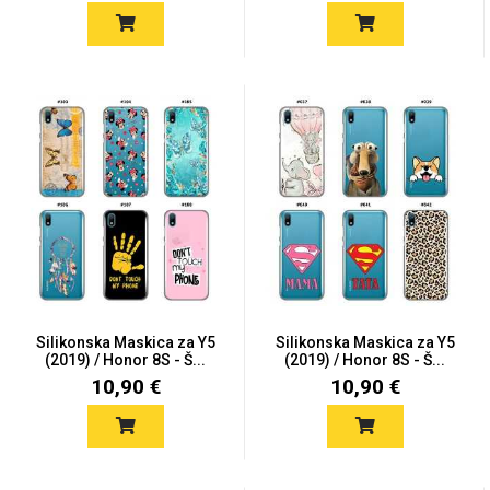
Za njega
Za nju
Svijet životinja
Auto - Moto motivi
Silikonska Maskica za Y5
Silikonska Maskica za Y5
(2019) / Honor 8S - Š...
(2019) / Honor 8S - Š...
10,90 €
10,90 €
Mandale / Cvjetni
Citati & Stihovi
motivi