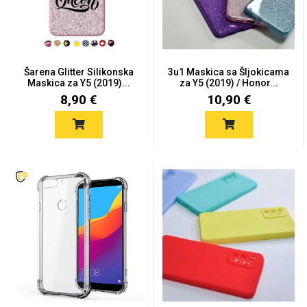
Šarena Glitter Silikonska
3u1 Maskica sa Šljokicama
Maskica za Y5 (2019)...
za Y5 (2019) / Honor...
Love motivi
I Need Some Space
8,90 €
10,90 €
Quotes Collection
Cirkus