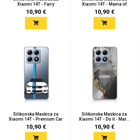
Zodiac
Halloween
Xiaomi 14T - Fairy
Xiaomi 14T - Mama of
Dra...
10,90 €
10,90 €
Doodles
Apstraktni motivi
Monogrami
Dječji motivi
Silikonska Maskica za
Silikonska Maskica za
Xiaomi 14T - Premium Car
Xiaomi 14T - Do it - Mar...
10,90 €
10,90 €