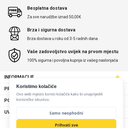
Besplatna dostava
Za sve narudžbe iznad 50,00€
Brza i sigurna dostava
Brza dostava u roku od 3-5 radnih dana
Vaše zadovoljstvo uvijek na prvom mjestu
100% sigurna i povoljna kupnja iz vašeg naslonjača
INFORMACIJE
Maskice.hr - Web trgovina
Koristimo kolačiće
PRODAJNA MJESTA
SVIJET MASKICA d.o.o.
Ovo web mjesto koristi kolačiće kako bi unaprijedili
Poslovnica Trešnjevka
korisničko iskustvo.
PODRŠKA
Aleja javora 13, 10000 Zagreb
Poslovnica Dubrava
095 5555 345
Dostava
UVJETI KORIŠTENJA
Samo neophodni
prodaja@maskice.hr
Poslovnica Kvatrić
O nama
Klub vjernosti
Prihvati sve
Poslovnica Velika Gorica
Karijera u maskice.hr