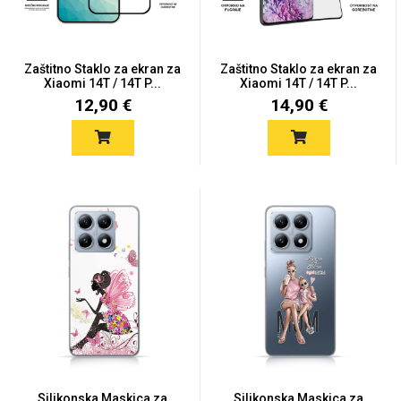
Zaštitno Staklo za ekran za
Zaštitno Staklo za ekran za
Xiaomi 14T / 14T P...
Xiaomi 14T / 14T P...
12,90 €
14,90 €
Love motivi
I Need Some Space
Quotes Collection
Cirkus
Silikonska Maskica za
Silikonska Maskica za