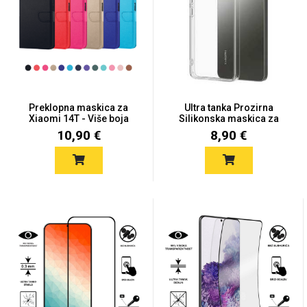
Univerzalne futrole i
Sleng
Preklopne maskice
Feel Good
maskice
Preklopna maskica za
Ultra tanka Prozirna
Xiaomi 14T - Više boja
Silikonska maskica za
Xia...
10,90 €
8,90 €
Životinjsko carstvo
Takeoff
Svemirska kolekcija
Valentinovo