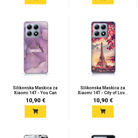
Za njega
Za nju
Svijet životinja
Auto - Moto motivi
Silikonska Maskica za
Silikonska Maskica za
Xiaomi 14T - You Can
Xiaomi 14T - City of Lov...
10,90 €
10,90 €
Mandale / Cvjetni
Citati & Stihovi
motivi