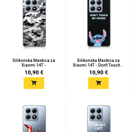
MarbleMania
Silikonska Maskica za
Silikonska Maskica za
Xiaomi 14T -
Xiaomi 14T - Don't Touch...
Gaming motivi
Crtani filmovi
Camouflage...
10,90 €
10,90 €
Sportski motivi
Obiteljski motivi