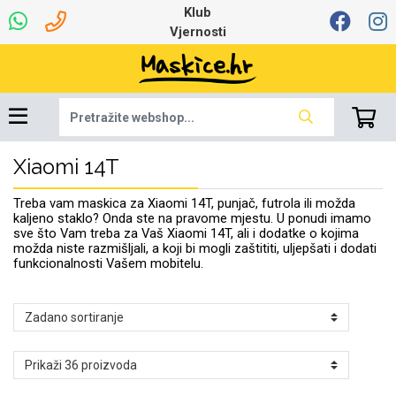
Klub
Vjernosti
Xiaomi 14T
Univerzalna oprema
Dinamo maskice za
Robotski usisavači
Ruksaci i torbice
Najprodavanije -
Podloga za miš
Igračke i ostalo
Ljetna kolekcija
Pametni Satovi
Auto Kamere
7.0 - 8.0 inča
Selfie Stick
Mikrofoni
Punjači
Bluetooth slušalice
Oprema za Lenovo
Tipkovnice i miševi
Proljetna kolekcija
Šarene maskice
Bežični punjači
Držači za auto
Stolne lampe
8.0 - 9.0 inča
Memorije i
Razno
za tablet
TOP 100
mobitel
memorijske kartice
tablet
Treba vam maskica za Xiaomi 14T, punjač, futrola ili možda
Punjači za laptope
kaljeno staklo? Onda ste na pravome mjestu. U ponudi imamo
sve što Vam treba za Vaš Xiaomi 14T, ali i dodatke o kojima
možda niste razmišljali, a koji bi mogli zaštititi, uljepšati i dodati
funkcionalnosti Vašem mobitelu.
Žičane slušalice
9.0 - 10.0 inča
Držači za stol
Web kamere i
Autopunjači
Ventilatori
Winter
Bluetooth Zvučnici
10.0 - 12.0 inča
Držači za bicikl
Power bank
Line Art
Apple
Oprema za Smart
mikrofoni
Apple
Samsung
Watch
Hladnjaci za laptop