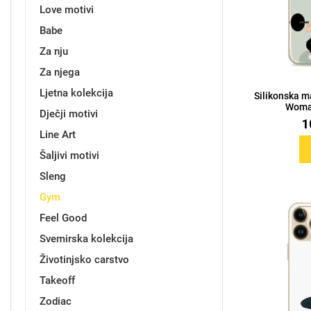
Love motivi
Babe
Držači za romobil
FM Transmitteri
USB kablovi
Samsung
Samsung
Babe
Držači za ruku
Šaljivi motivi
HDMI kabel
HI-FI linije
Huawei
Xiaomi
Za nju
Za njega
Ljetna kolekcija
Silikonska m
Woman
Dječji motivi
1
Line Art
Punjači za mobitel
Ostali držači
AUX kablovi
Croatos
Sony
Najprodavanije - TOP 100
Adapteri za mobitel
Spigen maskice
LCD Tablet
Šaljivi motivi
Sleng
Gym
Feel Good
Svemirska kolekcija
Univerzalno kaljeno staklo
Gym
Univerzalne futrole i
Unicorn kolekcija
Životinjsko carstvo
maskice
Takeoff
Zodiac