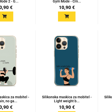
ode 2 - G...
Gym Mode - Crn...
0,90 €
10,90 €
askica za mobitel -
Silikonska maskica za mobitel -
Sili
in, no ga...
Light weight b...
0,90 €
10,90 €