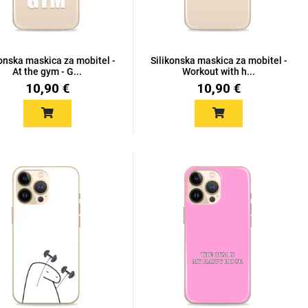
konska maskica za mobitel -
Silikonska maskica za mobitel -
At the gym - G...
Workout with h...
10,90 €
10,90 €