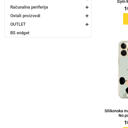
Gym M
Računalna periferija
1
Ostali proizvodi
OUTLET
BS widget
Doodles
Apstraktni motivi
Monogrami
Dječji motivi
Silikonska m
No pa
1