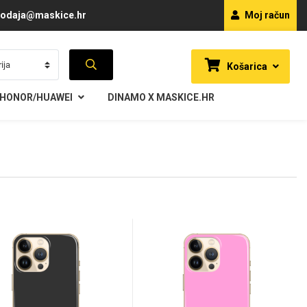
odaja@maskice.hr
Moj račun
Košarica
HONOR/HUAWEI
DINAMO X MASKICE.HR