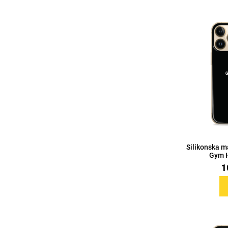
MarbleMania
Gaming motivi
Crtani filmovi
Sportski motivi
Silikonska m
Gym H
1
Obiteljski motivi
Mix