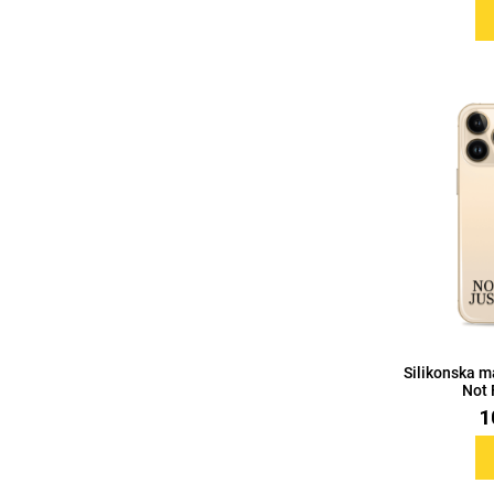
Za njega
Za nju
Svijet životinja
Auto - Moto motivi
Mandale / Cvjetni motivi
Citati & Stihovi
Silikonska m
Not 
1