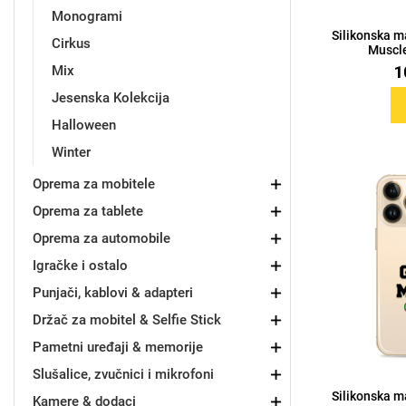
Monogrami
Silikonska m
Cirkus
Muscl
1
Mix
Jesenska Kolekcija
Love motivi
I Need Some Space
Halloween
Winter
Oprema za mobitele
Oprema za tablete
Oprema za automobile
Quotes Collection
Cirkus
Igračke i ostalo
Punjači, kablovi & adapteri
Držač za mobitel & Selfie Stick
Pametni uređaji & memorije
Slušalice, zvučnici i mikrofoni
Zodiac
Halloween
Silikonska m
Kamere & dodaci