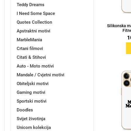
Teddy Dreams
I Need Some Space
Quotes Collection
Sleng
Feel Good
Silikonska m
Fitne
Apstraktni motivi
Preklopne maskice
1
MarbleMania
Crtani filmovi
Citati & Stihovi
Auto - Moto motivi
Životinjsko carstvo
Takeoff
Mandale / Cvjetni motivi
Obiteljski motivi
Gaming motivi
Sportski motivi
Doodles
Svemirska kolekcija
Valentinovo
Svijet životinja
Unicorn kolekcija