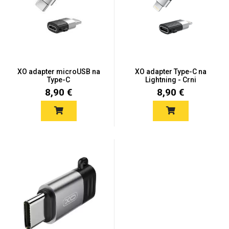
Univerzalne futrole i
Sleng
Preklopne maskice
Feel Good
maskice
XO adapter microUSB na
XO adapter Type-C na
Type-C
Lightning - Crni
8,90 €
8,90 €
Životinjsko carstvo
Takeoff
Svemirska kolekcija
Valentinovo