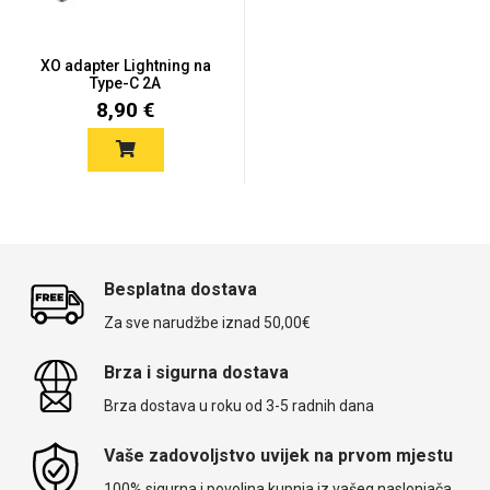
XO adapter Lightning na
Type-C 2A
8,90 €
Love motivi
I Need Some Space
Besplatna dostava
Quotes Collection
Cirkus
Za sve narudžbe iznad 50,00€
Brza i sigurna dostava
Brza dostava u roku od 3-5 radnih dana
Vaše zadovoljstvo uvijek na prvom mjestu
100% sigurna i povoljna kupnja iz vašeg naslonjača