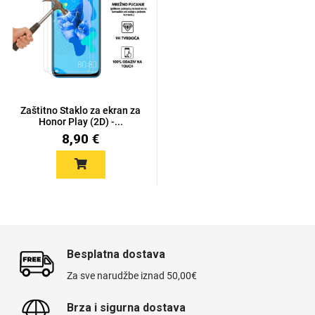
Univerzalne futrole i
Sleng
Preklopne maskice
Feel Good
maskice
Zaštitno Staklo za ekran za
Honor Play (2D) -...
8,90 €
Životinjsko carstvo
Takeoff
Besplatna dostava
Za sve narudžbe iznad 50,00€
Svemirska kolekcija
Valentinovo
Brza i sigurna dostava