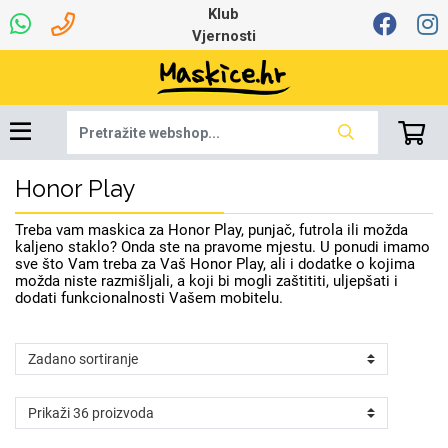
Klub
Vjernosti
Honor Play
Dinamo maskice za
Univerzalna oprema
Robotski usisavači
Ruksaci i torbice
Najprodavanije -
Ljetna kolekcija
Igračke i ostalo
Podloga za miš
Pametni Satovi
Auto Kamere
7.0 - 8.0 inča
Selfie Stick
Mikrofoni
Punjači
Bluetooth slušalice
Tipkovnice i miševi
Proljetna kolekcija
Oprema za Lenovo
Šarene maskice
Bežični punjači
Držači za auto
Stolne lampe
8.0 - 9.0 inča
Memorije i
Razno
za tablet
TOP 100
mobitel
memorijske kartice
tablet
Treba vam maskica za Honor Play, punjač, futrola ili možda
Punjači za laptope
kaljeno staklo? Onda ste na pravome mjestu. U ponudi imamo
sve što Vam treba za Vaš Honor Play, ali i dodatke o kojima
možda niste razmišljali, a koji bi mogli zaštititi, uljepšati i
dodati funkcionalnosti Vašem mobitelu.
Žičane slušalice
9.0 - 10.0 inča
Držači za stol
Web kamere i
Autopunjači
Ventilatori
Winter
Bluetooth Zvučnici
Držači za bicikl
10.0 - 12.0 inča
Power bank
Line Art
Apple
Oprema za Smart
mikrofoni
Apple
Samsung
Watch
Hladnjaci za laptop