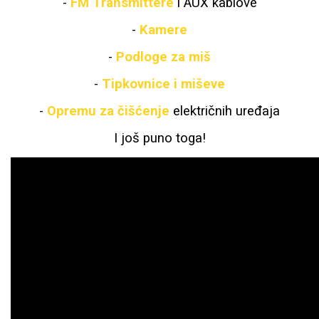
-
FM Transmittere
i AUX kablove
-
Kamere
-
Podloge za miš
-
Tipkovnice i miševe
Doodles
Apstraktni motivi
-
Opremu za čišćenje
električnih uređaja
I još puno toga!
Monogrami
Dječji motivi