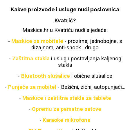
Kakve proizvode i usluge nudi poslovnica
Kvatrić?
Maskice.hr u Kvatriću nudi sljedeće:
Love motivi
I Need Some Space
-
Maskice za mobitele
- prozirne, jednobojne, s
dizajnom, anti-shock i drugo
-
Zaštitna stakla
i uslugu postavljanja kaljenog
stakla
-
Bluetooth slušalice
i obične slušalice
Quotes Collection
Cirkus
-
Punjače za mobitel
- Bežični, žični, autopunjači...
-
Maskice i zaštitna stakla za tablete
-
Opremu za pametne satove
-
Karaoke mikrofone
Zodiac
Halloween