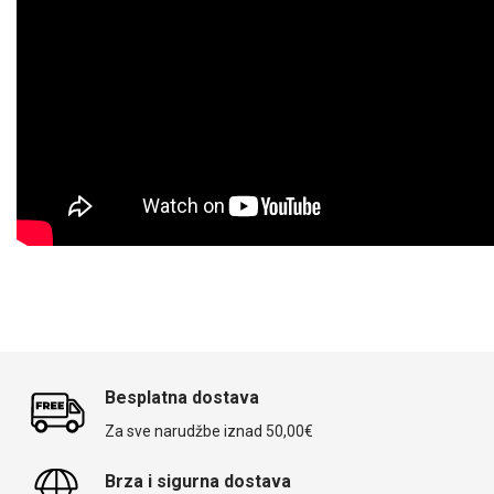
Za njega
Za nju
Svijet životinja
Auto - Moto motivi
Mandale / Cvjetni motivi
Citati & Stihovi
Besplatna dostava
Za sve narudžbe iznad 50,00€
Brza i sigurna dostava