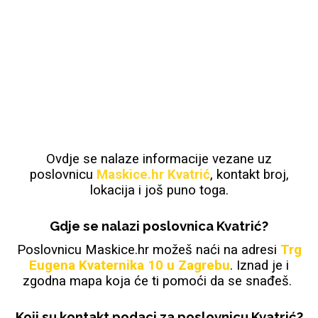
Držači za romobil
FM Transmitteri
USB kablovi
Samsung
Samsung
Babe
Držači za ruku
Šaljivi motivi
HDMI kabel
HI-FI linije
Huawei
Xiaomi
Punjači za mobitel
Ostali držači
AUX kablovi
Croatos
Sony
Najprodavanije - TOP 100
Adapteri za mobitel
Spigen maskice
LCD Tablet
Ovdje se nalaze informacije vezane uz
poslovnicu
Maskice.hr Kvatrić
, kontakt broj,
lokacija i još puno toga.
Gdje se nalazi poslovnica Kvatrić?
Poslovnicu Maskice.hr možeš naći na adresi
Trg
Univerzalno kaljeno staklo
Eugena Kvaternika 10 u Zagrebu
Gym
Univerzalne futrole i
Unicorn kolekcija
. Iznad je i
zgodna mapa koja će ti pomoći da se snađeš.
maskice
Koji su kontakt podaci za poslovnicu Kvatrić?