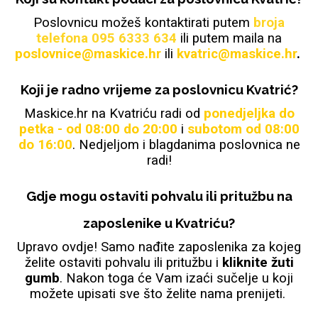
Poslovnicu možeš kontaktirati putem
broja
telefona 095 6333 634
ili putem maila na
poslovnice@maskice.hr
ili
kvatric@maskice.hr
.
Sleng
Feel Good
Preklopne maskice
Koji je radno vrijeme za poslovnicu Kvatrić?
Maskice.hr na Kvatriću radi od
ponedjeljka do
petka - od 08:00 do 20:00
i
subotom od 08:00
do 16:00
. Nedjeljom i blagdanima poslovnica ne
radi!
Životinjsko carstvo
Takeoff
Gdje mogu ostaviti pohvalu ili pritužbu na
zaposlenike u Kvatriću?
Upravo ovdje! Samo nađite zaposlenika za kojeg
želite ostaviti pohvalu ili pritužbu i
kliknite žuti
gumb
. Nakon toga će Vam izaći sučelje u koji
Svemirska kolekcija
Valentinovo
možete upisati sve što želite nama prenijeti.