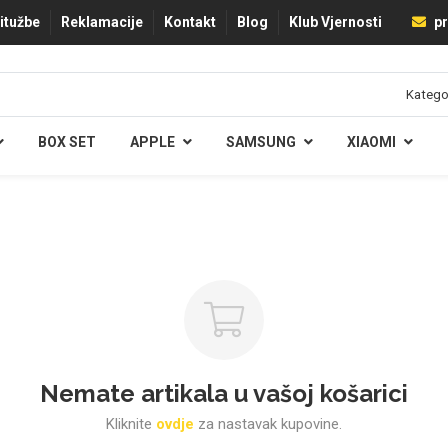
ritužbe
Reklamacije
Kontakt
Blog
Klub Vjernosti
pr
BOX SET
APPLE
SAMSUNG
XIAOMI
Nemate artikala u vašoj košarici
Kliknite
ovdje
za nastavak kupovine.