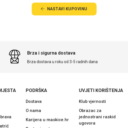
NASTAVI KUPOVINU
Brza i sigurna dostava
Brza dostava u roku od 3-5 radnih dana
MJESTA
PODRŠKA
UVJETI KORIŠTENJA
Dostava
Klub vjernosti
O nama
Obrazac za
ubrava
jednostrani raskid
Karijera u maskice.hr
ugovora
atrić