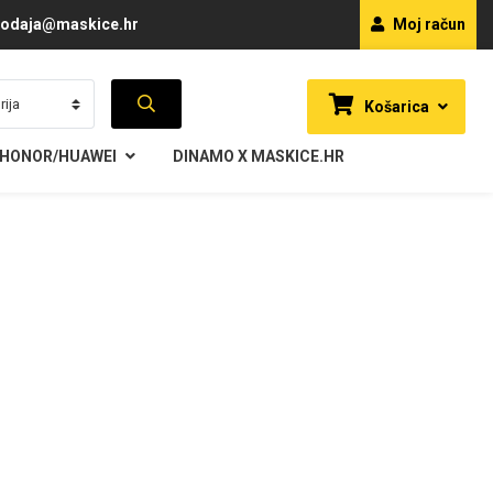
odaja@maskice.hr
Moj račun
Košarica
HONOR/HUAWEI
DINAMO X MASKICE.HR