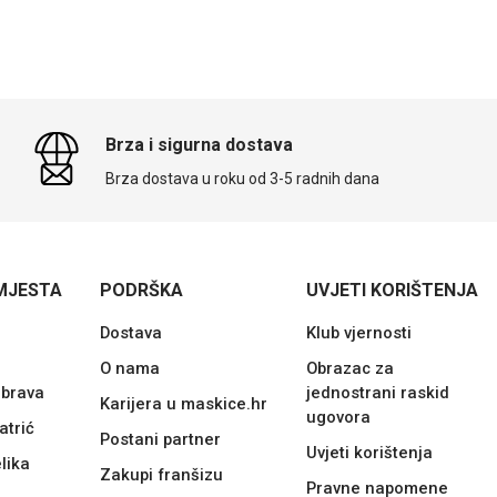
Brza i sigurna dostava
Brza dostava u roku od 3-5 radnih dana
MJESTA
PODRŠKA
UVJETI KORIŠTENJA
Dostava
Klub vjernosti
O nama
Obrazac za
ubrava
jednostrani raskid
Karijera u maskice.hr
ugovora
atrić
Postani partner
Uvjeti korištenja
lika
Zakupi franšizu
Pravne napomene