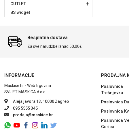
OUTLET
BS widget
Sleng
Feel Good
Preklopne maskice
Besplatna dostava
Za sve narudžbe iznad 50,00€
Životinjsko carstvo
Takeoff
INFORMACIJE
PRODAJNA 
Maskice.hr - Web trgovina
Poslovnica
SVIJET MASKICA d.o.o.
Trešnjevka
Aleja javora 13, 10000 Zagreb
Poslovnica D
095 5555 345
Poslovnica Kv
prodaja@maskice.hr
Svemirska kolekcija
Valentinovo
Poslovnica Ve
Gorica