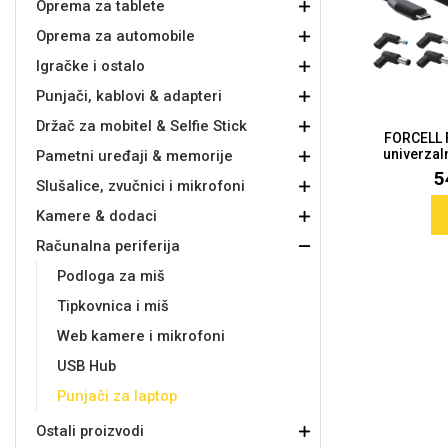
Oprema za tablete
Oprema za automobile
Držači za romobil
FM Transmitteri
USB kablovi
Samsung
Samsung
Babe
Držači za ruku
Šaljivi motivi
HDMI kabel
HI-FI linije
Huawei
Xiaomi
Igračke i ostalo
Punjači, kablovi & adapteri
Držač za mobitel & Selfie Stick
FORCELL 
univerzaln
Pametni uređaji & memorije
5
Slušalice, zvučnici i mikrofoni
Punjači za mobitel
Ostali držači
AUX kablovi
Croatos
Sony
Najprodavanije - TOP 100
Adapteri za mobitel
Spigen maskice
LCD Tablet
Kamere & dodaci
Računalna periferija
Podloga za miš
Tipkovnica i miš
Web kamere i mikrofoni
USB Hub
Univerzalno kaljeno staklo
Gym
Univerzalne futrole i
Unicorn kolekcija
Punjači za laptop
maskice
Ostali proizvodi