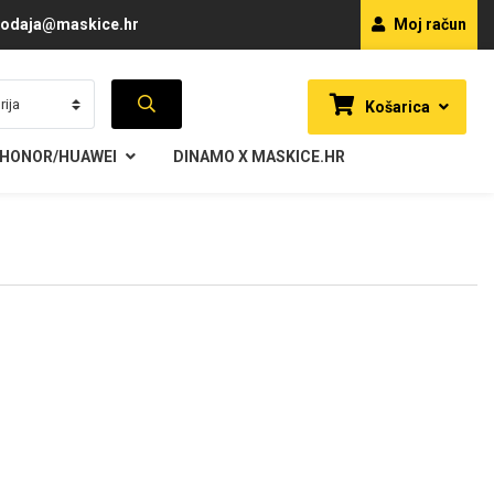
odaja@maskice.hr
Moj račun
Košarica
HONOR/HUAWEI
DINAMO X MASKICE.HR