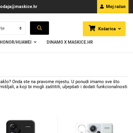
odaja@maskice.hr
Moj račun
Košarica
HONOR/HUAWEI
DINAMO X MASKICE.HR
staklo? Onda ste na pravome mjestu. U ponudi imamo sve što
jali, a koji bi mogli zaštititi, uljepšati i dodati funkcionalnosti