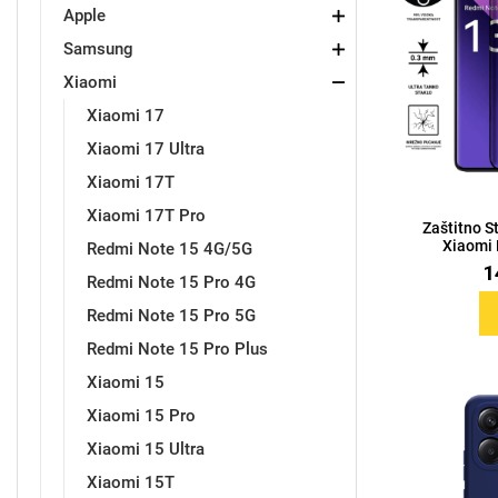
Apple
Samsung
Držači za romobil
FM Transmitteri
USB kablovi
Samsung
Samsung
Babe
Držači za ruku
Šaljivi motivi
HDMI kabel
HI-FI linije
Huawei
Xiaomi
Xiaomi
Xiaomi 17
Xiaomi 17 Ultra
Xiaomi 17T
Xiaomi 17T Pro
Zaštitno S
Punjači za mobitel
Ostali držači
AUX kablovi
Croatos
Sony
Najprodavanije - TOP 100
Adapteri za mobitel
Spigen maskice
LCD Tablet
Xiaomi 
Redmi Note 15 4G/5G
1
Redmi Note 15 Pro 4G
Redmi Note 15 Pro 5G
Redmi Note 15 Pro Plus
Xiaomi 15
Univerzalno kaljeno staklo
Gym
Univerzalne futrole i
Unicorn kolekcija
Xiaomi 15 Pro
maskice
Xiaomi 15 Ultra
Xiaomi 15T