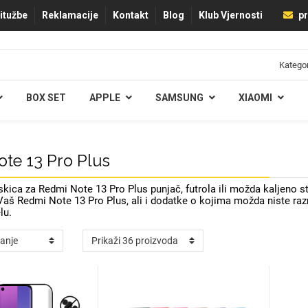
ritužbe
Reklamacije
Kontakt
Blog
Klub Vjernosti
pr
BOX SET
APPLE
SAMSUNG
XIAOMI
te 13 Pro Plus
kica za Redmi Note 13 Pro Plus punjač, futrola ili možda kaljeno 
aš Redmi Note 13 Pro Plus, ali i dodatke o kojima možda niste razmišl
lu.