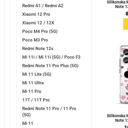
Silikonska
Za njega
Za nju
Redmi A1 / Redmi A2
Note 13
Xiaomi 12 Pro
Xiaomi 12 / 12X
Poco M4 Pro (5G)
Poco M3 Pro
Svijet životinja
Redmi Note 12s
Auto - Moto motivi
Mi 11i / Mi 11i (5G) / Poco F3
Redmi Note 11 Pro Plus (5G)
Mi 11 Lite (5G)
Mi 11 Ultra
Mi 11 Pro
Mandale / Cvjetni motivi
Citati & Stihovi
11T / 11T Pro
Redmi Note 11 Pro / 11 Pro
(5G)
Silikonska
Note 13
Mi 11
1