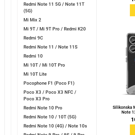
Redmi Note 11 5G / Note 11T
(5G)
MarbleMania
Gaming motivi
Mi Mix 2
Mi 9T / Mi 9T Pro / Redmi K20
Redmi 9C
Redmi Note 11 / Note 11S
Redmi 10
Crtani filmovi
Sportski motivi
Mi 10T / Mi 10T Pro
Mi 10T Lite
Pocophone F1 (Poco F1)
Poco X3 / Poco X3 NFC /
Poco X3 Pro
Silikonska
Obiteljski motivi
Redmi Note 10 Pro
Mix
Note 13
Redmi Note 10 / 10T (5G)
1
Redmi Note 10 (4G) / Note 10s