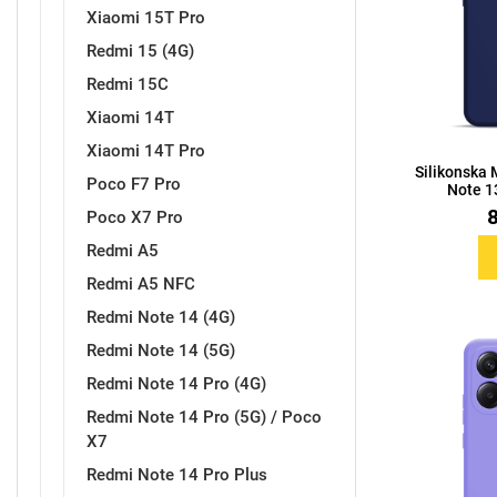
Xiaomi 15T Pro
Redmi 15 (4G)
Redmi 15C
Sleng
Feel Good
Xiaomi 14T
Preklopne maskice
Xiaomi 14T Pro
Silikonska
Poco F7 Pro
Note 13
Poco X7 Pro
Redmi A5
Životinjsko carstvo
Takeoff
Redmi A5 NFC
Redmi Note 14 (4G)
Redmi Note 14 (5G)
Redmi Note 14 Pro (4G)
Redmi Note 14 Pro (5G) / Poco
X7
Svemirska kolekcija
Valentinovo
Redmi Note 14 Pro Plus