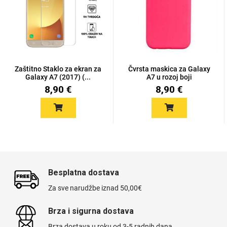
Držači za romobil
FM Transmitteri
USB kablovi
Huawei
Babe
Držači za ruku
Šaljivi motivi
HDMI kabel
HI-FI linije
Samsung
Huawei
Sony
Zaštitno Staklo za ekran za
Čvrsta maskica za Galaxy
Galaxy A7 (2017) (...
A7 u rozoj boji
8,90 €
8,90 €
Ostali držači
AUX kablovi
Croatos
Xiaomi
Adapteri za mobitel
Punjači za mobitel
Najprodavanije -
LCD Tablet
TOP 100
Besplatna dostava
Spigen maskice
Za sve narudžbe iznad 50,00€
Univerzalno kaljeno
Gym
Unicorn kolekcija
staklo
Brza i sigurna dostava
Brza dostava u roku od 3-5 radnih dana