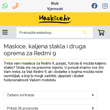
Klub
Vjernosti
Maskice, kaljena stakla i druga
Univerzalna oprema
Dinamo maskice za
Robotski usisavači
Ruksaci i torbice
Najprodavanije -
Podloga za miš
Igračke i ostalo
Ljetna kolekcija
Pametni Satovi
Auto Kamere
7.0 - 8.0 inča
Selfie Stick
Mikrofoni
Punjači
Bluetooth slušalice
Oprema za Lenovo
Tipkovnice i miševi
Proljetna kolekcija
Šarene maskice
Bežični punjači
Držači za auto
Stolne lampe
8.0 - 9.0 inča
Memorije i
Razno
za tablet
TOP 100
mobitel
memorijske kartice
tablet
oprema za Redmi 9
Punjači za laptope
Treba vam maskica za Redmi 9, punjač, futrola ili možda kaljeno
staklo? Onda ste na pravome mjestu. U ponudi imamo sve što
Vam treba za Vaš Redmi 9, ali i dodatke o kojima možda niste
razmišljali, a koji bi mogli zaštititi, uljepšati i dodati
funkcionalnosti Vašem mobitelu.
Žičane slušalice
9.0 - 10.0 inča
Držači za stol
Web kamere i
Autopunjači
Ventilatori
Winter
Bluetooth Zvučnici
10.0 - 12.0 inča
Držači za bicikl
Power bank
Line Art
Apple
Oprema za Smart
mikrofoni
Apple
Samsung
Watch
Hladnjaci za laptop