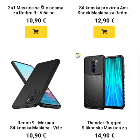
Zodiac
Halloween
3u1 Maskica sa Šljokicama
Silikonska prozirna Anti-
za Redmi 9 - Više bo...
Shock Maskica za Redm...
10,90 €
12,90 €
Doodles
Apstraktni motivi
Monogrami
Dječji motivi
Redmi 9 - Mekana
Thunder Rugged
Silikonska Maskica - Više
Silikonska Maskica za
boj...
Redmi 9
10,90 €
14,90 €