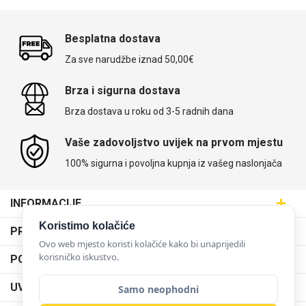
Besplatna dostava
Za sve narudžbe iznad 50,00€
Brza i sigurna dostava
Brza dostava u roku od 3-5 radnih dana
Vaše zadovoljstvo uvijek na prvom mjestu
100% sigurna i povoljna kupnja iz vašeg naslonjača
INFORMACIJE
Maskice.hr - Web trgovina
Koristimo kolačiće
PRODAJNA MJESTA
SVIJET MASKICA d.o.o.
Ovo web mjesto koristi kolačiće kako bi unaprijedili
Poslovnica Trešnjevka
korisničko iskustvo.
PODRŠKA
Aleja javora 13, 10000 Zagreb
Poslovnica Dubrava
095 5555 345
Dostava
UVJETI KORIŠTENJA
Samo neophodni
prodaja@maskice.hr
Poslovnica Kvatrić
O nama