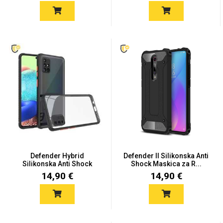
Za njega
Za nju
Svijet životinja
Auto - Moto motivi
Defender Hybrid
Defender II Silikonska Anti
Silikonska Anti Shock
Shock Maskica za R...
Maskica...
14,90 €
14,90 €
Mandale / Cvjetni
Citati & Stihovi
motivi