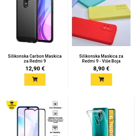
Univerzalne futrole i
Sleng
Preklopne maskice
Feel Good
maskice
Silikonska Carbon Maskica
Silikonska Maskica za
za Redmi 9
Redmi 9 - Više Boja
12,90 €
8,90 €
Životinjsko carstvo
Takeoff
Svemirska kolekcija
Valentinovo