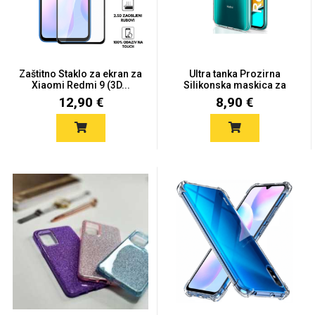
Zaštitno Staklo za ekran za
Ultra tanka Prozirna
Xiaomi Redmi 9 (3D...
Silikonska maskica za
Love motivi
I Need Some Space
Xia...
12,90 €
8,90 €
Quotes Collection
Cirkus