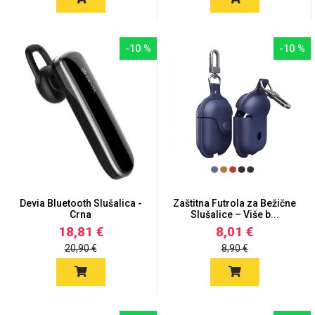
-10 %
-10 %
Mix
Devia Bluetooth Slušalica -
Zaštitna Futrola za Bežične
Crna
Slušalice – Više b...
18,81 €
8,01 €
20,90 €
8,90 €