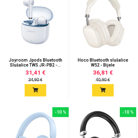
Univerzalne futrole i
Sleng
Preklopne maskice
Feel Good
maskice
Joyroom Jpods Bluetooth
Hoco Bluetooth slušalice
Slušalice TWS JR-PB2 -...
W52 - Bijele
31,41 €
36,81 €
34,90 €
40,90 €
Životinjsko carstvo
Takeoff
-10 %
-10 %
Svemirska kolekcija
Valentinovo