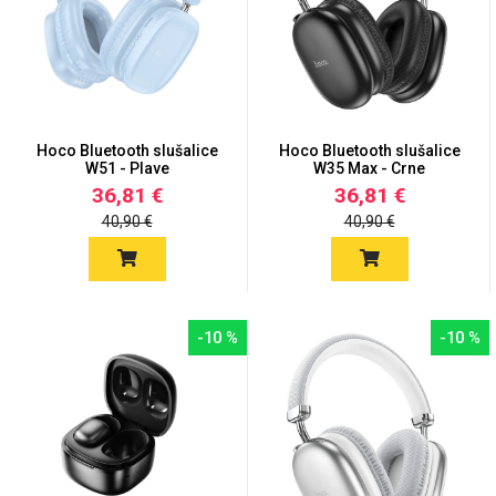
Love motivi
I Need Some Space
Hoco Bluetooth slušalice
Hoco Bluetooth slušalice
W51 - Plave
W35 Max - Crne
36,81 €
36,81 €
40,90 €
40,90 €
Quotes Collection
Cirkus
-10 %
-10 %