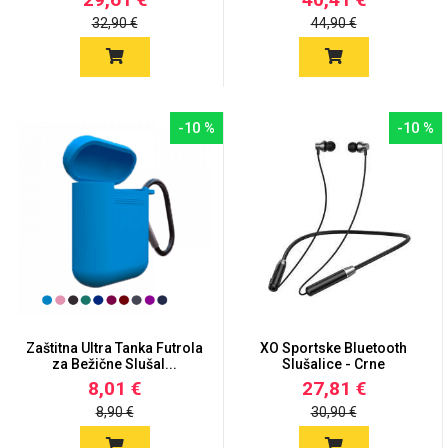
32,90 €
44,90 €
MarbleMania
-10 %
-10 %
Gaming motivi
Crtani filmovi
Zaštitna Ultra Tanka Futrola
XO Sportske Bluetooth
za Bežične Slušal...
Slušalice - Crne
Sportski motivi
Obiteljski motivi
8,01 €
27,81 €
8,90 €
30,90 €