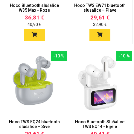
Hoco Bluetooth slušalice
Hoco TWS EW71 bluetooth
Za njega
W35 Max - Roze
Za nju
slušalice – Plave
36,81 €
29,61 €
40,90 €
32,90 €
-10 %
-10 %
Svijet životinja
Auto - Moto motivi
Mandale / Cvjetni
Citati & Stihovi
motivi
Hoco TWS EQ24 bluetooth
Hoco Bluetooth Slušalice
slušalice – Sive
TWS EQ14 - Bijele
29,61 €
40,41 €