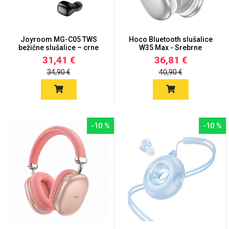
Zodiac
Halloween
Joyroom MG-C05 TWS
Hoco Bluetooth slušalice
bežične slušalice – crne
W35 Max - Srebrne
31,41 €
36,81 €
34,90 €
40,90 €
Doodles
Apstraktni motivi
-10 %
-10 %
Monogrami
Dječji motivi