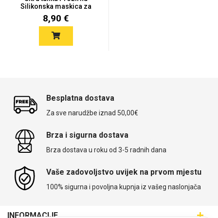
Zodiac
Halloween
Silikonska maskica za
Hua...
8,90 €
Doodles
Apstraktni motivi
Besplatna dostava
Za sve narudžbe iznad 50,00€
Brza i sigurna dostava
Brza dostava u roku od 3-5 radnih dana
Monogrami
Dječji motivi
Vaše zadovoljstvo uvijek na prvom mjestu
100% sigurna i povoljna kupnja iz vašeg naslonjača
INFORMACIJE