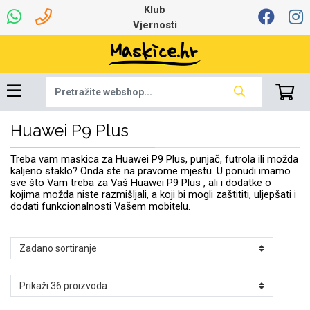
Klub
Vjernosti
Huawei P9 Plus
Univerzalna oprema
Dinamo maskice za
Robotski usisavači
Ruksaci i torbice
Najprodavanije -
Podloga za miš
Igračke i ostalo
Ljetna kolekcija
Pametni Satovi
Auto Kamere
7.0 - 8.0 inča
Selfie Stick
Mikrofoni
Punjači
Bluetooth slušalice
Oprema za Lenovo
Tipkovnice i miševi
Proljetna kolekcija
Šarene maskice
Bežični punjači
Držači za auto
Stolne lampe
8.0 - 9.0 inča
Memorije i
Razno
za tablet
TOP 100
mobitel
memorijske kartice
tablet
Treba vam maskica za Huawei P9 Plus, punjač, futrola ili možda
Punjači za laptope
kaljeno staklo? Onda ste na pravome mjestu. U ponudi imamo
sve što Vam treba za Vaš Huawei P9 Plus , ali i dodatke o
kojima možda niste razmišljali, a koji bi mogli zaštititi, uljepšati i
dodati funkcionalnosti Vašem mobitelu.
Žičane slušalice
9.0 - 10.0 inča
Držači za stol
Web kamere i
Autopunjači
Ventilatori
Winter
Bluetooth Zvučnici
10.0 - 12.0 inča
Držači za bicikl
Power bank
Line Art
Apple
Oprema za Smart
mikrofoni
Apple
Samsung
Watch
Hladnjaci za laptop