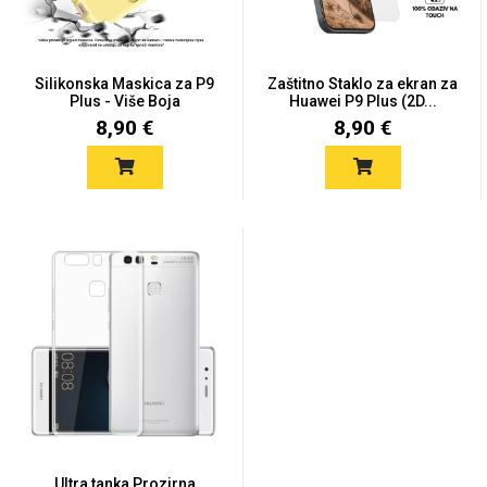
Silikonska Maskica za P9
Zaštitno Staklo za ekran za
Plus - Više Boja
Huawei P9 Plus (2D...
8,90 €
8,90 €
Love motivi
I Need Some Space
Quotes Collection
Cirkus
Ultra tanka Prozirna