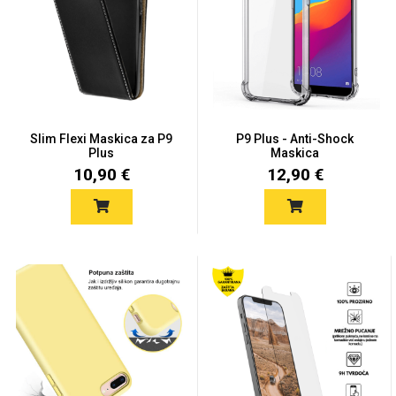
Univerzalne futrole i
Sleng
Preklopne maskice
Feel Good
maskice
Slim Flexi Maskica za P9
P9 Plus - Anti-Shock
Plus
Maskica
10,90 €
12,90 €
Životinjsko carstvo
Takeoff
Svemirska kolekcija
Valentinovo