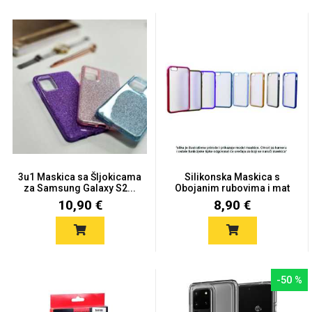
MarbleMania
Gaming motivi
Crtani filmovi
3u1 Maskica sa Šljokicama
Silikonska Maskica s
za Samsung Galaxy S2...
Obojanim rubovima i mat
p...
10,90 €
8,90 €
Sportski motivi
Obiteljski motivi
-50 %