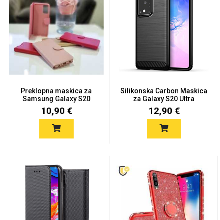
Univerzalne futrole i
Sleng
Preklopne maskice
Feel Good
maskice
Preklopna maskica za
Silikonska Carbon Maskica
Samsung Galaxy S20
za Galaxy S20 Ultra
Ultra...
10,90 €
12,90 €
Životinjsko carstvo
Takeoff
Svemirska kolekcija
Valentinovo