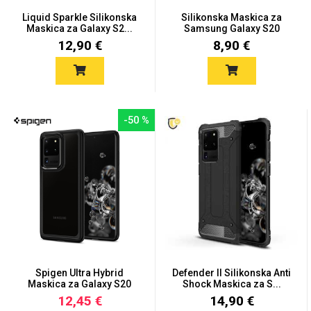
Zodiac
Halloween
Liquid Sparkle Silikonska
Silikonska Maskica za
Maskica za Galaxy S2...
Samsung Galaxy S20
Ultra...
12,90 €
8,90 €
Doodles
Apstraktni motivi
-50 %
Monogrami
Dječji motivi
Spigen Ultra Hybrid
Defender II Silikonska Anti
Maskica za Galaxy S20
Shock Maskica za S...
Ultr...
12,45 €
14,90 €