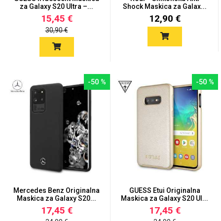
za Galaxy S20 Ultra –...
Shock Maskica za Galax...
15,45 €
12,90 €
30,90 €
-50 %
-50 %
Mercedes Benz Originalna
GUESS Etui Originalna
Maskica za Galaxy S20...
Maskica za Galaxy S20 Ul...
17,45 €
17,45 €