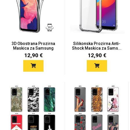
3D Obostrana Prozirna
Silikonska Prozirna Anti-
Maskica za Samsung
Shock Maskica za Sams...
Galax...
12,90 €
12,90 €