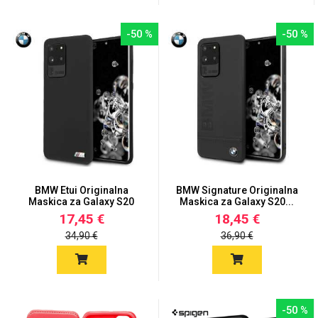
-50 %
-50 %
BMW Etui Originalna
BMW Signature Originalna
Maskica za Galaxy S20
Maskica za Galaxy S20...
Ultr...
17,45 €
18,45 €
34,90 €
36,90 €
-50 %