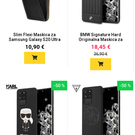
Slim Flexi Maskica za
BMW Signature Hard
Samsung Galaxy S20 Ultra
Originalna Maskica za
Galax...
10,90 €
18,45 €
36,90 €
-50 %
-50 %