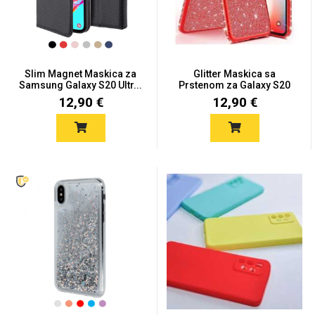
Slim Magnet Maskica za
Glitter Maskica sa
Samsung Galaxy S20 Ultr...
Prstenom za Galaxy S20
Love motivi
I Need Some Space
Ultr...
12,90 €
12,90 €
Quotes Collection
Cirkus