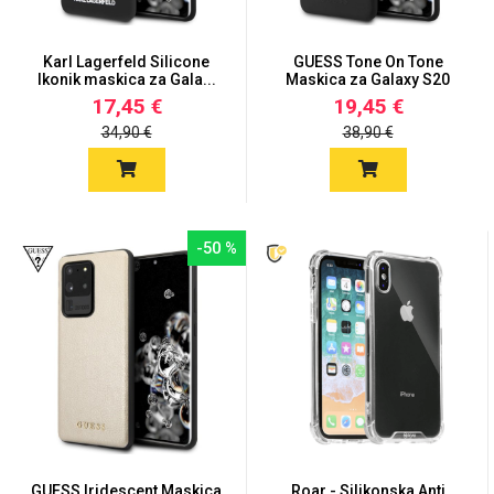
Karl Lagerfeld Silicone
GUESS Tone On Tone
Ikonik maskica za Gala...
Maskica za Galaxy S20
Ultra...
17,45 €
19,45 €
34,90 €
38,90 €
-50 %
GUESS Iridescent Maskica
Roar - Silikonska Anti