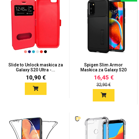
Slide to Unlock maskica za
Spigen Slim Armor
Galaxy S20 Ultra -...
Maskica za Galaxy S20
Ultra...
10,90 €
16,45 €
32,90 €