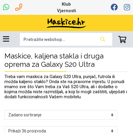
Klub
Vjernosti
Maskice, kaljena stakla i druga
Univerzalna oprema
Dinamo maskice za
Robotski usisavači
Ruksaci i torbice
Najprodavanije -
Podloga za miš
Igračke i ostalo
Ljetna kolekcija
Pametni Satovi
Auto Kamere
7.0 - 8.0 inča
Selfie Stick
Mikrofoni
Punjači
Bluetooth slušalice
Oprema za Lenovo
Tipkovnice i miševi
Proljetna kolekcija
Šarene maskice
Bežični punjači
Držači za auto
Stolne lampe
8.0 - 9.0 inča
Memorije i
Razno
za tablet
TOP 100
mobitel
memorijske kartice
tablet
oprema za Galaxy S20 Ultra
Punjači za laptope
Treba vam maskica za Galaxy S20 Ultra, punjač, futrola ili
možda kaljeno staklo? Onda ste na pravome mjestu. U ponudi
imamo sve što Vam treba za Vaš S20 Ultra, ali i dodatke o
kojima možda niste razmišljali, a koji bi mogli zaštititi, uljepšati i
dodati funkcionalnosti Vašem mobitelu.
Žičane slušalice
9.0 - 10.0 inča
Držači za stol
Web kamere i
Autopunjači
Ventilatori
Winter
Bluetooth Zvučnici
10.0 - 12.0 inča
Držači za bicikl
Power bank
Line Art
Apple
Oprema za Smart
mikrofoni
Apple
Samsung
Watch
Hladnjaci za laptop