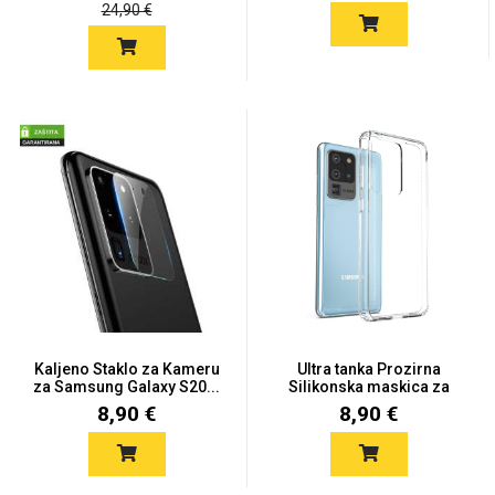
24,90 €
Za njega
Za nju
Svijet životinja
Auto - Moto motivi
Kaljeno Staklo za Kameru
Ultra tanka Prozirna
za Samsung Galaxy S20...
Silikonska maskica za
Mandale / Cvjetni
Citati & Stihovi
Sam...
8,90 €
8,90 €
motivi