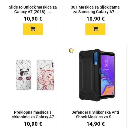
Zodiac
Halloween
Slide to Unlock maskica za
3u1 Maskica sa Šljokicama
Galaxy A7 (2018) -...
za Samsung Galaxy A7...
10,90 €
10,90 €
Doodles
Apstraktni motivi
Monogrami
Dječji motivi
Preklopna maskica s
Defender II Silikonska Anti
cirkonima za Galaxy A7
Shock Maskica za S...
201...
10,90 €
14,90 €