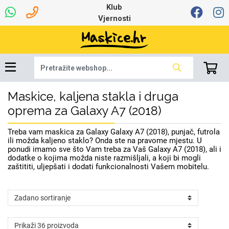
Klub
Vjernosti
Maskice, kaljena stakla i druga
Dinamo maskice za
Univerzalna oprema
Robotski usisavači
Ruksaci i torbice
Najprodavanije -
Ljetna kolekcija
Igračke i ostalo
Podloga za miš
Pametni Satovi
Auto Kamere
7.0 - 8.0 inča
Selfie Stick
Mikrofoni
Punjači
Bluetooth slušalice
Tipkovnice i miševi
Proljetna kolekcija
Oprema za Lenovo
Šarene maskice
Bežični punjači
Držači za auto
Stolne lampe
8.0 - 9.0 inča
Memorije i
Razno
za tablet
TOP 100
mobitel
memorijske kartice
tablet
oprema za Galaxy A7 (2018)
Punjači za laptope
Treba vam maskica za Galaxy Galaxy A7 (2018), punjač, futrola
ili možda kaljeno staklo? Onda ste na pravome mjestu. U
ponudi imamo sve što Vam treba za Vaš Galaxy A7 (2018), ali i
dodatke o kojima možda niste razmišljali, a koji bi mogli
zaštititi, uljepšati i dodati funkcionalnosti Vašem mobitelu.
Žičane slušalice
9.0 - 10.0 inča
Držači za stol
Web kamere i
Autopunjači
Ventilatori
Winter
Bluetooth Zvučnici
Držači za bicikl
10.0 - 12.0 inča
Power bank
Line Art
Apple
Oprema za Smart
mikrofoni
Apple
Samsung
Watch
Hladnjaci za laptop