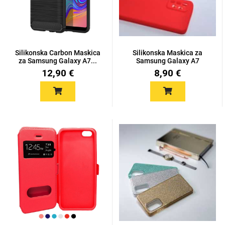
Silikonska Carbon Maskica
Silikonska Maskica za
za Samsung Galaxy A7...
Samsung Galaxy A7
Love motivi
I Need Some Space
(2018)...
12,90 €
8,90 €
Quotes Collection
Cirkus