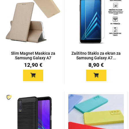
Univerzalne futrole i
Sleng
Preklopne maskice
Feel Good
maskice
Slim Magnet Maskica za
Zaštitno Staklo za ekran za
Samsung Galaxy A7
Samsung Galaxy A7...
(2018...
12,90 €
8,90 €
Životinjsko carstvo
Takeoff
Svemirska kolekcija
Valentinovo