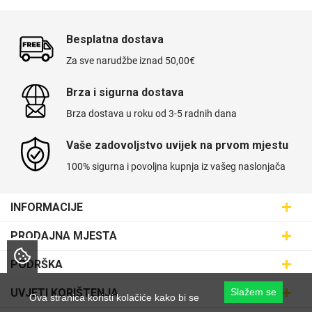
Besplatna dostava
Za sve narudžbe iznad 50,00€
Brza i sigurna dostava
Brza dostava u roku od 3-5 radnih dana
Vaše zadovoljstvo uvijek na prvom mjestu
100% sigurna i povoljna kupnja iz vašeg naslonjača
INFORMACIJE
Maskice.hr - Web trgovina
PRODAJNA MJESTA
SVIJET MASKICA d.o.o.
Poslovnica Trešnjevka
PODRŠKA
Aleja javora 13, 10000 Zagreb
Poslovnica Dubrava
095 5555 345
Dostava
UVJETI KORIŠTENJA
Slažem se
Ova stranica koristi kolačiće kako bi se
prodaja@maskice.hr
Poslovnica Kvatrić
O nama