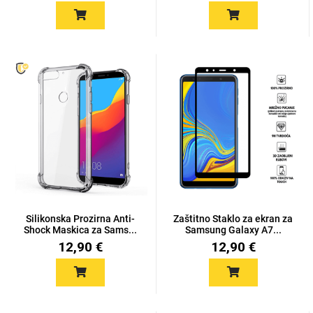
Za njega
Za nju
Svijet životinja
Auto - Moto motivi
Silikonska Prozirna Anti-
Zaštitno Staklo za ekran za
Shock Maskica za Sams...
Samsung Galaxy A7...
12,90 €
12,90 €
Mandale / Cvjetni
Citati & Stihovi
motivi