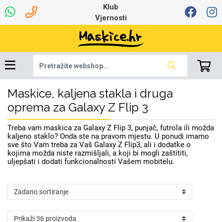
Klub
Vjernosti
Maskice, kaljena stakla i druga
Dinamo maskice za
Univerzalna oprema
Robotski usisavači
Ruksaci i torbice
Najprodavanije -
Ljetna kolekcija
Igračke i ostalo
Podloga za miš
Pametni Satovi
Auto Kamere
7.0 - 8.0 inča
Selfie Stick
Mikrofoni
Punjači
Bluetooth slušalice
Tipkovnice i miševi
Proljetna kolekcija
Oprema za Lenovo
Šarene maskice
Bežični punjači
Držači za auto
Stolne lampe
8.0 - 9.0 inča
Memorije i
Razno
za tablet
TOP 100
mobitel
memorijske kartice
tablet
oprema za Galaxy Z Flip 3
Punjači za laptope
Treba vam maskica za Galaxy Z Flip 3, punjač, futrola ili možda
kaljeno staklo? Onda ste na pravom mjestu. U ponudi imamo
sve što Vam treba za Vaš Galaxy Z Flip3, ali i dodatke o
kojima možda niste razmišljali, a koji bi mogli zaštititi,
uljepšati i dodati funkcionalnosti Vašem mobitelu.
Žičane slušalice
9.0 - 10.0 inča
Držači za stol
Web kamere i
Autopunjači
Ventilatori
Winter
Bluetooth Zvučnici
Držači za bicikl
10.0 - 12.0 inča
Power bank
Line Art
Apple
Oprema za Smart
mikrofoni
Apple
Samsung
Watch
Hladnjaci za laptop