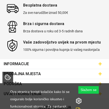
Besplatna dostava
Za sve narudžbe iznad 50,00€
Brza i sigurna dostava
Univerzalne futrole i
Sleng
Preklopne maskice
Feel Good
Brza dostava u roku od 3-5 radnih dana
maskice
Vaše zadovoljstvo uvijek na prvom mjestu
100% sigurna i povoljna kupnja iz vašeg naslonjača
INFORMACIJE
Životinjsko carstvo
Takeoff
Maskice.hr - Web trgovina
PRODAJNA MJESTA
SVIJET MASKICA d.o.o.
Poslovnica Trešnjevka
PODRŠKA
Aleja javora 13, 10000 Zagreb
Poslovnica Dubrava
Slažem se
095 5555 345
Dostava
Ova stranica koristi kolačiće kako bi se
UVJETI KORIŠTENJA
prodaja@maskice.hr
Poslovnica Kvatrić
O nama
osiguralo bolje korisničko iskustvo i
Klub vjernosti
Svemirska kolekcija
Valentinovo
Poslovnica Velika Gorica
funkcionalnost stranica. Za nastavak
Karijera u maskice.hr
NAČINI PLAĆANJA