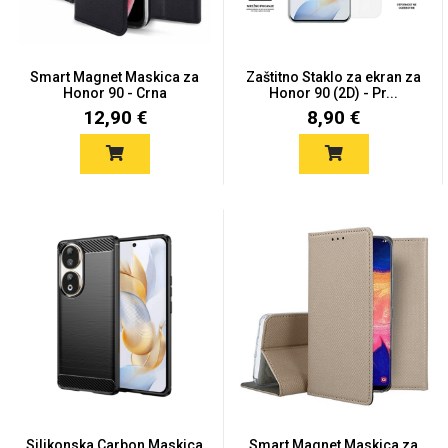
Smart Magnet Maskica za
Zaštitno Staklo za ekran za
Honor 90 - Crna
Honor 90 (2D) - Pr...
12,90 €
8,90 €
Love motivi
I Need Some Space
Quotes Collection
Cirkus
Silikonska Carbon Maskica
Smart Magnet Maskica za