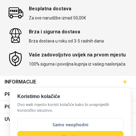
Besplatna dostava
Za sve narudžbe iznad 50,00€
Brza i sigurna dostava
Brza dostava u roku od 3-5 radnih dana
Vaše zadovoljstvo uvijek na prvom mjestu
100% sigurna i povoljna kupnja iz vašeg naslonjača
INFORMACIJE
Maskice.hr - Web trgovina
PRODAJNA MJESTA
Koristimo kolačiće
SVIJET MASKICA d.o.o.
Poslovnica Trešnjevka
Ovo web mjesto koristi kolačiće kako bi unaprijedili
PODRŠKA
Aleja javora 13, 10000 Zagreb
korisničko iskustvo.
Poslovnica Dubrava
095 5555 345
Dostava
UVJETI KORIŠTENJA
prodaja@maskice.hr
Poslovnica Kvatrić
Samo neophodni
O nama
Klub vjernosti
Poslovnica Velika Gorica
Karijera u maskice.hr