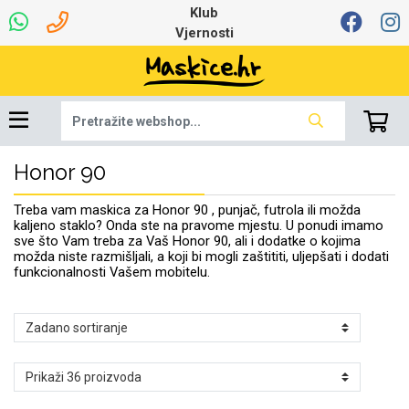
Klub
Vjernosti
Honor 90
Univerzalna oprema
Dinamo maskice za
Robotski usisavači
Ruksaci i torbice
Najprodavanije -
Podloga za miš
Igračke i ostalo
Ljetna kolekcija
Pametni Satovi
Auto Kamere
7.0 - 8.0 inča
Selfie Stick
Mikrofoni
Punjači
Bluetooth slušalice
Oprema za Lenovo
Tipkovnice i miševi
Proljetna kolekcija
Šarene maskice
Bežični punjači
Držači za auto
Stolne lampe
8.0 - 9.0 inča
Memorije i
Razno
za tablet
TOP 100
mobitel
memorijske kartice
tablet
Treba vam maskica za Honor 90 , punjač, futrola ili možda
Punjači za laptope
kaljeno staklo? Onda ste na pravome mjestu. U ponudi imamo
sve što Vam treba za Vaš Honor 90, ali i dodatke o kojima
možda niste razmišljali, a koji bi mogli zaštititi, uljepšati i dodati
funkcionalnosti Vašem mobitelu.
Žičane slušalice
9.0 - 10.0 inča
Držači za stol
Web kamere i
Autopunjači
Ventilatori
Winter
Bluetooth Zvučnici
10.0 - 12.0 inča
Držači za bicikl
Power bank
Line Art
Apple
Oprema za Smart
mikrofoni
Apple
Samsung
Watch
Hladnjaci za laptop