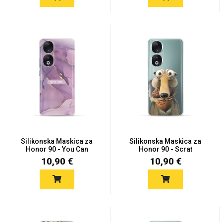
Za njega
Za nju
Svijet životinja
Auto - Moto motivi
Silikonska Maskica za
Silikonska Maskica za
Honor 90 - You Can
Honor 90 - Scrat
10,90 €
10,90 €
Mandale / Cvjetni
Citati & Stihovi
motivi