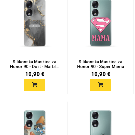
MarbleMania
Silikonska Maskica za
Silikonska Maskica za
Honor 90 - Do it - Marbl...
Honor 90 - Super Mama
Gaming motivi
Crtani filmovi
10,90 €
10,90 €
Sportski motivi
Obiteljski motivi