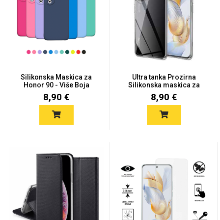
Univerzalne futrole i
Sleng
Preklopne maskice
Feel Good
maskice
Silikonska Maskica za
Ultra tanka Prozirna
Honor 90 - Više Boja
Silikonska maskica za
Hon...
8,90 €
8,90 €
Životinjsko carstvo
Takeoff
Svemirska kolekcija
Valentinovo