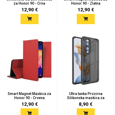
Zodiac
Halloween
za Honor 90 - Crna
Honor 90 - Zlatna
12,90 €
12,90 €
Doodles
Apstraktni motivi
Monogrami
Dječji motivi
Smart Magnet Maskica za
Ultra tanka Prozirna
Honor 90 - Crvena
Silikonska maskica za
Hon...
12,90 €
8,90 €