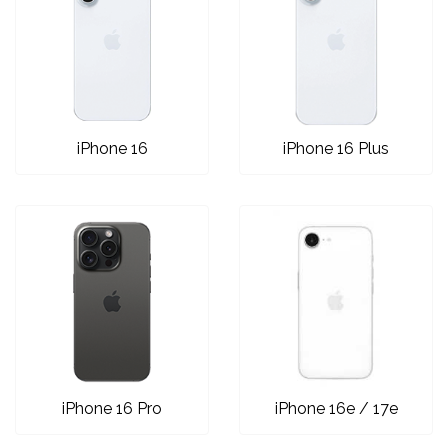
Univerzalne futrole i
Sleng
Preklopne maskice
Feel Good
maskice
iPhone 16
iPhone 16 Plus
Životinjsko carstvo
Takeoff
iPhone 16 Pro
iPhone 16e / 17e
Svemirska kolekcija
Valentinovo