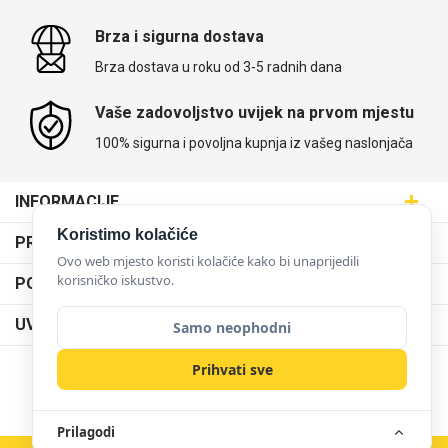
Brza i sigurna dostava
Brza dostava u roku od 3-5 radnih dana
Vaše zadovoljstvo uvijek na prvom mjestu
100% sigurna i povoljna kupnja iz vašeg naslonjača
INFORMACIJE
Maskice.hr - Web trgovina
Koristimo kolačiće
PRODAJNA MJESTA
SVIJET MASKICA d.o.o.
Ovo web mjesto koristi kolačiće kako bi unaprijedili
Poslovnica Trešnjevka
korisničko iskustvo.
PODRŠKA
Aleja javora 13, 10000 Zagreb
Poslovnica Dubrava
095 5555 345
Dostava
UVJETI KORIŠTENJA
Samo neophodni
prodaja@maskice.hr
Poslovnica Kvatrić
O nama
Klub vjernosti
Prihvati sve
Poslovnica Velika Gorica
Karijera u maskice.hr
NAČINI PLAĆANJA
Obrazac za jednostrani raskid ugovora
Poslovnica Karlovac
Postani partner
Uvjeti korištenja
Prilagodi
Poslovnica Ilica
Zakupi franšizu