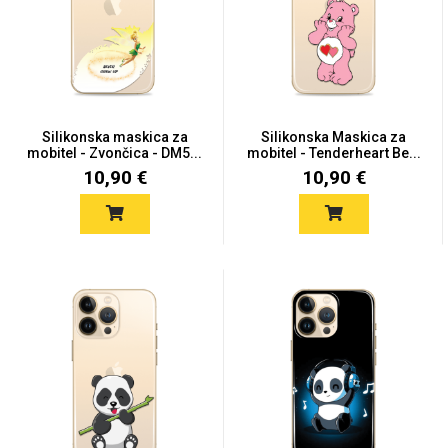
MarbleMania
Silikonska maskica za
Silikonska Maskica za
mobitel - Zvončica - DM5...
mobitel - Tenderheart Be...
10,90 €
10,90 €
Gaming motivi
Crtani filmovi
Sportski motivi
Obiteljski motivi