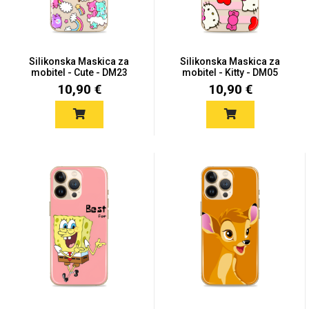
Silikonska Maskica za
Silikonska Maskica za
mobitel - Cute - DM23
mobitel - Kitty - DM05
Univerzalne futrole i
Sleng
Preklopne maskice
Feel Good
10,90 €
10,90 €
maskice
Životinjsko carstvo
Takeoff
Svemirska kolekcija
Valentinovo