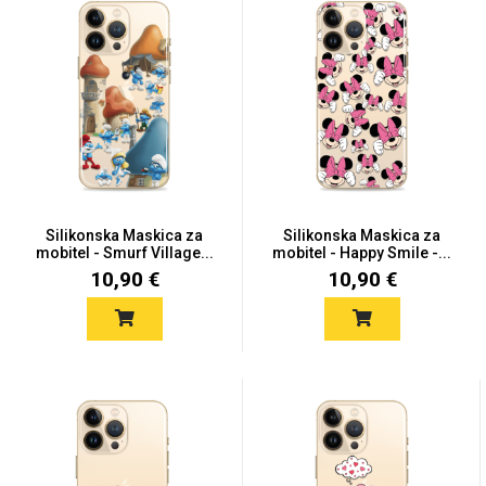
Za njega
Za nju
Svijet životinja
Auto - Moto motivi
Silikonska Maskica za
Silikonska Maskica za
mobitel - Smurf Village...
mobitel - Happy Smile -...
10,90 €
10,90 €
Mandale / Cvjetni
Citati & Stihovi
motivi