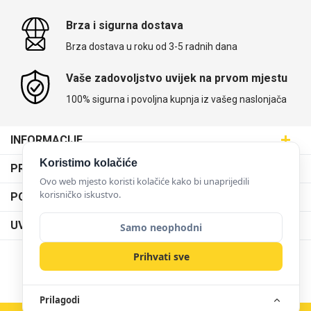
Brza i sigurna dostava
Brza dostava u roku od 3-5 radnih dana
Vaše zadovoljstvo uvijek na prvom mjestu
100% sigurna i povoljna kupnja iz vašeg naslonjača
INFORMACIJE
Maskice.hr - Web trgovina
Koristimo kolačiće
PRODAJNA MJESTA
SVIJET MASKICA d.o.o.
Ovo web mjesto koristi kolačiće kako bi unaprijedili
Poslovnica Trešnjevka
korisničko iskustvo.
PODRŠKA
Aleja javora 13, 10000 Zagreb
Poslovnica Dubrava
095 5555 345
Dostava
UVJETI KORIŠTENJA
Samo neophodni
prodaja@maskice.hr
Poslovnica Kvatrić
O nama
Klub vjernosti
Prihvati sve
Poslovnica Velika Gorica
Karijera u maskice.hr
NAČINI PLAĆANJA
Obrazac za jednostrani raskid ugovora
Poslovnica Karlovac
Postani partner
Uvjeti korištenja
Prilagodi
Poslovnica Ilica
Zakupi franšizu