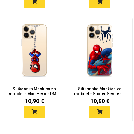
Zodiac
Halloween
Doodles
Apstraktni motivi
Silikonska Maskica za
Silikonska Maskica za
mobitel - Mini Hero - DM...
mobitel - Spider Sense -...
Monogrami
Dječji motivi
10,90 €
10,90 €