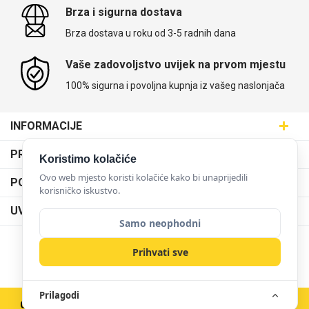
Brza i sigurna dostava
Brza dostava u roku od 3-5 radnih dana
Vaše zadovoljstvo uvijek na prvom mjestu
100% sigurna i povoljna kupnja iz vašeg naslonjača
Love motivi
I Need Some Space
INFORMACIJE
Maskice.hr - Web trgovina
PRODAJNA MJESTA
Koristimo kolačiće
SVIJET MASKICA d.o.o.
Poslovnica Trešnjevka
Ovo web mjesto koristi kolačiće kako bi unaprijedili
PODRŠKA
Aleja javora 13, 10000 Zagreb
korisničko iskustvo.
Poslovnica Dubrava
095 5555 345
Quotes Collection
Cirkus
Dostava
UVJETI KORIŠTENJA
prodaja@maskice.hr
Poslovnica Kvatrić
Samo neophodni
O nama
Klub vjernosti
Poslovnica Velika Gorica
Karijera u maskice.hr
NAČINI PLAĆANJA
Prihvati sve
Obrazac za jednostrani raskid ugovora
Poslovnica Karlovac
Postani partner
Uvjeti korištenja
Poslovnica Ilica
Zakupi franšizu
Prilagodi
Pravne napomene
Copyright © 2026 Maskice.hr
|
Veleprodaja/B2B
Poslovnica Križevci