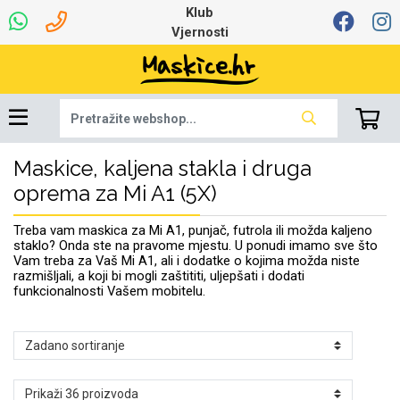
Klub
Vjernosti
Maskice, kaljena stakla i druga
Univerzalna oprema
Dinamo maskice za
Robotski usisavači
Ruksaci i torbice
Najprodavanije -
Podloga za miš
Igračke i ostalo
Ljetna kolekcija
Pametni Satovi
Auto Kamere
7.0 - 8.0 inča
Selfie Stick
Mikrofoni
Punjači
Bluetooth slušalice
Oprema za Lenovo
Tipkovnice i miševi
Proljetna kolekcija
Šarene maskice
Bežični punjači
Držači za auto
Stolne lampe
8.0 - 9.0 inča
Memorije i
Razno
za tablet
TOP 100
mobitel
memorijske kartice
tablet
oprema za Mi A1 (5X)
Punjači za laptope
Treba vam maskica za Mi A1, punjač, futrola ili možda kaljeno
staklo? Onda ste na pravome mjestu. U ponudi imamo sve što
Vam treba za Vaš Mi A1, ali i dodatke o kojima možda niste
razmišljali, a koji bi mogli zaštititi, uljepšati i dodati
funkcionalnosti Vašem mobitelu.
Žičane slušalice
9.0 - 10.0 inča
Držači za stol
Web kamere i
Autopunjači
Ventilatori
Winter
Bluetooth Zvučnici
10.0 - 12.0 inča
Držači za bicikl
Power bank
Line Art
Apple
Oprema za Smart
mikrofoni
Apple
Samsung
Watch
Hladnjaci za laptop