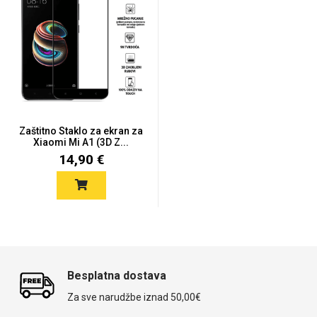
Univerzalne futrole i
Sleng
Preklopne maskice
Feel Good
maskice
Zaštitno Staklo za ekran za
Xiaomi Mi A1 (3D Z...
14,90 €
Životinjsko carstvo
Takeoff
Besplatna dostava
Za sve narudžbe iznad 50,00€
Svemirska kolekcija
Valentinovo