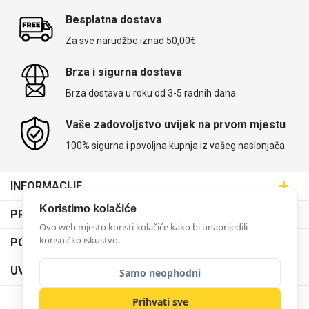
Besplatna dostava
Za sve narudžbe iznad 50,00€
Brza i sigurna dostava
Brza dostava u roku od 3-5 radnih dana
Vaše zadovoljstvo uvijek na prvom mjestu
100% sigurna i povoljna kupnja iz vašeg naslonjača
INFORMACIJE
Maskice.hr - Web trgovina
Koristimo kolačiće
PRODAJNA MJESTA
SVIJET MASKICA d.o.o.
Ovo web mjesto koristi kolačiće kako bi unaprijedili
Poslovnica Trešnjevka
korisničko iskustvo.
PODRŠKA
Aleja javora 13, 10000 Zagreb
Poslovnica Dubrava
095 5555 345
Dostava
UVJETI KORIŠTENJA
Samo neophodni
prodaja@maskice.hr
Poslovnica Kvatrić
O nama
Klub vjernosti
Prihvati sve
Poslovnica Velika Gorica
Karijera u maskice.hr