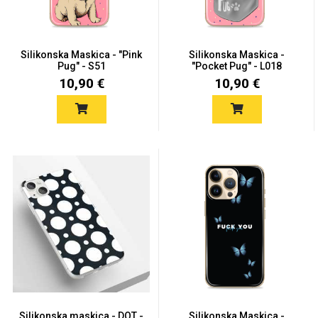
Silikonska Maskica - "Pink
Silikonska Maskica -
Pug" - S51
"Pocket Pug" - L018
10,90 €
10,90 €
Love motivi
I Need Some Space
Quotes Collection
Cirkus
Silikonska maskica - DOT -
Silikonska Maskica -