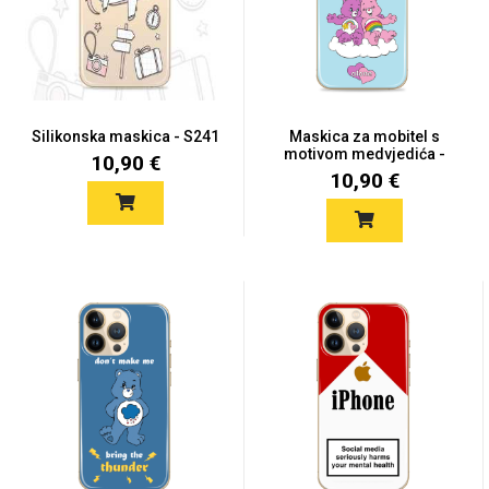
Mix
Silikonska maskica - S241
Maskica za mobitel s
motivom medvjedića -
10,90 €
S183
10,90 €