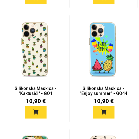
Za njega
Za nju
Svijet životinja
Auto - Moto motivi
Silikonska Maskica -
Silikonska Maskica -
"Kaktusići" - GO1
"Enjoy summer" - GO44
10,90 €
10,90 €
Mandale / Cvjetni
Citati & Stihovi
motivi