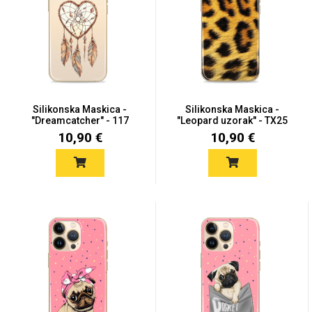
Univerzalne futrole i
Sleng
Preklopne maskice
Feel Good
maskice
Silikonska Maskica -
Silikonska Maskica -
"Dreamcatcher" - 117
"Leopard uzorak" - TX25
10,90 €
10,90 €
Životinjsko carstvo
Takeoff
Svemirska kolekcija
Valentinovo