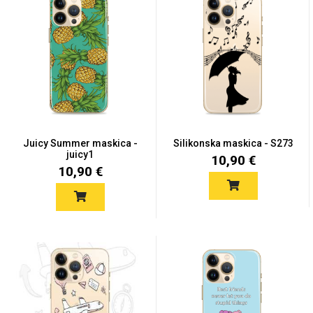
MarbleMania
Juicy Summer maskica -
Silikonska maskica - S273
juicy1
Gaming motivi
Crtani filmovi
10,90 €
10,90 €
Sportski motivi
Obiteljski motivi