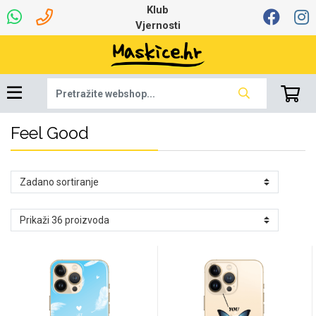
Klub
Vjernosti
Feel Good
Univerzalna oprema
Dinamo maskice za
Robotski usisavači
Ruksaci i torbice
Najprodavanije -
Podloga za miš
Igračke i ostalo
Ljetna kolekcija
Pametni Satovi
Auto Kamere
7.0 - 8.0 inča
Selfie Stick
Mikrofoni
Punjači
Bluetooth slušalice
Oprema za Lenovo
Tipkovnice i miševi
Proljetna kolekcija
Šarene maskice
Bežični punjači
Držači za auto
Stolne lampe
8.0 - 9.0 inča
Memorije i
Razno
za tablet
TOP 100
mobitel
memorijske kartice
tablet
Punjači za laptope
Žičane slušalice
9.0 - 10.0 inča
Držači za stol
Web kamere i
Autopunjači
Ventilatori
Winter
Bluetooth Zvučnici
10.0 - 12.0 inča
Držači za bicikl
Power bank
Line Art
Apple
Oprema za Smart
mikrofoni
Apple
Samsung
Watch
Hladnjaci za laptop