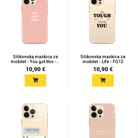
Za njega
Za nju
Silikonska maskica za
Silikonska maskica za
Svijet životinja
Auto - Moto motivi
mobitel - You got this -...
mobitel - Life - FG12
10,90 €
10,90 €
Mandale / Cvjetni
Citati & Stihovi
motivi