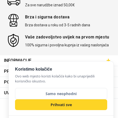
Za sve narudžbe iznad 50,00€
Brza i sigurna dostava
Brza dostava u roku od 3-5 radnih dana
Vaše zadovoljstvo uvijek na prvom mjestu
100% sigurna i povoljna kupnja iz vašeg naslonjača
INFORMACIJE
Maskice.hr - Web trgovina
Koristimo kolačiće
PRODAJNA MJESTA
SVIJET MASKICA d.o.o.
Ovo web mjesto koristi kolačiće kako bi unaprijedili
Poslovnica Trešnjevka
korisničko iskustvo.
PODRŠKA
Aleja javora 13, 10000 Zagreb
Poslovnica Dubrava
095 5555 345
Dostava
UVJETI KORIŠTENJA
Samo neophodni
prodaja@maskice.hr
Poslovnica Kvatrić
O nama
Klub vjernosti
Prihvati sve
Poslovnica Velika Gorica
Karijera u maskice.hr
NAČINI PLAĆANJA
Obrazac za jednostrani raskid ugovora
Poslovnica Karlovac
Postani partner