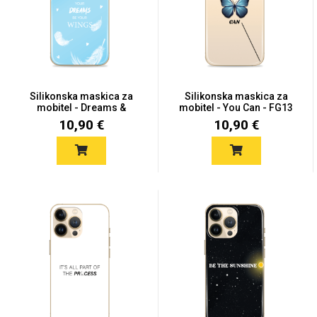
Držači za romobil
FM Transmitteri
USB kablovi
Huawei
Babe
Držači za ruku
Šaljivi motivi
HDMI kabel
HI-FI linije
Samsung
Huawei
Sony
Silikonska maskica za
Silikonska maskica za
mobitel - Dreams &
mobitel - You Can - FG13
Wings...
10,90 €
10,90 €
Ostali držači
AUX kablovi
Croatos
Xiaomi
Adapteri za mobitel
Punjači za mobitel
Najprodavanije -
LCD Tablet
TOP 100
Spigen maskice
Univerzalno kaljeno
Gym
Unicorn kolekcija
staklo