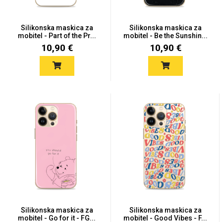
Silikonska maskica za
Silikonska maskica za
mobitel - Part of the Pr...
mobitel - Be the Sunshin...
10,90 €
10,90 €
Univerzalne futrole i
Sleng
Preklopne maskice
Feel Good
maskice
Životinjsko carstvo
Takeoff
Svemirska kolekcija
Silikonska maskica za
Valentinovo
Silikonska maskica za
mobitel - Go for it - FG...
mobitel - Good Vibes - F...