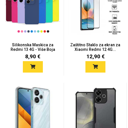
Univerzalne futrole i
Sleng
Preklopne maskice
Feel Good
maskice
Silikonska Maskica za
Zaštitno Staklo za ekran za
Redmi 13 4G - Više Boja
Xiaomi Redmi 12 4G...
8,90 €
12,90 €
Životinjsko carstvo
Takeoff
Svemirska kolekcija
Valentinovo