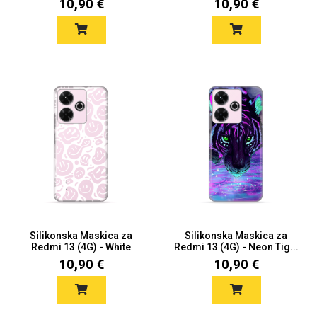
10,90 €
10,90 €
Silikonska Maskica za
Silikonska Maskica za
Redmi 13 (4G) - White
Redmi 13 (4G) - Neon Tig...
Sm...
10,90 €
10,90 €