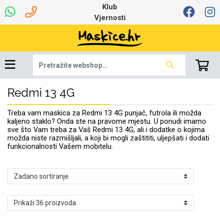
Klub
Vjernosti
Redmi 13 4G
Univerzalna oprema
Dinamo maskice za
Robotski usisavači
Ruksaci i torbice
Najprodavanije -
Podloga za miš
Igračke i ostalo
Ljetna kolekcija
Pametni Satovi
Auto Kamere
7.0 - 8.0 inča
Selfie Stick
Mikrofoni
Punjači
Bluetooth slušalice
Oprema za Lenovo
Tipkovnice i miševi
Proljetna kolekcija
Šarene maskice
Bežični punjači
Držači za auto
Stolne lampe
8.0 - 9.0 inča
Memorije i
Razno
za tablet
TOP 100
mobitel
memorijske kartice
tablet
Treba vam maskica za Redmi 13 4G punjač, futrola ili možda
Punjači za laptope
kaljeno staklo? Onda ste na pravome mjestu. U ponudi imamo
sve što Vam treba za Vaš Redmi 13 4G, ali i dodatke o kojima
možda niste razmišljali, a koji bi mogli zaštititi, uljepšati i dodati
funkcionalnosti Vašem mobitelu.
Žičane slušalice
9.0 - 10.0 inča
Držači za stol
Web kamere i
Autopunjači
Ventilatori
Winter
Bluetooth Zvučnici
10.0 - 12.0 inča
Držači za bicikl
Power bank
Line Art
Apple
Oprema za Smart
mikrofoni
Apple
Samsung
Watch
Hladnjaci za laptop