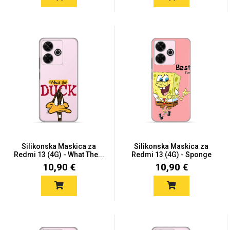
Za njega
Za nju
Svijet životinja
Auto - Moto motivi
Silikonska Maskica za
Silikonska Maskica za
Redmi 13 (4G) - What The...
Redmi 13 (4G) - Sponge
B...
10,90 €
10,90 €
Mandale / Cvjetni
Citati & Stihovi
motivi