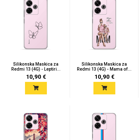
MarbleMania
Silikonska Maskica za
Silikonska Maskica za
Redmi 13 (4G) - Leptiri...
Redmi 13 (4G) - Mama of...
Gaming motivi
Crtani filmovi
10,90 €
10,90 €
Sportski motivi
Obiteljski motivi