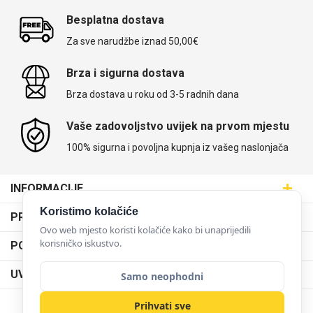
Besplatna dostava
Za sve narudžbe iznad 50,00€
Brza i sigurna dostava
Brza dostava u roku od 3-5 radnih dana
Vaše zadovoljstvo uvijek na prvom mjestu
100% sigurna i povoljna kupnja iz vašeg naslonjača
INFORMACIJE
Maskice.hr - Web trgovina
Koristimo kolačiće
PRODAJNA MJESTA
SVIJET MASKICA d.o.o.
Ovo web mjesto koristi kolačiće kako bi unaprijedili
Poslovnica Trešnjevka
korisničko iskustvo.
PODRŠKA
Aleja javora 13, 10000 Zagreb
Poslovnica Dubrava
095 5555 345
Dostava
UVJETI KORIŠTENJA
Samo neophodni
prodaja@maskice.hr
Poslovnica Kvatrić
O nama
Klub vjernosti
Prihvati sve
Poslovnica Velika Gorica
Karijera u maskice.hr