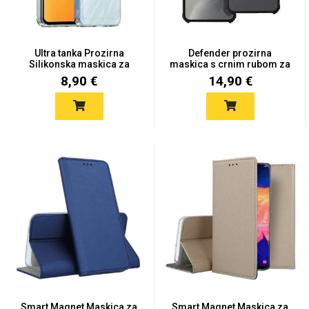
Ultra tanka Prozirna
Defender prozirna
Silikonska maskica za
maskica s crnim rubom za
Red...
Xia...
8,90 €
14,90 €
Love motivi
I Need Some Space
Quotes Collection
Cirkus
Smart Magnet Maskica za
Smart Magnet Maskica za