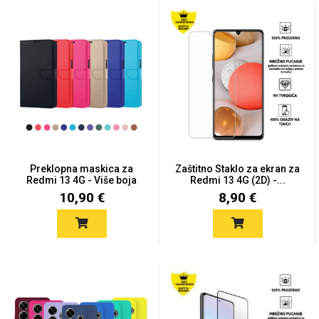
Držači za romobil
FM Transmitteri
USB kablovi
Huawei
Babe
Držači za ruku
Šaljivi motivi
HDMI kabel
HI-FI linije
Samsung
Huawei
Sony
Ostali držači
AUX kablovi
Croatos
Xiaomi
Adapteri za mobitel
Punjači za mobitel
Najprodavanije -
LCD Tablet
TOP 100
Preklopna maskica za
Zaštitno Staklo za ekran za
Redmi 13 4G - Više boja
Redmi 13 4G (2D) -...
10,90 €
8,90 €
Spigen maskice
Univerzalno kaljeno
Gym
Unicorn kolekcija
staklo