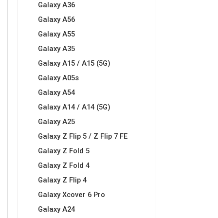
Galaxy A36
Galaxy A56
Galaxy A55
Galaxy A35
Love motivi
I Need Some Space
Galaxy A15 / A15 (5G)
Galaxy A05s
Galaxy A54
Galaxy A14 / A14 (5G)
Galaxy A25
Quotes Collection
Cirkus
Galaxy Z Flip 5 / Z Flip 7 FE
Galaxy Z Fold 5
Galaxy Z Fold 4
Galaxy Z Flip 4
Galaxy Xcover 6 Pro
Galaxy A24
Zodiac
Halloween