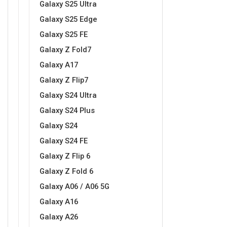
Galaxy S25 Ultra
Galaxy S25 Edge
Galaxy S25 FE
Sleng
Feel Good
Galaxy Z Fold7
Preklopne maskice
Galaxy A17
Galaxy Z Flip7
Galaxy S24 Ultra
Galaxy S24 Plus
Životinjsko carstvo
Takeoff
Galaxy S24
Galaxy S24 FE
Galaxy Z Flip 6
Galaxy Z Fold 6
Galaxy A06 / A06 5G
Galaxy A16
Svemirska kolekcija
Valentinovo
Galaxy A26