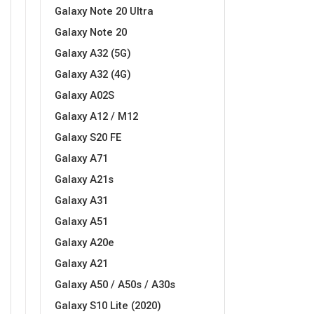
Galaxy Note 20 Ultra
MarbleMania
Gaming motivi
Galaxy Note 20
Galaxy A32 (5G)
Galaxy A32 (4G)
Galaxy A02S
Galaxy A12 / M12
Galaxy S20 FE
Crtani filmovi
Sportski motivi
Galaxy A71
Galaxy A21s
Galaxy A31
Galaxy A51
Galaxy A20e
Obiteljski motivi
Mix
Galaxy A21
Galaxy A50 / A50s / A30s
Galaxy S10 Lite (2020)