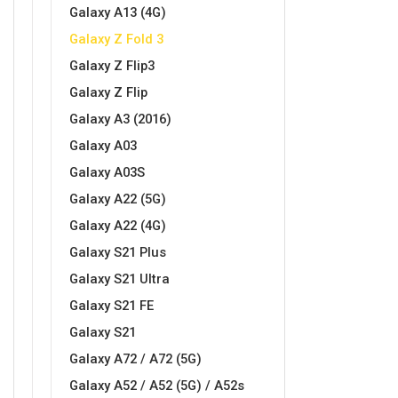
Za njega
Za nju
Galaxy A13 (4G)
Galaxy Z Fold 3
Galaxy Z Flip3
Galaxy Z Flip
Galaxy A3 (2016)
Galaxy A03
Svijet životinja
Auto - Moto motivi
Galaxy A03S
Galaxy A22 (5G)
Galaxy A22 (4G)
Galaxy S21 Plus
Galaxy S21 Ultra
Mandale / Cvjetni motivi
Citati & Stihovi
Galaxy S21 FE
Galaxy S21
Galaxy A72 / A72 (5G)
Galaxy A52 / A52 (5G) / A52s