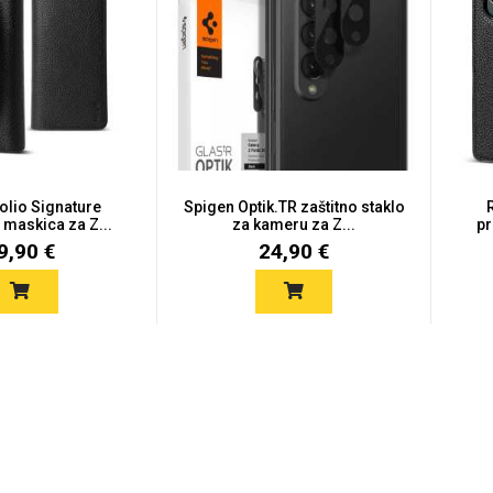
olio Signature
Spigen Optik.TR zaštitno staklo
 maskica za Z...
za kameru za Z...
pr
9,90 €
24,90 €