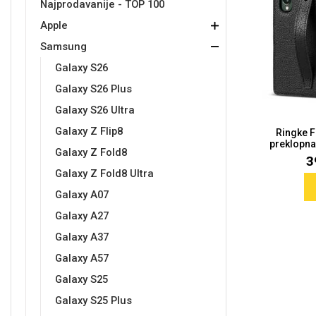
Najprodavanije - TOP 100
Apple
Držači za romobil
FM Transmitteri
USB kablovi
Samsung
Samsung
Babe
Držači za ruku
Šaljivi motivi
HDMI kabel
HI-FI linije
Huawei
Xiaomi
Samsung
Galaxy S26
Galaxy S26 Plus
Galaxy S26 Ultra
Galaxy Z Flip8
Ringke F
preklopna
Punjači za mobitel
Ostali držači
AUX kablovi
Croatos
Sony
Najprodavanije - TOP 100
Adapteri za mobitel
Spigen maskice
LCD Tablet
Galaxy Z Fold8
3
Galaxy Z Fold8 Ultra
Galaxy A07
Galaxy A27
Galaxy A37
Galaxy A57
Univerzalno kaljeno staklo
Gym
Univerzalne futrole i
Unicorn kolekcija
Galaxy S25
maskice
Galaxy S25 Plus