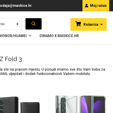
odaja@maskice.hr
Moj račun
Košarica
HONOR/HUAWEI
DINAMO X MASKICE.HR
Z Fold 3
Onda ste na pravom mjestu. U ponudi imamo sve što Vam treba za
tititi, uljepšati i dodati funkcionalnosti Vašem mobitelu.