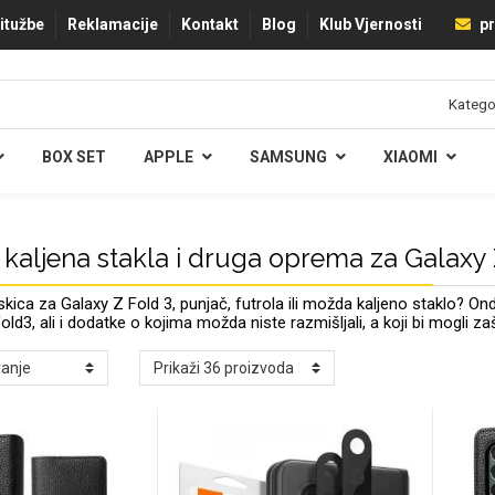
ritužbe
Reklamacije
Kontakt
Blog
Klub Vjernosti
pr
BOX SET
APPLE
SAMSUNG
XIAOMI
 kaljena stakla i druga oprema za Galaxy 
ica za Galaxy Z Fold 3, punjač, futrola ili možda kaljeno staklo? 
ld3, ali i dodatke o kojima možda niste razmišljali, a koji bi mogli zaš