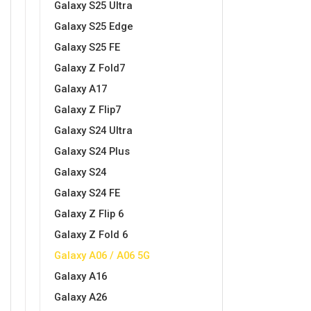
Galaxy S25 Ultra
Galaxy S25 Edge
Galaxy S25 FE
Sleng
Feel Good
Galaxy Z Fold7
Preklopne maskice
Galaxy A17
Galaxy Z Flip7
Galaxy S24 Ultra
Galaxy S24 Plus
Životinjsko carstvo
Takeoff
Galaxy S24
Galaxy S24 FE
Galaxy Z Flip 6
Galaxy Z Fold 6
Galaxy A06 / A06 5G
Galaxy A16
Svemirska kolekcija
Valentinovo
Galaxy A26