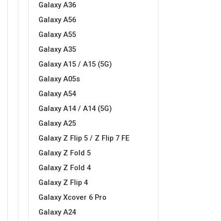
Galaxy A36
Galaxy A56
Galaxy A55
Galaxy A35
Love motivi
I Need Some Space
Galaxy A15 / A15 (5G)
Galaxy A05s
Galaxy A54
Galaxy A14 / A14 (5G)
Galaxy A25
Quotes Collection
Cirkus
Galaxy Z Flip 5 / Z Flip 7 FE
Galaxy Z Fold 5
Galaxy Z Fold 4
Galaxy Z Flip 4
Galaxy Xcover 6 Pro
Galaxy A24
Zodiac
Halloween