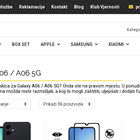
ritužbe
Reklamacije
Kontakt
Blog
Klub Vjernosti
pr
BOX SET
APPLE
SAMSUNG
XIAOMI
06 / A06 5G
ica za Galaxy A06 / A06 5G? Onda ste na pravom mjestu. U ponudi 
a možda niste razmišljali, a koji bi mogli zaštititi, uljepšati i dodat