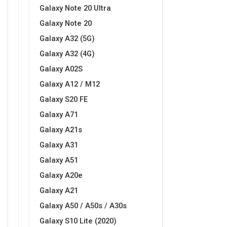
Galaxy Note 20 Ultra
MarbleMania
Gaming motivi
Galaxy Note 20
Galaxy A32 (5G)
Galaxy A32 (4G)
Galaxy A02S
Galaxy A12 / M12
Galaxy S20 FE
Crtani filmovi
Sportski motivi
Galaxy A71
Galaxy A21s
Galaxy A31
Galaxy A51
Galaxy A20e
Obiteljski motivi
Mix
Galaxy A21
Galaxy A50 / A50s / A30s
Galaxy S10 Lite (2020)