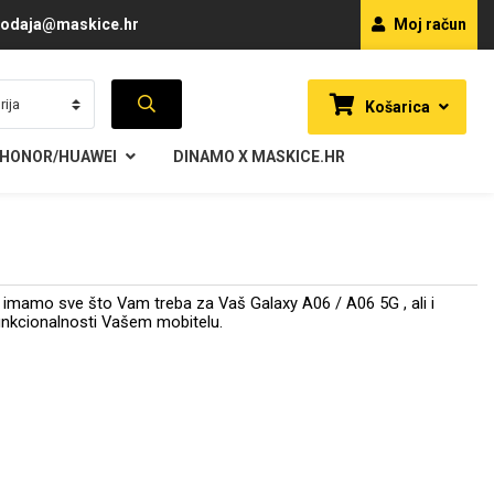
odaja@maskice.hr
Moj račun
Košarica
HONOR/HUAWEI
DINAMO X MASKICE.HR
imamo sve što Vam treba za Vaš Galaxy A06 / A06 5G , ali i
i funkcionalnosti Vašem mobitelu.