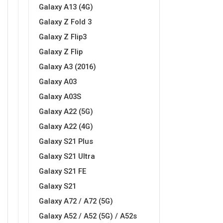
Za njega
Za nju
Galaxy A13 (4G)
Galaxy Z Fold 3
Galaxy Z Flip3
Galaxy Z Flip
Galaxy A3 (2016)
Galaxy A03
Svijet životinja
Auto - Moto motivi
Galaxy A03S
Galaxy A22 (5G)
Galaxy A22 (4G)
Galaxy S21 Plus
Galaxy S21 Ultra
Mandale / Cvjetni motivi
Citati & Stihovi
Galaxy S21 FE
Galaxy S21
Galaxy A72 / A72 (5G)
Galaxy A52 / A52 (5G) / A52s