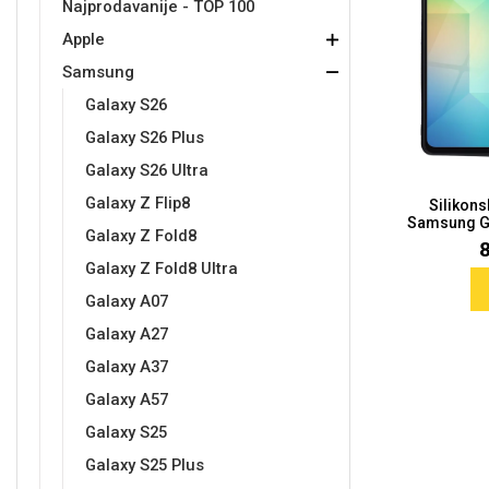
Najprodavanije - TOP 100
Apple
Držači za romobil
FM Transmitteri
USB kablovi
Samsung
Samsung
Babe
Držači za ruku
Šaljivi motivi
HDMI kabel
HI-FI linije
Huawei
Xiaomi
Samsung
Galaxy S26
Galaxy S26 Plus
Galaxy S26 Ultra
Galaxy Z Flip8
Silikon
Samsung Ga
Punjači za mobitel
Ostali držači
AUX kablovi
Croatos
Sony
Najprodavanije - TOP 100
Adapteri za mobitel
Spigen maskice
LCD Tablet
Galaxy Z Fold8
Galaxy Z Fold8 Ultra
Galaxy A07
Galaxy A27
Galaxy A37
Galaxy A57
Univerzalno kaljeno staklo
Gym
Univerzalne futrole i
Unicorn kolekcija
Galaxy S25
maskice
Galaxy S25 Plus