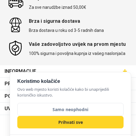
Za sve narudžbe iznad 50,00€
Brza i sigurna dostava
Brza dostava u roku od 3-5 radnih dana
Univerzalne futrole i
Sleng
Preklopne maskice
Feel Good
maskice
Vaše zadovoljstvo uvijek na prvom mjestu
100% sigurna i povoljna kupnja iz vašeg naslonjača
INFORMACIJE
Maskice.hr - Web trgovina
Životinjsko carstvo
Takeoff
Koristimo kolačiće
PRODAJNA MJESTA
SVIJET MASKICA d.o.o.
Ovo web mjesto koristi kolačiće kako bi unaprijedili
Poslovnica Trešnjevka
korisničko iskustvo.
PODRŠKA
Aleja javora 13, 10000 Zagreb
Poslovnica Dubrava
095 5555 345
Dostava
UVJETI KORIŠTENJA
Samo neophodni
prodaja@maskice.hr
Poslovnica Kvatrić
O nama
Klub vjernosti
Prihvati sve
Poslovnica Velika Gorica
Karijera u maskice.hr
NAČINI PLAĆANJA
Obrazac za jednostrani raskid ugovora
Svemirska kolekcija
Valentinovo
Poslovnica Karlovac
Postani partner