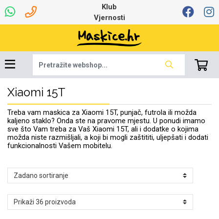
Klub
Vjernosti
Xiaomi 15T
Univerzalna oprema
Dinamo maskice za
Robotski usisavači
Ruksaci i torbice
Najprodavanije -
Podloga za miš
Igračke i ostalo
Ljetna kolekcija
Pametni Satovi
Auto Kamere
7.0 - 8.0 inča
Selfie Stick
Mikrofoni
Punjači
Bluetooth slušalice
Oprema za Lenovo
Tipkovnice i miševi
Proljetna kolekcija
Šarene maskice
Bežični punjači
Držači za auto
Stolne lampe
8.0 - 9.0 inča
Memorije i
Razno
za tablet
TOP 100
mobitel
memorijske kartice
tablet
Treba vam maskica za Xiaomi 15T, punjač, futrola ili možda
Punjači za laptope
kaljeno staklo? Onda ste na pravome mjestu. U ponudi imamo
sve što Vam treba za Vaš Xiaomi 15T, ali i dodatke o kojima
možda niste razmišljali, a koji bi mogli zaštititi, uljepšati i dodati
funkcionalnosti Vašem mobitelu.
Žičane slušalice
9.0 - 10.0 inča
Držači za stol
Web kamere i
Autopunjači
Ventilatori
Winter
Bluetooth Zvučnici
10.0 - 12.0 inča
Držači za bicikl
Power bank
Line Art
Apple
Oprema za Smart
mikrofoni
Apple
Samsung
Watch
Hladnjaci za laptop