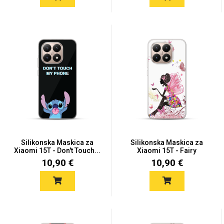
Za njega
Za nju
Svijet životinja
Auto - Moto motivi
Silikonska Maskica za
Silikonska Maskica za
Xiaomi 15T - Don't Touch...
Xiaomi 15T - Fairy
10,90 €
10,90 €
Mandale / Cvjetni
Citati & Stihovi
motivi