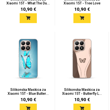
Zodiac
Halloween
Xiaomi 15T - What The Du...
Xiaomi 15T - Tree Love
10,90 €
10,90 €
Doodles
Apstraktni motivi
Monogrami
Dječji motivi
Silikonska Maskica za
Silikonska Maskica za
Xiaomi 15T - Blue Butter...
Xiaomi 15T - Butterfly L...
10,90 €
10,90 €