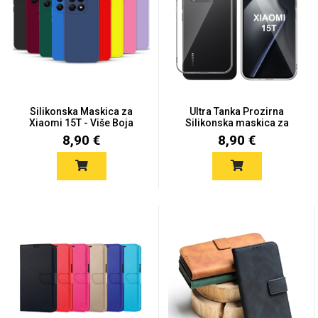
Univerzalne futrole i
Sleng
Preklopne maskice
Feel Good
maskice
Silikonska Maskica za
Ultra Tanka Prozirna
Xiaomi 15T - Više Boja
Silikonska maskica za
Xia...
8,90 €
8,90 €
Životinjsko carstvo
Takeoff
Svemirska kolekcija
Valentinovo