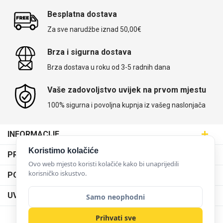
Besplatna dostava
Za sve narudžbe iznad 50,00€
Brza i sigurna dostava
Brza dostava u roku od 3-5 radnih dana
Vaše zadovoljstvo uvijek na prvom mjestu
100% sigurna i povoljna kupnja iz vašeg naslonjača
INFORMACIJE
Maskice.hr - Web trgovina
Koristimo kolačiće
PRODAJNA MJESTA
SVIJET MASKICA d.o.o.
Ovo web mjesto koristi kolačiće kako bi unaprijedili
Poslovnica Trešnjevka
korisničko iskustvo.
PODRŠKA
Aleja javora 13, 10000 Zagreb
Poslovnica Dubrava
095 5555 345
Dostava
UVJETI KORIŠTENJA
Samo neophodni
prodaja@maskice.hr
Poslovnica Kvatrić
O nama
Klub vjernosti
Prihvati sve
Poslovnica Velika Gorica
Karijera u maskice.hr