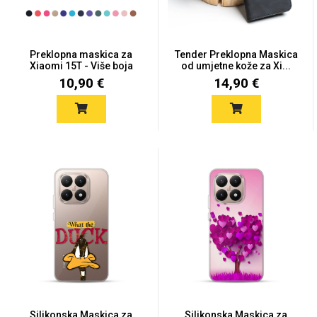
Preklopna maskica za
Tender Preklopna Maskica
Xiaomi 15T - Više boja
od umjetne kože za Xi...
10,90 €
14,90 €
Love motivi
I Need Some Space
Quotes Collection
Cirkus
Silikonska Maskica za
Silikonska Maskica za