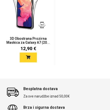
Univerzalne futrole i
Sleng
Preklopne maskice
Feel Good
maskice
3D Obostrana Prozirna
Maskica za Galaxy A7 (20...
12,90 €
Životinjsko carstvo
Takeoff
Besplatna dostava
Za sve narudžbe iznad 50,00€
Svemirska kolekcija
Valentinovo
Brza i sigurna dostava