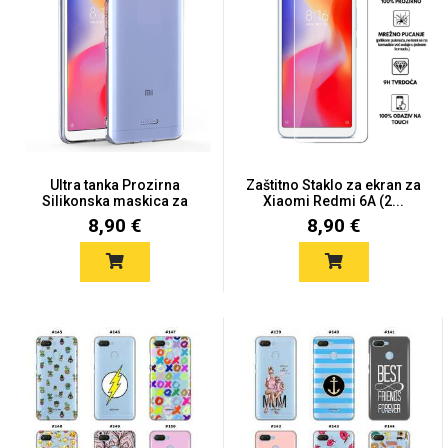
Univerzalne futrole i
Sleng
Preklopne maskice
Feel Good
maskice
Ultra tanka Prozirna
Zaštitno Staklo za ekran za
Silikonska maskica za
Xiaomi Redmi 6A (2...
Red...
8,90 €
8,90 €
Životinjsko carstvo
Takeoff
Svemirska kolekcija
Valentinovo