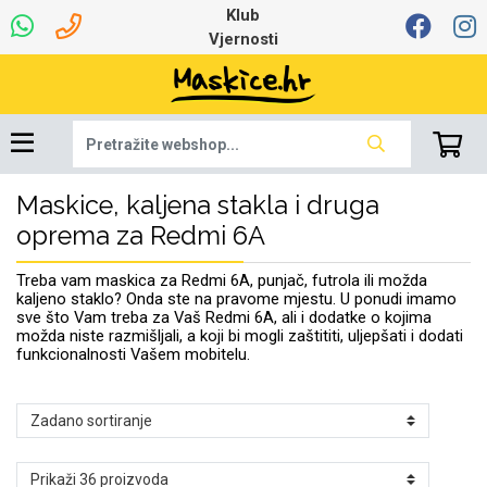
Klub
Vjernosti
Maskice, kaljena stakla i druga
Univerzalna oprema
Dinamo maskice za
Robotski usisavači
Ruksaci i torbice
Najprodavanije -
Podloga za miš
Igračke i ostalo
Ljetna kolekcija
Pametni Satovi
Auto Kamere
7.0 - 8.0 inča
Selfie Stick
Mikrofoni
Punjači
Bluetooth slušalice
Oprema za Lenovo
Tipkovnice i miševi
Proljetna kolekcija
Šarene maskice
Bežični punjači
Držači za auto
Stolne lampe
8.0 - 9.0 inča
Memorije i
Razno
za tablet
TOP 100
mobitel
memorijske kartice
tablet
oprema za Redmi 6A
Punjači za laptope
Treba vam maskica za Redmi 6A, punjač, futrola ili možda
kaljeno staklo? Onda ste na pravome mjestu. U ponudi imamo
sve što Vam treba za Vaš Redmi 6A, ali i dodatke o kojima
možda niste razmišljali, a koji bi mogli zaštititi, uljepšati i dodati
funkcionalnosti Vašem mobitelu.
Žičane slušalice
9.0 - 10.0 inča
Držači za stol
Web kamere i
Autopunjači
Ventilatori
Winter
Bluetooth Zvučnici
10.0 - 12.0 inča
Držači za bicikl
Power bank
Line Art
Apple
Oprema za Smart
mikrofoni
Apple
Samsung
Watch
Hladnjaci za laptop