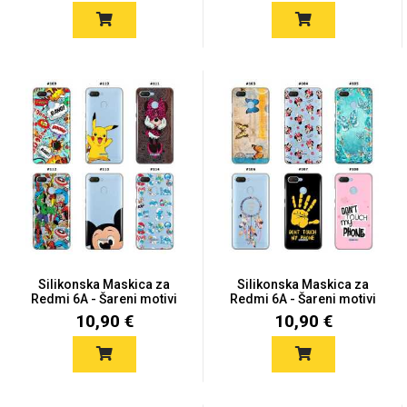
Za njega
Za nju
Svijet životinja
Auto - Moto motivi
Silikonska Maskica za
Silikonska Maskica za
Redmi 6A - Šareni motivi
Redmi 6A - Šareni motivi
10,90 €
10,90 €
Mandale / Cvjetni
Citati & Stihovi
motivi