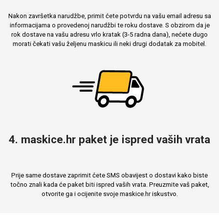
Nakon završetka narudžbe, primit ćete potvrdu na vašu email adresu sa
informacijama o provedenoj narudžbi te roku dostave. S obzirom da je
rok dostave na vašu adresu vrlo kratak (3-5 radna dana), nećete dugo
morati čekati vašu željenu maskicu ili neki drugi dodatak za mobitel.
Mix
4. maskice.hr paket je ispred vaših vrata
Prije same dostave zaprimit ćete SMS obavijest o dostavi kako biste
točno znali kada će paket biti ispred vaših vrata. Preuzmite vaš paket,
otvorite ga i ocijenite svoje maskice.hr iskustvo.