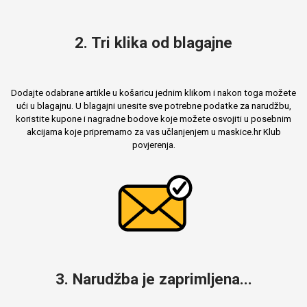
2. Tri klika od blagajne
MarbleMania
Dodajte odabrane artikle u košaricu jednim klikom i nakon toga možete
ući u blagajnu. U blagajni unesite sve potrebne podatke za narudžbu,
koristite kupone i nagradne bodove koje možete osvojiti u posebnim
akcijama koje pripremamo za vas učlanjenjem u maskice.hr Klub
povjerenja.
Gaming motivi
Crtani filmovi
Sportski motivi
Obiteljski motivi
3. Narudžba je zaprimljena...