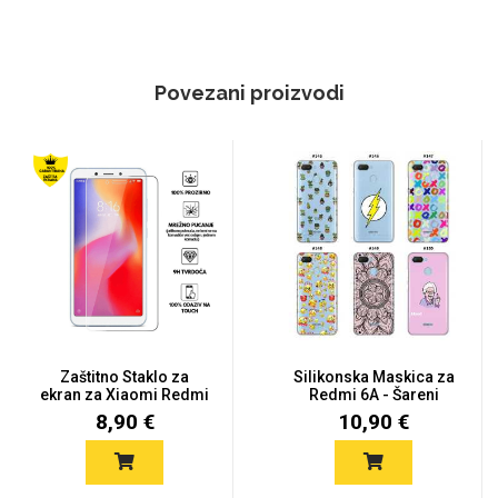
Povezani proizvodi
Zaštitno Staklo za
Silikonska Maskica za
ekran za Xiaomi Redmi
Redmi 6A - Šareni
6A (2...
motivi
8,90 €
10,90 €