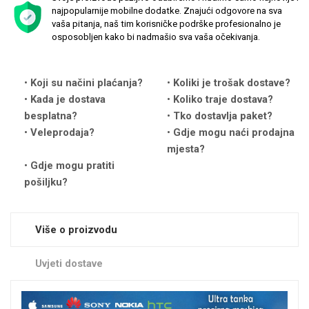
najpopularnije mobilne dodatke. Znajući odgovore na sva
vaša pitanja, naš tim korisničke podrške profesionalno je
osposobljen kako bi nadmašio sva vaša očekivanja.
Koji su načini plaćanja?
Koliki je trošak dostave?
Love motivi
I Need Some Space
Kada je dostava
Koliko traje dostava?
besplatna?
Tko dostavlja paket?
Veleprodaja?
Gdje mogu naći prodajna
mjesta?
Gdje mogu pratiti
pošiljku?
Quotes Collection
Cirkus
Više o proizvodu
Uvjeti dostave