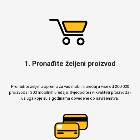
Za njega
Za nju
Svijet životinja
Auto - Moto motivi
1. Pronađite željeni proizvod
Pronađite željenu opremu za vaš mobilni uređaj u više od 200.000
proizvoda i 300 mobilnih uređaja. Svjedočite i vi kvaliteti proizvoda i
usluga koje su s godinama dovedene do savršenstva.
Mandale / Cvjetni
Citati & Stihovi
motivi