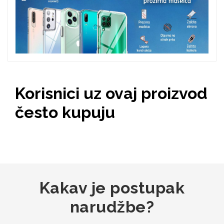
Zodiac
Halloween
Doodles
Apstraktni motivi
Korisnici uz ovaj proizvod
često kupuju
Monogrami
Dječji motivi
Kakav je postupak
narudžbe?