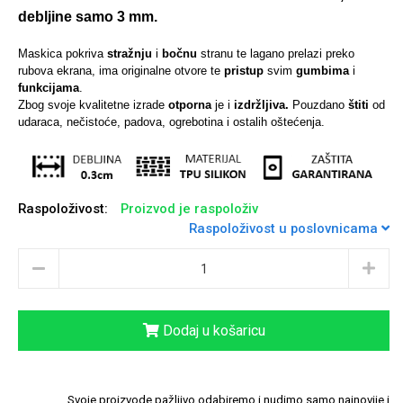
debljine samo 3 mm.
Maskica pokriva
stražnju
i
bočnu
stranu te lagano prelazi preko
rubova ekrana, ima originalne otvore te
pristup
svim
gumbima
i
funkcijama
.
Univerzalne futrole i
Sleng
Preklopne maskice
Feel Good
Zbog svoje kvalitetne izrade
otporna
je i
izdržljiva.
Pouzdano
štiti
od
maskice
udaraca, nečistoće, padova, ogrebotina i ostalih oštećenja.
Raspoloživost:
Proizvod je raspoloživ
Raspoloživost u poslovnicama
Životinjsko carstvo
Takeoff
Dodaj u košaricu
Svemirska kolekcija
Valentinovo
Svoje proizvode pažljivo odabiremo i nudimo samo najnovije i