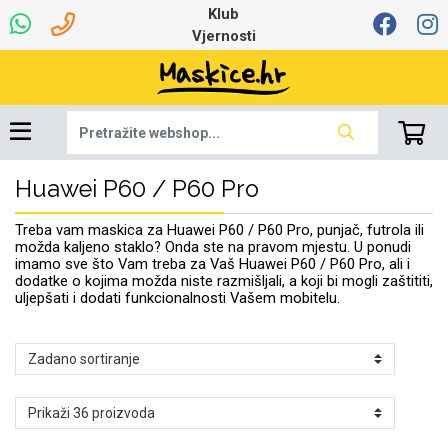
Klub
Vjernosti
Huawei P60 / P60 Pro
Univerzalna oprema
Dinamo maskice za
Robotski usisavači
Ruksaci i torbice
Najprodavanije -
Podloga za miš
Igračke i ostalo
Ljetna kolekcija
Pametni Satovi
Auto Kamere
7.0 - 8.0 inča
Selfie Stick
Mikrofoni
Punjači
Bluetooth slušalice
Oprema za Lenovo
Tipkovnice i miševi
Proljetna kolekcija
Šarene maskice
Bežični punjači
Držači za auto
Stolne lampe
8.0 - 9.0 inča
Memorije i
Razno
za tablet
TOP 100
mobitel
memorijske kartice
tablet
Treba vam maskica za Huawei P60 / P60 Pro, punjač, futrola ili
Punjači za laptope
možda kaljeno staklo? Onda ste na pravom mjestu. U ponudi
imamo sve što Vam treba za Vaš Huawei P60 / P60 Pro, ali i
dodatke o kojima možda niste razmišljali, a koji bi mogli zaštititi,
uljepšati i dodati funkcionalnosti Vašem mobitelu.
Žičane slušalice
9.0 - 10.0 inča
Držači za stol
Web kamere i
Autopunjači
Ventilatori
Winter
Bluetooth Zvučnici
10.0 - 12.0 inča
Držači za bicikl
Power bank
Line Art
Apple
Oprema za Smart
mikrofoni
Apple
Samsung
Watch
Hladnjaci za laptop