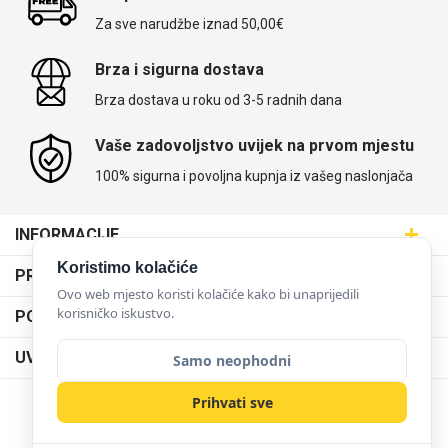
Za sve narudžbe iznad 50,00€
Brza i sigurna dostava
Brza dostava u roku od 3-5 radnih dana
Univerzalne futrole i
Sleng
Preklopne maskice
Feel Good
maskice
Vaše zadovoljstvo uvijek na prvom mjestu
100% sigurna i povoljna kupnja iz vašeg naslonjača
INFORMACIJE
Maskice.hr - Web trgovina
Životinjsko carstvo
Takeoff
Koristimo kolačiće
PRODAJNA MJESTA
SVIJET MASKICA d.o.o.
Ovo web mjesto koristi kolačiće kako bi unaprijedili
Poslovnica Trešnjevka
korisničko iskustvo.
PODRŠKA
Aleja javora 13, 10000 Zagreb
Poslovnica Dubrava
095 5555 345
Dostava
UVJETI KORIŠTENJA
Samo neophodni
prodaja@maskice.hr
Poslovnica Kvatrić
O nama
Klub vjernosti
Prihvati sve
Poslovnica Velika Gorica
Karijera u maskice.hr
NAČINI PLAĆANJA
Obrazac za jednostrani raskid ugovora
Svemirska kolekcija
Valentinovo
Poslovnica Karlovac
Postani partner