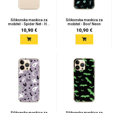
Silikonska maskica za
Silikonska maskica za
mobitel - Spider Net - H...
mobitel - Boo! Neon
Ghos...
10,90 €
10,90 €
Silikonska maskica za
Silikonska maskica za