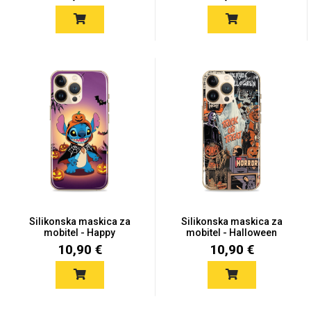
Za njega
Za nju
Svijet životinja
Auto - Moto motivi
Silikonska maskica za
Silikonska maskica za
mobitel - Happy
mobitel - Halloween
Hallowee...
Seas...
Mandale / Cvjetni
Citati & Stihovi
10,90 €
10,90 €
motivi