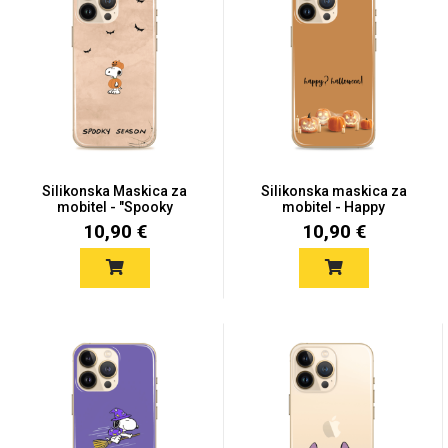
Univerzalne futrole i
Sleng
Preklopne maskice
Feel Good
maskice
Silikonska Maskica za
Silikonska maskica za
mobitel - "Spooky
mobitel - Happy
Season...
Hallowee...
10,90 €
10,90 €
Životinjsko carstvo
Takeoff
Svemirska kolekcija
Valentinovo