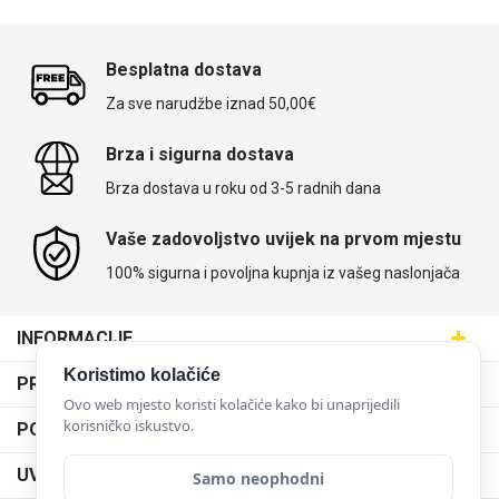
Besplatna dostava
Za sve narudžbe iznad 50,00€
Brza i sigurna dostava
Brza dostava u roku od 3-5 radnih dana
Vaše zadovoljstvo uvijek na prvom mjestu
100% sigurna i povoljna kupnja iz vašeg naslonjača
INFORMACIJE
Maskice.hr - Web trgovina
Koristimo kolačiće
PRODAJNA MJESTA
SVIJET MASKICA d.o.o.
Ovo web mjesto koristi kolačiće kako bi unaprijedili
Poslovnica Trešnjevka
korisničko iskustvo.
PODRŠKA
Aleja javora 13, 10000 Zagreb
Poslovnica Dubrava
095 5555 345
Dostava
UVJETI KORIŠTENJA
Samo neophodni
prodaja@maskice.hr
Poslovnica Kvatrić