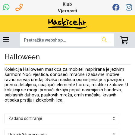
Klub
Vjernosti
Halloween
Univerzalna oprema
Dinamo maskice za
Robotski usisavači
Ruksaci i torbice
Najprodavanije -
Podloga za miš
Igračke i ostalo
Ljetna kolekcija
Pametni Satovi
Auto Kamere
7.0 - 8.0 inča
Selfie Stick
Mikrofoni
Punjači
Bluetooth slušalice
Oprema za Lenovo
Tipkovnice i miševi
Proljetna kolekcija
Šarene maskice
Bežični punjači
Držači za auto
Stolne lampe
8.0 - 9.0 inča
Memorije i
Razno
za tablet
TOP 100
mobitel
memorijske kartice
tablet
Kolekcija Halloween maskica za mobitel inspirirana je jezivim
Punjači za laptope
šarmom Noći vještica, donoseći mračne i zabavne motive
ravno na vaš uređaj. Svaka maskica osmišljena je s pažnjom
prema detaljima, spajajući elemente horora, mistike i zabave. U
kolekciji se mogu pronaći dizajni poput nasmijanih bundeva,
sablasnih duhova, paukovih mreža, crnih mačaka, krvavih
otisaka prstiju i zlokobnih lica.
Žičane slušalice
9.0 - 10.0 inča
Držači za stol
Web kamere i
Autopunjači
Ventilatori
Winter
Bluetooth Zvučnici
10.0 - 12.0 inča
Držači za bicikl
Power bank
Line Art
Apple
Oprema za Smart
mikrofoni
Apple
Samsung
Watch
Hladnjaci za laptop