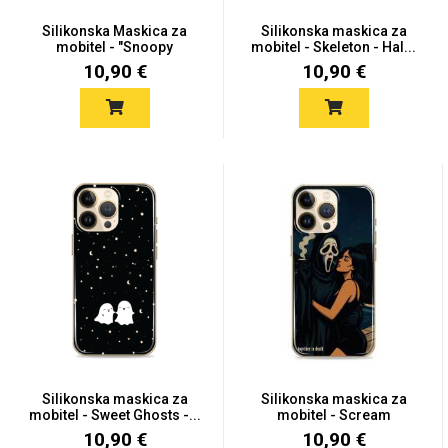
Zodiac
Halloween
Silikonska Maskica za
Silikonska maskica za
mobitel - "Snoopy
mobitel - Skeleton - Hal...
Autumn...
10,90 €
10,90 €
Doodles
Apstraktni motivi
Monogrami
Dječji motivi
Silikonska maskica za
Silikonska maskica za
mobitel - Sweet Ghosts -...
mobitel - Scream
Couple-...
10,90 €
10,90 €