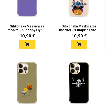
Silikonska Maskica za
Silikonska Maskica za
mobitel - "Snoopy Fly" -...
mobitel - "Pumpkin Stitc...
Love motivi
I Need Some Space
10,90 €
10,90 €
Quotes Collection
Cirkus