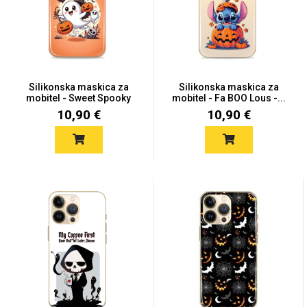
Silikonska maskica za
Silikonska maskica za
mobitel - Sweet Spooky
mobitel - Fa BOO Lous -...
G...
10,90 €
10,90 €