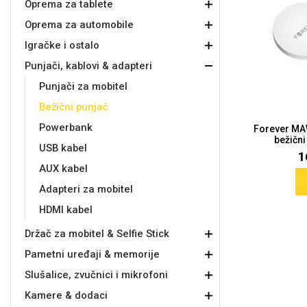
Oprema za tablete
Oprema za automobile
Držači za romobil
FM Transmitteri
USB kablovi
Samsung
Samsung
Babe
Držači za ruku
Šaljivi motivi
HDMI kabel
HI-FI linije
Huawei
Xiaomi
Igračke i ostalo
Punjači, kablovi & adapteri
Punjači za mobitel
Bežični punjač
Powerbank
Forever MA
bežični
Punjači za mobitel
Ostali držači
AUX kablovi
Croatos
Sony
Najprodavanije - TOP 100
Adapteri za mobitel
Spigen maskice
LCD Tablet
USB kabel
1
AUX kabel
Adapteri za mobitel
HDMI kabel
Držač za mobitel & Selfie Stick
Pametni uređaji & memorije
Univerzalno kaljeno staklo
Gym
Univerzalne futrole i
Unicorn kolekcija
maskice
Slušalice, zvučnici i mikrofoni
Kamere & dodaci