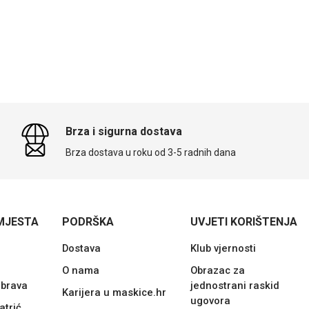
Brza i sigurna dostava
Brza dostava u roku od 3-5 radnih dana
MJESTA
PODRŠKA
UVJETI KORIŠTENJA
Dostava
Klub vjernosti
O nama
Obrazac za
ubrava
jednostrani raskid
Karijera u maskice.hr
ugovora
atrić