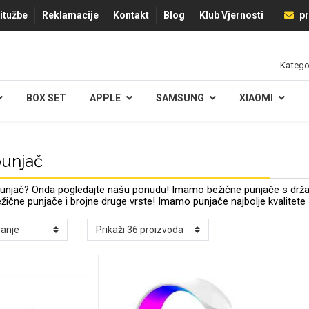
ritužbe
Reklamacije
Kontakt
Blog
Klub Vjernosti
pr
BOX SET
APPLE
SAMSUNG
XIAOMI
punjač
 punjač? Onda pogledajte našu ponudu! Imamo bežične punjače s drža
žične punjače i brojne druge vrste! Imamo punjače najbolje kvalitete z