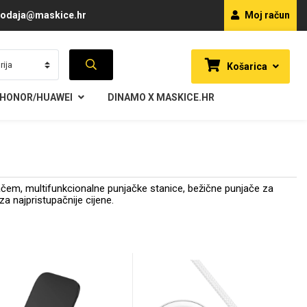
odaja@maskice.hr
Moj račun
Košarica
HONOR/HUAWEI
DINAMO X MASKICE.HR
čem, multifunkcionalne punjačke stanice, bežične punjače za
a najpristupačnije cijene.