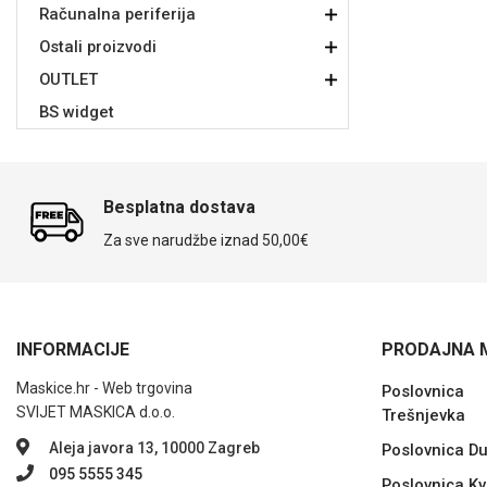
Računalna periferija
Ostali proizvodi
OUTLET
Sleng
Feel Good
BS widget
Preklopne maskice
Besplatna dostava
Za sve narudžbe iznad 50,00€
Životinjsko carstvo
Takeoff
INFORMACIJE
PRODAJNA 
Maskice.hr - Web trgovina
Poslovnica
SVIJET MASKICA d.o.o.
Trešnjevka
Svemirska kolekcija
Valentinovo
Aleja javora 13, 10000 Zagreb
Poslovnica D
095 5555 345
Poslovnica Kv