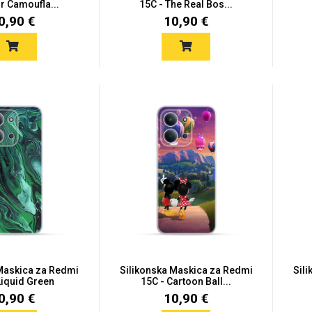
ir Camoufla...
15C - The Real Bos...
0,90 €
10,90 €
 Maskica za Redmi
Silikonska Maskica za Redmi
Sil
Liquid Green
15C - Cartoon Ball...
0,90 €
10,90 €