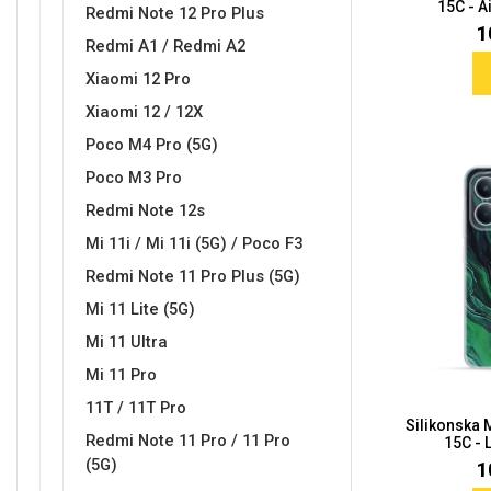
15C - A
Za njega
Za nju
Redmi Note 12 Pro Plus
1
Redmi A1 / Redmi A2
Xiaomi 12 Pro
Xiaomi 12 / 12X
Poco M4 Pro (5G)
Poco M3 Pro
Svijet životinja
Auto - Moto motivi
Redmi Note 12s
Mi 11i / Mi 11i (5G) / Poco F3
Redmi Note 11 Pro Plus (5G)
Mi 11 Lite (5G)
Mi 11 Ultra
Mandale / Cvjetni motivi
Citati & Stihovi
Mi 11 Pro
11T / 11T Pro
Silikonska
Redmi Note 11 Pro / 11 Pro
15C - 
(5G)
1