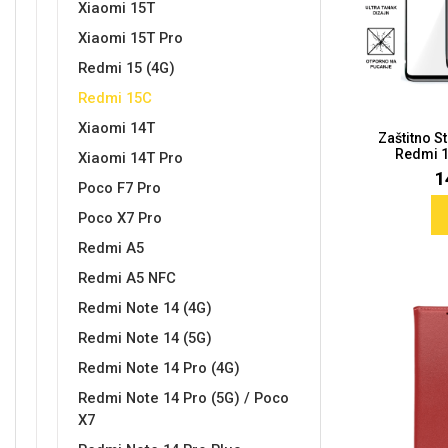
Xiaomi 15T
Xiaomi 15T Pro
Redmi 15 (4G)
Sleng
Feel Good
Redmi 15C
Preklopne maskice
Xiaomi 14T
Zaštitno S
Redmi 1
Xiaomi 14T Pro
1
Poco F7 Pro
Poco X7 Pro
Životinjsko carstvo
Takeoff
Redmi A5
Redmi A5 NFC
Redmi Note 14 (4G)
Redmi Note 14 (5G)
Redmi Note 14 Pro (4G)
Redmi Note 14 Pro (5G) / Poco
Svemirska kolekcija
Valentinovo
X7