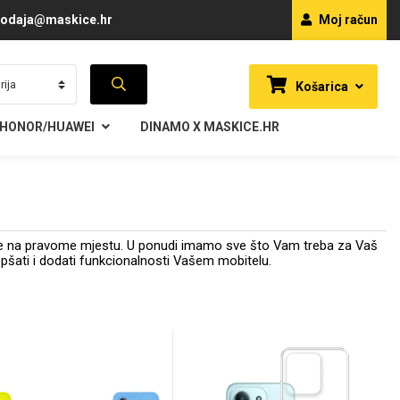
odaja@maskice.hr
Moj račun
Košarica
HONOR/HUAWEI
DINAMO X MASKICE.HR
ste na pravome mjestu. U ponudi imamo sve što Vam treba za Vaš
ljepšati i dodati funkcionalnosti Vašem mobitelu.