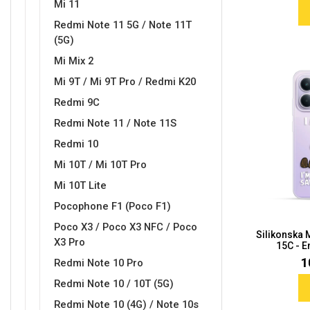
Mi 11
Redmi Note 11 5G / Note 11T
MarbleMania
Gaming motivi
(5G)
Mi Mix 2
Mi 9T / Mi 9T Pro / Redmi K20
Redmi 9C
Redmi Note 11 / Note 11S
Crtani filmovi
Sportski motivi
Redmi 10
Mi 10T / Mi 10T Pro
Mi 10T Lite
Pocophone F1 (Poco F1)
Poco X3 / Poco X3 NFC / Poco
Silikonska
X3 Pro
15C - E
Obiteljski motivi
Mix
1
Redmi Note 10 Pro
Redmi Note 10 / 10T (5G)
Redmi Note 10 (4G) / Note 10s