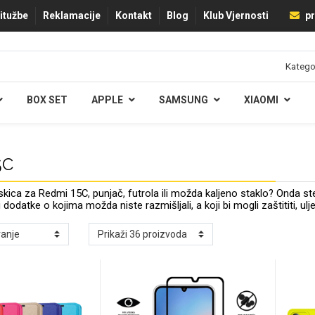
ritužbe
Reklamacije
Kontakt
Blog
Klub Vjernosti
pr
BOX SET
APPLE
SAMSUNG
XIAOMI
5C
ica za Redmi 15C, punjač, futrola ili možda kaljeno staklo? Onda 
i dodatke o kojima možda niste razmišljali, a koji bi mogli zaštititi, u