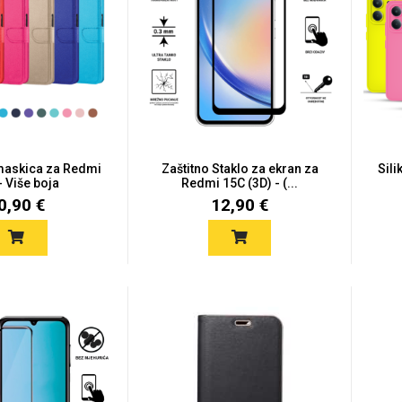
maskica za Redmi
Zaštitno Staklo za ekran za
Sil
- Više boja
Redmi 15C (3D) - (...
0,90 €
12,90 €