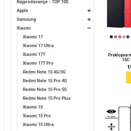
Najprodavanije - TOP 100
Apple
Držači za romobil
FM Transmitteri
USB kablovi
Samsung
Samsung
Babe
Držači za ruku
Šaljivi motivi
HDMI kabel
HI-FI linije
Huawei
Xiaomi
Samsung
Xiaomi
Xiaomi 17
Xiaomi 17 Ultra
Xiaomi 17T
Preklopna 
15C 
Punjači za mobitel
Ostali držači
AUX kablovi
Croatos
Sony
Najprodavanije - TOP 100
Adapteri za mobitel
Spigen maskice
LCD Tablet
Xiaomi 17T Pro
1
Redmi Note 15 4G/5G
Redmi Note 15 Pro 4G
Redmi Note 15 Pro 5G
Redmi Note 15 Pro Plus
Xiaomi 15
Univerzalno kaljeno staklo
Gym
Univerzalne futrole i
Unicorn kolekcija
Xiaomi 15 Pro
maskice
Xiaomi 15 Ultra