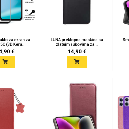
taklo za ekran za
LUNA preklopna maskica sa
Sma
5C (3D Kera...
zlatnim rubovima za...
4,90 €
14,90 €