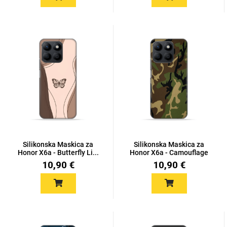
Za njega
Za nju
Svijet životinja
Auto - Moto motivi
Silikonska Maskica za
Silikonska Maskica za
Honor X6a - Butterfly Li...
Honor X6a - Camouflage
10,90 €
10,90 €
Mandale / Cvjetni
Citati & Stihovi
motivi