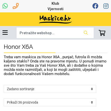
Klub
Vjernosti
Honor X6A
Dinamo maskice za
Univerzalna oprema
Robotski usisavači
Ruksaci i torbice
Najprodavanije -
Ljetna kolekcija
Igračke i ostalo
Podloga za miš
Pametni Satovi
Auto Kamere
7.0 - 8.0 inča
Selfie Stick
Mikrofoni
Punjači
Bluetooth slušalice
Tipkovnice i miševi
Proljetna kolekcija
Oprema za Lenovo
Šarene maskice
Bežični punjači
Držači za auto
Stolne lampe
8.0 - 9.0 inča
Memorije i
Razno
za tablet
TOP 100
mobitel
memorijske kartice
tablet
Treba vam maskica za Honor X6A , punjač, futrola ili možda
Punjači za laptope
kaljeno staklo? Onda ste na pravome mjestu. U ponudi imamo
sve što Vam treba za Vaš Honor X6A, ali i dodatke o kojima
možda niste razmišljali, a koji bi mogli zaštititi, uljepšati i
dodati funkcionalnosti Vašem mobitelu.
Žičane slušalice
9.0 - 10.0 inča
Držači za stol
Web kamere i
Autopunjači
Ventilatori
Winter
Bluetooth Zvučnici
Držači za bicikl
10.0 - 12.0 inča
Power bank
Line Art
Apple
Oprema za Smart
mikrofoni
Apple
Samsung
Watch
Hladnjaci za laptop