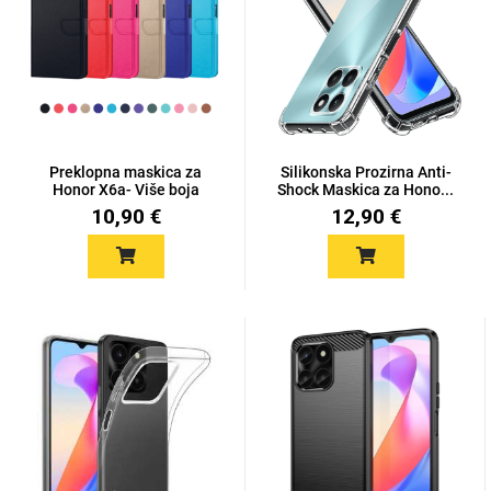
Univerzalne futrole i
Sleng
Preklopne maskice
Feel Good
maskice
Preklopna maskica za
Silikonska Prozirna Anti-
Honor X6a- Više boja
Shock Maskica za Hono...
10,90 €
12,90 €
Životinjsko carstvo
Takeoff
Svemirska kolekcija
Valentinovo