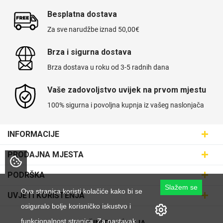
Besplatna dostava
Za sve narudžbe iznad 50,00€
Brza i sigurna dostava
Brza dostava u roku od 3-5 radnih dana
Vaše zadovoljstvo uvijek na prvom mjestu
100% sigurna i povoljna kupnja iz vašeg naslonjača
INFORMACIJE
Maskice.hr - Web trgovina
PRODAJNA MJESTA
SVIJET MASKICA d.o.o.
Poslovnica Trešnjevka
PODRŠKA
Aleja javora 13, 10000 Zagreb
Poslovnica Dubrava
Slažem se
095 5555 345
Dostava
Ova stranica koristi kolačiće kako bi se
UVJETI KORIŠTENJA
prodaja@maskice.hr
Poslovnica Kvatrić
O nama
osiguralo bolje korisničko iskustvo i
Klub vjernosti
Poslovnica Velika Gorica
funkcionalnost stranica. Za nastavak
Karijera u maskice.hr