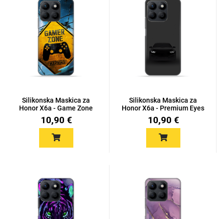
MarbleMania
Silikonska Maskica za
Silikonska Maskica za
Honor X6a - Game Zone
Honor X6a - Premium Eyes
Gaming motivi
Crtani filmovi
10,90 €
10,90 €
Sportski motivi
Obiteljski motivi