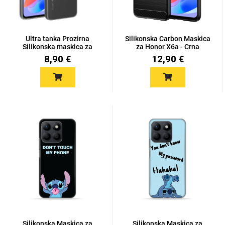
Ultra tanka Prozirna
Silikonska Carbon Maskica
Silikonska maskica za
za Honor X6a - Crna
Hon...
8,90 €
12,90 €
Love motivi
I Need Some Space
Quotes Collection
Cirkus
Silikonska Maskica za
Silikonska Maskica za