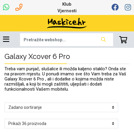
Klub
Vjernosti
Galaxy Xcover 6 Pro
Univerzalna oprema
Dinamo maskice za
Robotski usisavači
Ruksaci i torbice
Najprodavanije -
Podloga za miš
Igračke i ostalo
Ljetna kolekcija
Pametni Satovi
Auto Kamere
7.0 - 8.0 inča
Selfie Stick
Mikrofoni
Punjači
Bluetooth slušalice
Oprema za Lenovo
Tipkovnice i miševi
Proljetna kolekcija
Šarene maskice
Bežični punjači
Držači za auto
Stolne lampe
8.0 - 9.0 inča
Memorije i
Razno
za tablet
TOP 100
mobitel
memorijske kartice
tablet
Treba vam punjač, slušalice ili možda kaljeno staklo? Onda ste
Punjači za laptope
na pravom mjestu. U ponudi imamo sve što Vam treba za Vaš
Galaxy Xcover 6 Pro , ali i dodatke o kojima možda niste
razmišljali, a koji bi mogli zaštititi, uljepšati i dodati
funkcionalnosti Vašem mobitelu.
Žičane slušalice
9.0 - 10.0 inča
Držači za stol
Web kamere i
Autopunjači
Ventilatori
Winter
Bluetooth Zvučnici
10.0 - 12.0 inča
Držači za bicikl
Power bank
Line Art
Apple
Oprema za Smart
mikrofoni
Apple
Samsung
Watch
Hladnjaci za laptop