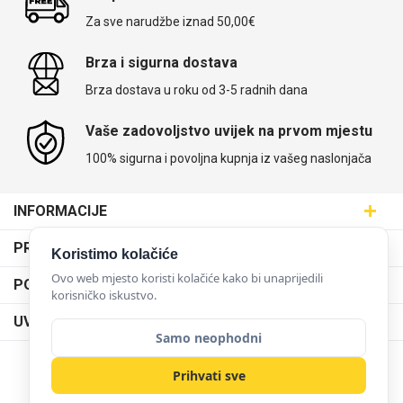
Za sve narudžbe iznad 50,00€
Brza i sigurna dostava
Brza dostava u roku od 3-5 radnih dana
Univerzalne futrole i
Sleng
Preklopne maskice
Feel Good
maskice
Vaše zadovoljstvo uvijek na prvom mjestu
100% sigurna i povoljna kupnja iz vašeg naslonjača
INFORMACIJE
Maskice.hr - Web trgovina
Životinjsko carstvo
Takeoff
PRODAJNA MJESTA
Koristimo kolačiće
SVIJET MASKICA d.o.o.
Poslovnica Trešnjevka
Ovo web mjesto koristi kolačiće kako bi unaprijedili
PODRŠKA
Aleja javora 13, 10000 Zagreb
korisničko iskustvo.
Poslovnica Dubrava
095 5555 345
Dostava
UVJETI KORIŠTENJA
prodaja@maskice.hr
Poslovnica Kvatrić
Samo neophodni
O nama
Klub vjernosti
Poslovnica Velika Gorica
Karijera u maskice.hr
NAČINI PLAĆANJA
Prihvati sve
Obrazac za jednostrani raskid ugovora
Svemirska kolekcija
Valentinovo
Poslovnica Karlovac
Postani partner