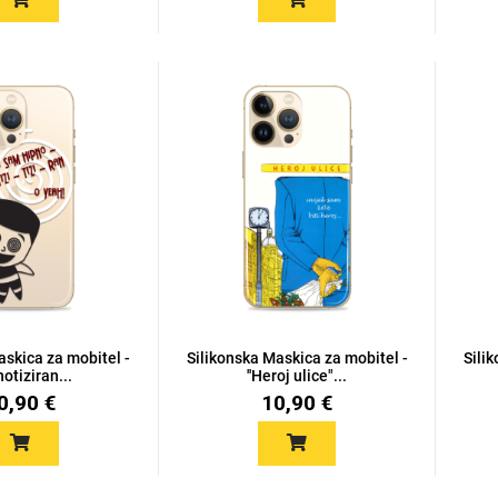
askica za mobitel -
Silikonska Maskica za mobitel -
Sili
notiziran...
''Heroj ulice"...
0,90 €
10,90 €