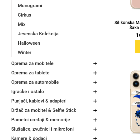
Monogrami
Cirkus
Silikonska M
Mix
Šaka 
Jesenska Kolekcija
1
Love motivi
I Need Some Space
Halloween
Winter
Oprema za mobitele
Oprema za tablete
Oprema za automobile
Quotes Collection
Cirkus
Igračke i ostalo
Punjači, kablovi & adapteri
Držač za mobitel & Selfie Stick
Pametni uređaji & memorije
Slušalice, zvučnici i mikrofoni
Zodiac
Halloween
Kamere & dodaci