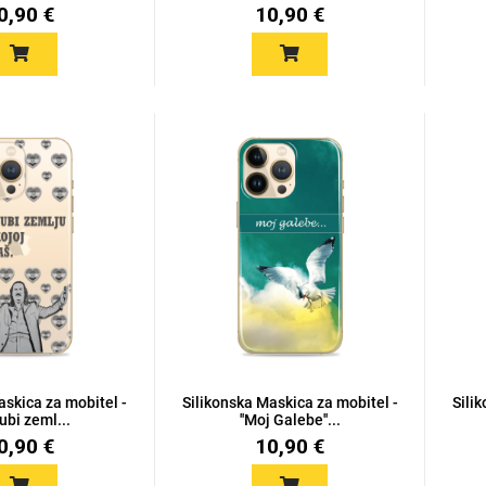
0,90 €
10,90 €
askica za mobitel -
Silikonska Maskica za mobitel -
Sili
jubi zeml...
''Moj Galebe''...
0,90 €
10,90 €