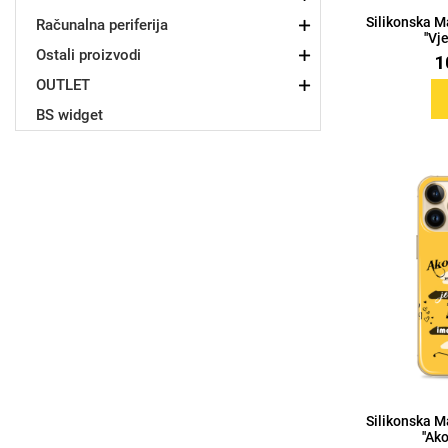
Silikonska M
Računalna periferija
''Vj
Ostali proizvodi
1
OUTLET
BS widget
Doodles
Apstraktni motivi
Monogrami
Dječji motivi
Silikonska M
''Ako