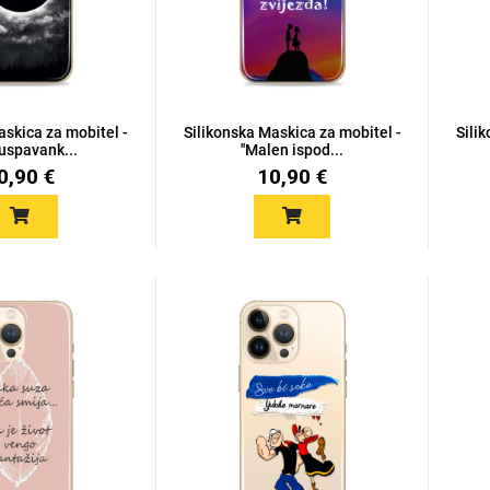
askica za mobitel -
Silikonska Maskica za mobitel -
Sili
uuspavank...
''Malen ispod...
0,90 €
10,90 €