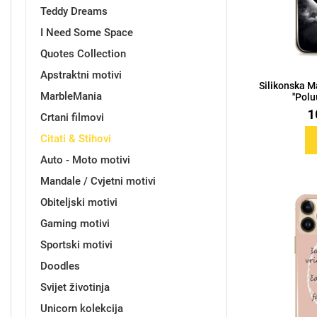
Teddy Dreams
I Need Some Space
Quotes Collection
Sleng
Feel Good
Apstraktni motivi
Preklopne maskice
Silikonska M
MarbleMania
''Pol
1
Crtani filmovi
Citati & Stihovi
Auto - Moto motivi
Životinjsko carstvo
Takeoff
Mandale / Cvjetni motivi
Obiteljski motivi
Gaming motivi
Sportski motivi
Doodles
Svemirska kolekcija
Valentinovo
Svijet životinja
Unicorn kolekcija