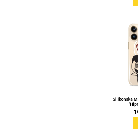
MarbleMania
Gaming motivi
Crtani filmovi
Sportski motivi
Silikonska M
''Hip
Obiteljski motivi
Mix
1