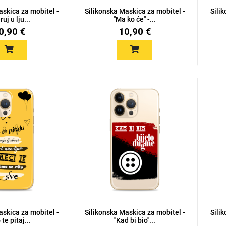
askica za mobitel -
Silikonska Maskica za mobitel -
Sili
eruj u lju...
''Ma ko će'' -...
0,90 €
10,90 €
askica za mobitel -
Silikonska Maskica za mobitel -
Sili
 te pitaj...
''Kad bi bio''...