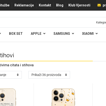
ritužbe
Reklamacije
Kontakt
Blog
Klub Vjernosti
pr
BOX SET
APPLE
SAMSUNG
XIAOMI
Stihovi
vima citata i stihova