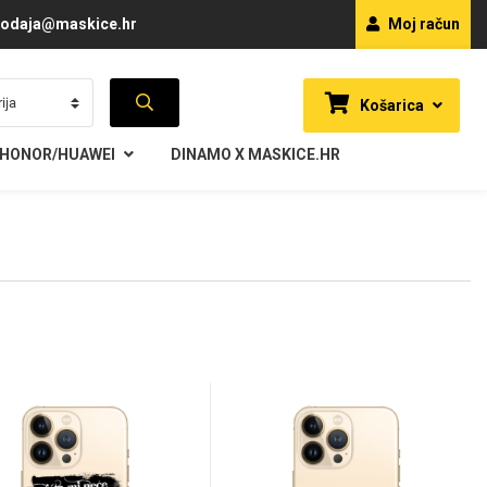
odaja@maskice.hr
Moj račun
Košarica
HONOR/HUAWEI
DINAMO X MASKICE.HR