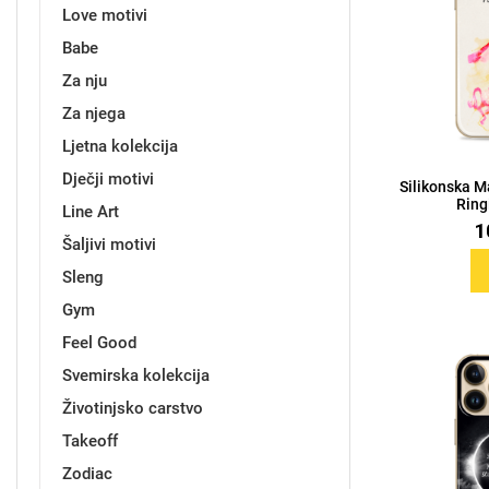
Love motivi
Babe
Držači za romobil
FM Transmitteri
USB kablovi
Samsung
Samsung
Babe
Držači za ruku
Šaljivi motivi
HDMI kabel
HI-FI linije
Huawei
Xiaomi
Za nju
Za njega
Ljetna kolekcija
Dječji motivi
Silikonska M
Ringi
Line Art
1
Punjači za mobitel
Ostali držači
AUX kablovi
Croatos
Sony
Najprodavanije - TOP 100
Adapteri za mobitel
Spigen maskice
LCD Tablet
Šaljivi motivi
Sleng
Gym
Feel Good
Svemirska kolekcija
Univerzalno kaljeno staklo
Gym
Univerzalne futrole i
Unicorn kolekcija
Životinjsko carstvo
maskice
Takeoff
Zodiac