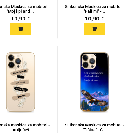
konska Maskica za mobitel -
Silikonska Maskica za mobitel -
''Moj lipi anđ...
''Fali mi'' -...
10,90 €
10,90 €
konska maskica za mobitel -
Silikonska Maskica za mobitel -
proljeće9
''Tišina'' - C...