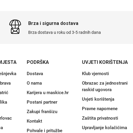
Brza i sigurna dostava
Brza dostava u roku od 3-5 radnih dana
MJESTA
PODRŠKA
UVJETI KORIŠTENJA
ešnjevka
Dostava
Klub vjernosti
brava
O nama
Obrazac za jednostrani
raskid ugovora
atrić
Karijera u maskice.hr
Uvjeti korištenja
lika
Postani partner
Pravne napomene
Zakupi franšizu
rlovac
Zaštita privatnosti
Kontakt
ca
Upravljanje kolačićima
Pohvale i pritužbe