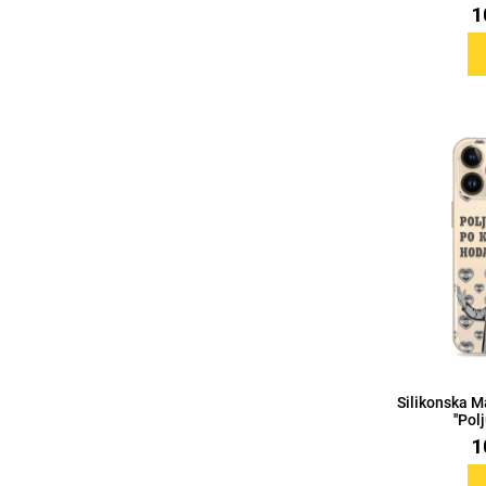
1
Za njega
Za nju
Svijet životinja
Auto - Moto motivi
Mandale / Cvjetni motivi
Citati & Stihovi
Silikonska M
''Pol
1