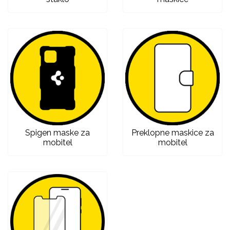
Love motivi
I Need Some Space
Spigen maske za
Preklopne maskice za
mobitel
mobitel
Quotes Collection
Cirkus