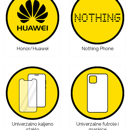
Univerzalne futrole i
Sleng
Preklopne maskice
Feel Good
maskice
Honor/Huawei
Nothing Phone
Životinjsko carstvo
Takeoff
Svemirska kolekcija
Valentinovo
Univerzalno kaljeno
Univerzalne futrole i
staklo
maskice