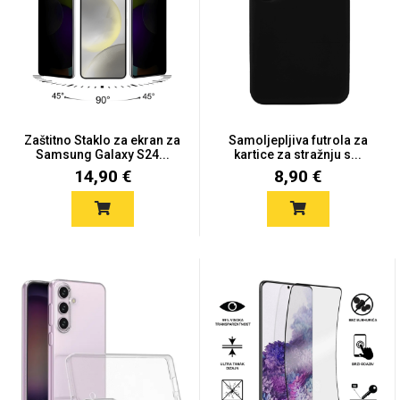
Univerzalne futrole i
Sleng
Preklopne maskice
Feel Good
maskice
Zaštitno Staklo za ekran za
Samoljepljiva futrola za
Samsung Galaxy S24...
kartice za stražnju s...
14,90 €
8,90 €
Životinjsko carstvo
Takeoff
Svemirska kolekcija
Valentinovo