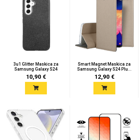
MarbleMania
3u1 Glitter Maskica za
Smart Magnet Maskica za
Samsung Galaxy S24
Samsung Galaxy S24 Plu...
Gaming motivi
Crtani filmovi
Plus...
10,90 €
12,90 €
Sportski motivi
Obiteljski motivi