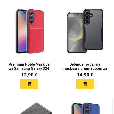
Premium Noble Maskica
Defender prozirna
za Samsung Galaxy S24
maskica s crnim rubom za
Pl...
Sam...
12,90 €
14,90 €