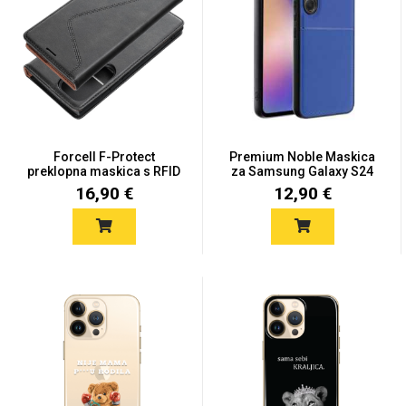
Forcell F-Protect
Premium Noble Maskica
preklopna maskica s RFID
za Samsung Galaxy S24
zaš...
Pl...
16,90 €
12,90 €