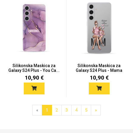
Silikonska Maskica za
Silikonska Maskica za
Galaxy S24 Plus - You Ca...
Galaxy S24 Plus - Mama
o...
10,90 €
10,90 €
«
1
2
3
4
5
»