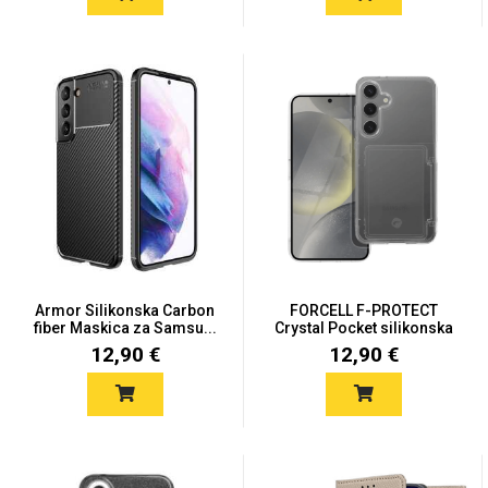
Za njega
Za nju
Svijet životinja
Auto - Moto motivi
Armor Silikonska Carbon
FORCELL F-PROTECT
fiber Maskica za Samsu...
Crystal Pocket silikonska
ma...
12,90 €
12,90 €
Mandale / Cvjetni
Citati & Stihovi
motivi