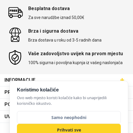
Besplatna dostava
Za sve narudžbe iznad 50,00€
Brza i sigurna dostava
Brza dostava u roku od 3-5 radnih dana
Vaše zadovoljstvo uvijek na prvom mjestu
100% sigurna i povoljna kupnja iz vašeg naslonjača
INFORMACIJE
Maskice.hr - Web trgovina
Koristimo kolačiće
PRODAJNA MJESTA
SVIJET MASKICA d.o.o.
Ovo web mjesto koristi kolačiće kako bi unaprijedili
Poslovnica Trešnjevka
korisničko iskustvo.
PODRŠKA
Aleja javora 13, 10000 Zagreb
Poslovnica Dubrava
095 5555 345
Dostava
UVJETI KORIŠTENJA
Samo neophodni
prodaja@maskice.hr
Poslovnica Kvatrić
O nama
Klub vjernosti
Prihvati sve
Poslovnica Velika Gorica
Karijera u maskice.hr