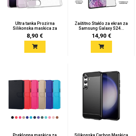
Ultra tanka Prozirna
Zaštitno Staklo za ekran za
Silikonska maskica za
Samsung Galaxy S24...
Sam...
8,90 €
14,90 €
Love motivi
I Need Some Space
Quotes Collection
Cirkus
Preklopna maskica za
Silikonska Carbon Maskica