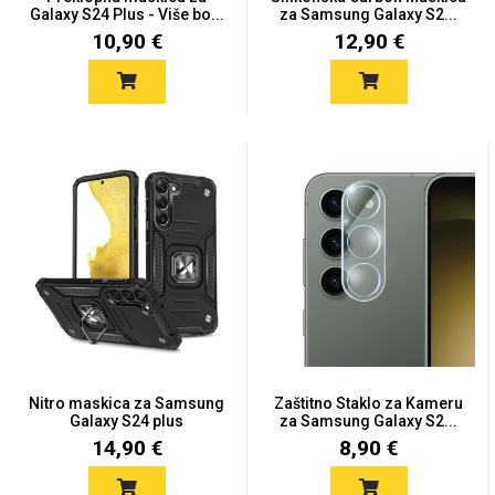
Zodiac
Halloween
Galaxy S24 Plus - Više bo...
za Samsung Galaxy S2...
10,90 €
12,90 €
Doodles
Apstraktni motivi
Monogrami
Dječji motivi
Nitro maskica za Samsung
Zaštitno Staklo za Kameru
Galaxy S24 plus
za Samsung Galaxy S2...
14,90 €
8,90 €