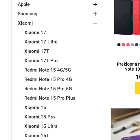
Apple
Samsung
Držači za romobil
FM Transmitteri
USB kablovi
Samsung
Samsung
Babe
Držači za ruku
Šaljivi motivi
HDMI kabel
HI-FI linije
Huawei
Xiaomi
Xiaomi
Xiaomi 17
Xiaomi 17 Ultra
Xiaomi 17T
Xiaomi 17T Pro
Preklopna 
Punjači za mobitel
Ostali držači
AUX kablovi
Croatos
Sony
Najprodavanije - TOP 100
Adapteri za mobitel
Spigen maskice
LCD Tablet
Note 10 
Redmi Note 15 4G/5G
1
Redmi Note 15 Pro 4G
Redmi Note 15 Pro 5G
Redmi Note 15 Pro Plus
Xiaomi 15
Univerzalno kaljeno staklo
Gym
Univerzalne futrole i
Unicorn kolekcija
Xiaomi 15 Pro
maskice
Xiaomi 15 Ultra
Xiaomi 15T