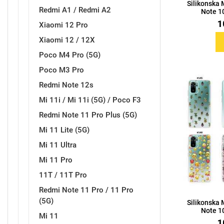
Silikonska
Za njega
Za nju
Redmi A1 / Redmi A2
Note 10
1
Xiaomi 12 Pro
Xiaomi 12 / 12X
Poco M4 Pro (5G)
Poco M3 Pro
Svijet životinja
Redmi Note 12s
Auto - Moto motivi
Mi 11i / Mi 11i (5G) / Poco F3
Redmi Note 11 Pro Plus (5G)
Mi 11 Lite (5G)
Mi 11 Ultra
Mi 11 Pro
Mandale / Cvjetni motivi
Citati & Stihovi
11T / 11T Pro
Redmi Note 11 Pro / 11 Pro
(5G)
Silikonska
Note 10
Mi 11
1