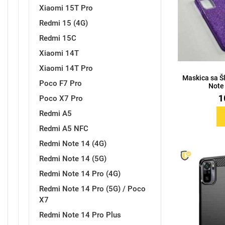
Xiaomi 15T Pro
Redmi 15 (4G)
Redmi 15C
Sleng
Feel Good
Xiaomi 14T
Preklopne maskice
Xiaomi 14T Pro
Maskica sa Š
Poco F7 Pro
Note 
1
Poco X7 Pro
Redmi A5
Životinjsko carstvo
Takeoff
Redmi A5 NFC
Redmi Note 14 (4G)
Redmi Note 14 (5G)
Redmi Note 14 Pro (4G)
Redmi Note 14 Pro (5G) / Poco
X7
Svemirska kolekcija
Valentinovo
Redmi Note 14 Pro Plus