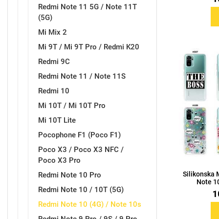
Redmi Note 11 5G / Note 11T
(5G)
MarbleMania
Gaming motivi
Mi Mix 2
Mi 9T / Mi 9T Pro / Redmi K20
Redmi 9C
Redmi Note 11 / Note 11S
Redmi 10
Crtani filmovi
Sportski motivi
Mi 10T / Mi 10T Pro
Mi 10T Lite
Pocophone F1 (Poco F1)
Poco X3 / Poco X3 NFC /
Poco X3 Pro
Silikonska
Obiteljski motivi
Redmi Note 10 Pro
Mix
Note 10
Redmi Note 10 / 10T (5G)
1
Redmi Note 10 (4G) / Note 10s