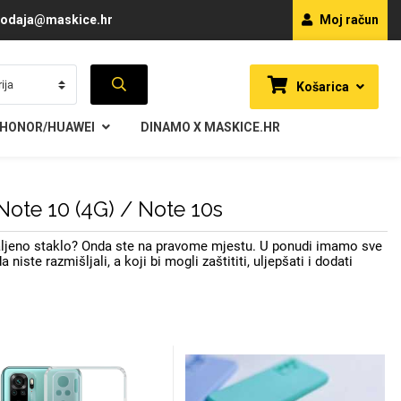
odaja@maskice.hr
Moj račun
Košarica
HONOR/HUAWEI
DINAMO X MASKICE.HR
Note 10 (4G) / Note 10s
kaljeno staklo? Onda ste na pravome mjestu. U ponudi imamo sve
te razmišljali, a koji bi mogli zaštititi, uljepšati i dodati