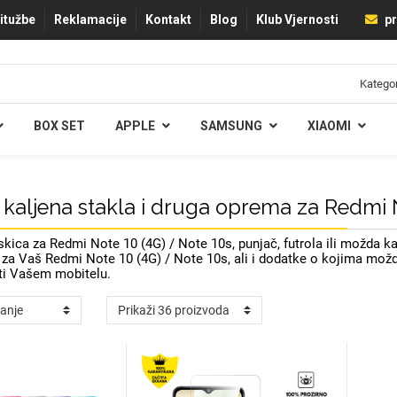
ritužbe
Reklamacije
Kontakt
Blog
Klub Vjernosti
pr
BOX SET
APPLE
SAMSUNG
XIAOMI
 kaljena stakla i druga oprema za Redmi 
kica za Redmi Note 10 (4G) / Note 10s, punjač, futrola ili možda 
za Vaš Redmi Note 10 (4G) / Note 10s, ali i dodatke o kojima možda nis
ti Vašem mobitelu.