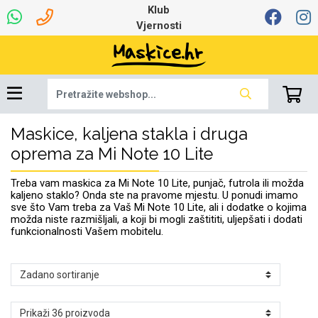
Klub
Vjernosti
Maskice, kaljena stakla i druga
Univerzalna oprema
Dinamo maskice za
Robotski usisavači
Ruksaci i torbice
Najprodavanije -
Podloga za miš
Igračke i ostalo
Ljetna kolekcija
Pametni Satovi
Auto Kamere
7.0 - 8.0 inča
Selfie Stick
Mikrofoni
Punjači
Bluetooth slušalice
Oprema za Lenovo
Tipkovnice i miševi
Proljetna kolekcija
Šarene maskice
Bežični punjači
Držači za auto
Stolne lampe
8.0 - 9.0 inča
Memorije i
Razno
za tablet
TOP 100
mobitel
memorijske kartice
tablet
oprema za Mi Note 10 Lite
Punjači za laptope
Treba vam maskica za Mi Note 10 Lite, punjač, futrola ili možda
kaljeno staklo? Onda ste na pravome mjestu. U ponudi imamo
sve što Vam treba za Vaš Mi Note 10 Lite, ali i dodatke o kojima
možda niste razmišljali, a koji bi mogli zaštititi, uljepšati i dodati
funkcionalnosti Vašem mobitelu.
Žičane slušalice
9.0 - 10.0 inča
Držači za stol
Web kamere i
Autopunjači
Ventilatori
Winter
Bluetooth Zvučnici
10.0 - 12.0 inča
Držači za bicikl
Power bank
Line Art
Apple
Oprema za Smart
mikrofoni
Apple
Samsung
Watch
Hladnjaci za laptop