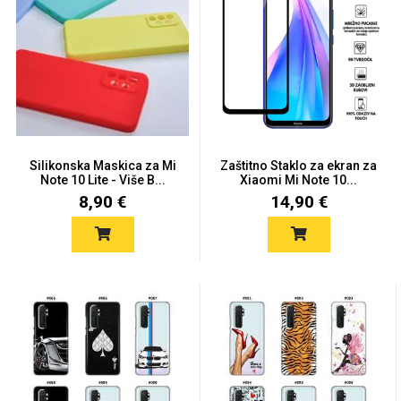
Univerzalne futrole i
Sleng
Preklopne maskice
Feel Good
maskice
Silikonska Maskica za Mi
Zaštitno Staklo za ekran za
Note 10 Lite - Više B...
Xiaomi Mi Note 10...
8,90 €
14,90 €
Životinjsko carstvo
Takeoff
Svemirska kolekcija
Valentinovo