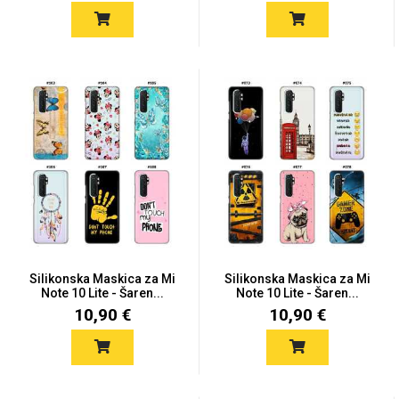
Za njega
Za nju
Svijet životinja
Auto - Moto motivi
Silikonska Maskica za Mi
Silikonska Maskica za Mi
Note 10 Lite - Šaren...
Note 10 Lite - Šaren...
10,90 €
10,90 €
Mandale / Cvjetni
Citati & Stihovi
motivi