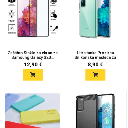
Univerzalne futrole i
Sleng
Preklopne maskice
Feel Good
maskice
Zaštitno Staklo za ekran za
Ultra tanka Prozirna
Samsung Galaxy S20...
Silikonska maskica za
Sam...
12,90 €
8,90 €
Životinjsko carstvo
Takeoff
Svemirska kolekcija
Valentinovo