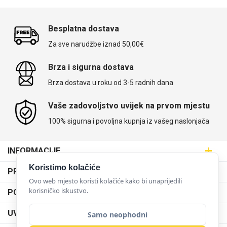
Besplatna dostava
Za sve narudžbe iznad 50,00€
Brza i sigurna dostava
Brza dostava u roku od 3-5 radnih dana
Vaše zadovoljstvo uvijek na prvom mjestu
100% sigurna i povoljna kupnja iz vašeg naslonjača
INFORMACIJE
Maskice.hr - Web trgovina
Koristimo kolačiće
PRODAJNA MJESTA
SVIJET MASKICA d.o.o.
Ovo web mjesto koristi kolačiće kako bi unaprijedili
Poslovnica Trešnjevka
korisničko iskustvo.
PODRŠKA
Aleja javora 13, 10000 Zagreb
Poslovnica Dubrava
095 5555 345
Dostava
UVJETI KORIŠTENJA
Samo neophodni
prodaja@maskice.hr
Poslovnica Kvatrić
O nama