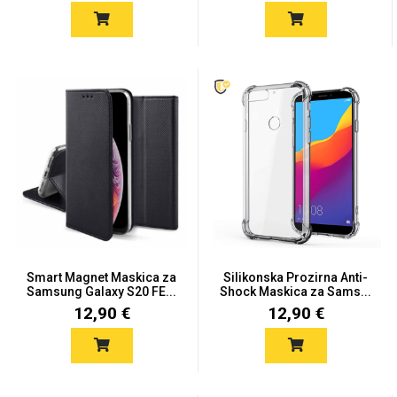
Za njega
Za nju
Svijet životinja
Auto - Moto motivi
Smart Magnet Maskica za
Silikonska Prozirna Anti-
Samsung Galaxy S20 FE...
Shock Maskica za Sams...
12,90 €
12,90 €
Mandale / Cvjetni
Citati & Stihovi
motivi