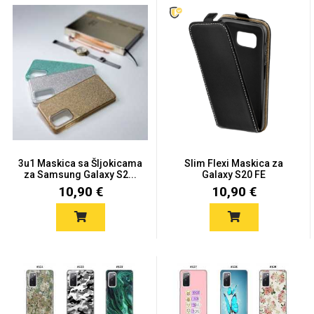
MarbleMania
Gaming motivi
Crtani filmovi
3u1 Maskica sa Šljokicama
Slim Flexi Maskica za
za Samsung Galaxy S2...
Galaxy S20 FE
10,90 €
10,90 €
Sportski motivi
Obiteljski motivi