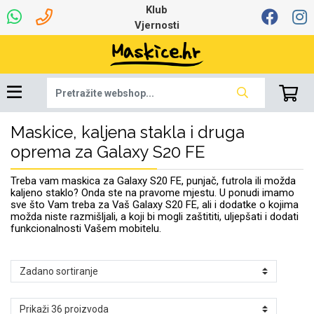
Klub
Vjernosti
Maskice, kaljena stakla i druga
Univerzalna oprema
Dinamo maskice za
Robotski usisavači
Ruksaci i torbice
Najprodavanije -
Podloga za miš
Igračke i ostalo
Ljetna kolekcija
Pametni Satovi
Auto Kamere
7.0 - 8.0 inča
Selfie Stick
Mikrofoni
Punjači
Bluetooth slušalice
Oprema za Lenovo
Tipkovnice i miševi
Proljetna kolekcija
Šarene maskice
Bežični punjači
Držači za auto
Stolne lampe
8.0 - 9.0 inča
Memorije i
Razno
za tablet
TOP 100
mobitel
memorijske kartice
tablet
oprema za Galaxy S20 FE
Punjači za laptope
Treba vam maskica za Galaxy S20 FE, punjač, futrola ili možda
kaljeno staklo? Onda ste na pravome mjestu. U ponudi imamo
sve što Vam treba za Vaš Galaxy S20 FE, ali i dodatke o kojima
možda niste razmišljali, a koji bi mogli zaštititi, uljepšati i dodati
funkcionalnosti Vašem mobitelu.
Žičane slušalice
9.0 - 10.0 inča
Držači za stol
Web kamere i
Autopunjači
Ventilatori
Winter
Bluetooth Zvučnici
10.0 - 12.0 inča
Držači za bicikl
Power bank
Line Art
Apple
Oprema za Smart
mikrofoni
Apple
Samsung
Watch
Hladnjaci za laptop