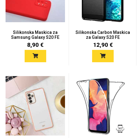
Silikonska Maskica za
Silikonska Carbon Maskica
Samsung Galaxy S20 FE
za Galaxy S20 FE
Love motivi
I Need Some Space
-...
8,90 €
12,90 €
Quotes Collection
Cirkus