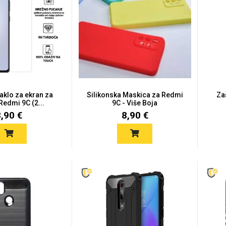
taklo za ekran za
Silikonska Maskica za Redmi
Za
Redmi 9C (2...
9C - Više Boja
8,90 €
8,90 €