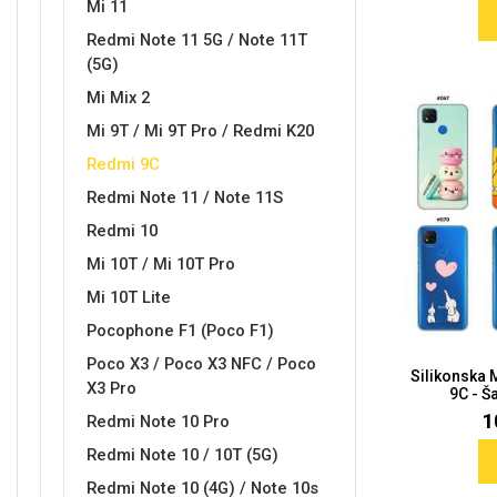
Mi 11
Redmi Note 11 5G / Note 11T
MarbleMania
Gaming motivi
(5G)
Mi Mix 2
Mi 9T / Mi 9T Pro / Redmi K20
Redmi 9C
Redmi Note 11 / Note 11S
Crtani filmovi
Sportski motivi
Redmi 10
Mi 10T / Mi 10T Pro
Mi 10T Lite
Pocophone F1 (Poco F1)
Poco X3 / Poco X3 NFC / Poco
Silikonska
X3 Pro
9C - Ša
Obiteljski motivi
Mix
1
Redmi Note 10 Pro
Redmi Note 10 / 10T (5G)
Redmi Note 10 (4G) / Note 10s