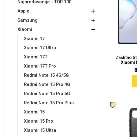
Najprodavanije - TOP 100
Apple
Držači za romobil
FM Transmitteri
USB kablovi
Samsung
Samsung
Babe
Držači za ruku
Šaljivi motivi
HDMI kabel
HI-FI linije
Huawei
Xiaomi
Samsung
Xiaomi
Xiaomi 17
Xiaomi 17 Ultra
Xiaomi 17T
Zaštitno S
Xiaomi 
Punjači za mobitel
Ostali držači
AUX kablovi
Croatos
Sony
Najprodavanije - TOP 100
Adapteri za mobitel
Spigen maskice
LCD Tablet
Xiaomi 17T Pro
Redmi Note 15 4G/5G
Redmi Note 15 Pro 4G
Redmi Note 15 Pro 5G
Redmi Note 15 Pro Plus
Xiaomi 15
Univerzalno kaljeno staklo
Gym
Univerzalne futrole i
Unicorn kolekcija
Xiaomi 15 Pro
maskice
Xiaomi 15 Ultra