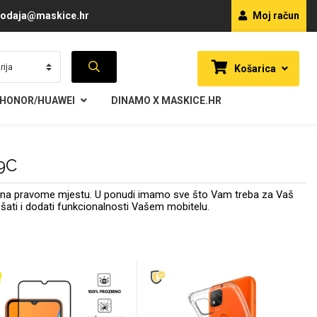
odaja@maskice.hr
Moj račun
Košarica
HONOR/HUAWEI
DINAMO X MASKICE.HR
 9C
te na pravome mjestu. U ponudi imamo sve što Vam treba za Vaš
jepšati i dodati funkcionalnosti Vašem mobitelu.