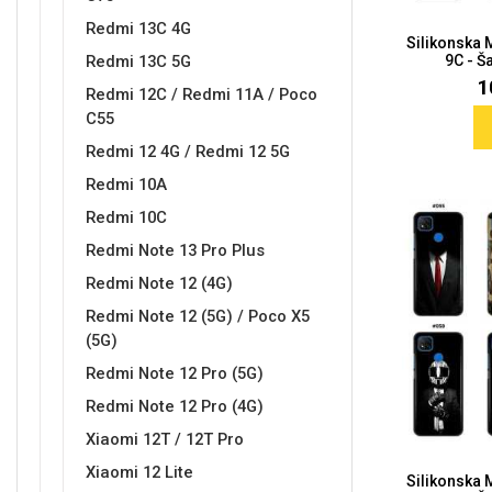
Redmi 13C 4G
Silikonska
Redmi 13C 5G
9C - Ša
1
Redmi 12C / Redmi 11A / Poco
C55
Redmi 12 4G / Redmi 12 5G
Doodles
Apstraktni motivi
Redmi 10A
Redmi 10C
Redmi Note 13 Pro Plus
Redmi Note 12 (4G)
Redmi Note 12 (5G) / Poco X5
Monogrami
Dječji motivi
(5G)
Redmi Note 12 Pro (5G)
Redmi Note 12 Pro (4G)
Xiaomi 12T / 12T Pro
Xiaomi 12 Lite
Silikonska