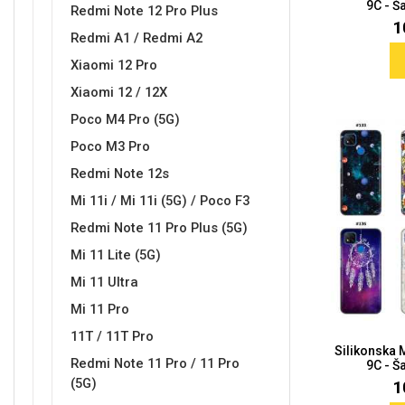
9C - Ša
Za njega
Za nju
Redmi Note 12 Pro Plus
1
Redmi A1 / Redmi A2
Xiaomi 12 Pro
Xiaomi 12 / 12X
Poco M4 Pro (5G)
Poco M3 Pro
Svijet životinja
Auto - Moto motivi
Redmi Note 12s
Mi 11i / Mi 11i (5G) / Poco F3
Redmi Note 11 Pro Plus (5G)
Mi 11 Lite (5G)
Mi 11 Ultra
Mandale / Cvjetni motivi
Citati & Stihovi
Mi 11 Pro
11T / 11T Pro
Silikonska
Redmi Note 11 Pro / 11 Pro
9C - Ša
(5G)
1