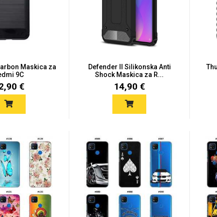
Carbon Maskica za
Defender II Silikonska Anti
Thu
edmi 9C
Shock Maskica za R...
2,90 €
14,90 €