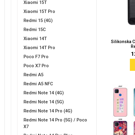
Xiaomi 15T
Xiaomi 15T Pro
Redmi 15 (4G)
Sleng
Feel Good
Redmi 15C
Preklopne maskice
Xiaomi 14T
Silikonska 
R
Xiaomi 14T Pro
1
Poco F7 Pro
Poco X7 Pro
Životinjsko carstvo
Takeoff
Redmi A5
Redmi A5 NFC
Redmi Note 14 (4G)
Redmi Note 14 (5G)
Redmi Note 14 Pro (4G)
Redmi Note 14 Pro (5G) / Poco
Svemirska kolekcija
Valentinovo
X7