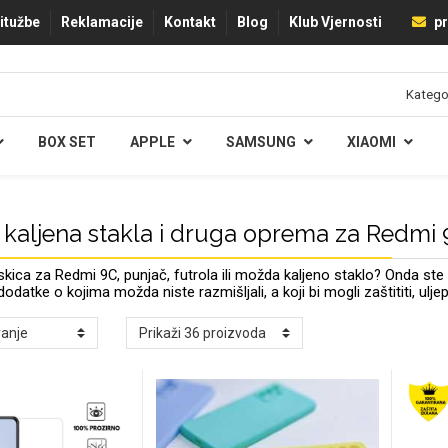
ritužbe
Reklamacije
Kontakt
Blog
Klub Vjernosti
pr
BOX SET
APPLE
SAMSUNG
XIAOMI
 kaljena stakla i druga oprema za Redmi
ica za Redmi 9C, punjač, futrola ili možda kaljeno staklo? Onda s
 dodatke o kojima možda niste razmišljali, a koji bi mogli zaštititi, ul